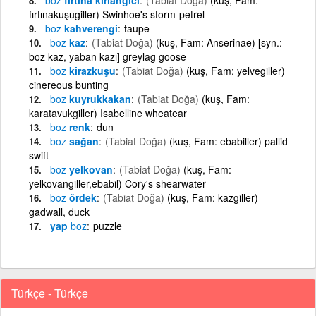
fırtınakuşugiller) Swinhoe's storm-petrel
boz
kahverengi
taupe
boz
kaz
(Tabiat Doğa)
(kuş, Fam: Anserinae) [syn.:
boz kaz, yaban kazı] greylag goose
boz
kirazkuşu
(Tabiat Doğa)
(kuş, Fam: yelvegiller)
cinereous bunting
boz
kuyrukkakan
(Tabiat Doğa)
(kuş, Fam:
karatavukgiller) Isabelline wheatear
boz
renk
dun
boz
sağan
(Tabiat Doğa)
(kuş, Fam: ebabiller) pallid
swift
boz
yelkovan
(Tabiat Doğa)
(kuş, Fam:
yelkovangiller,ebabil) Cory's shearwater
boz
ördek
(Tabiat Doğa)
(kuş, Fam: kazgiller)
gadwall, duck
yap
boz
puzzle
Türkçe - Türkçe