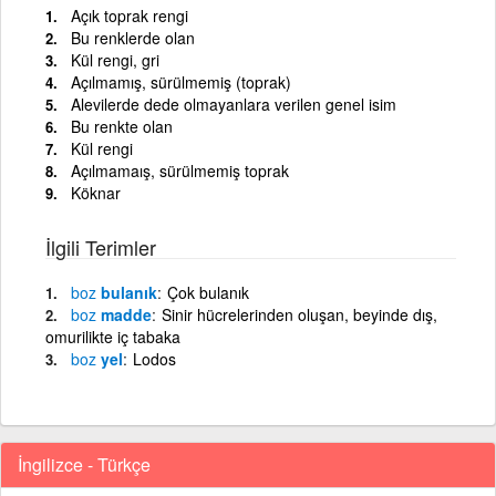
Açık toprak rengi
Bu renklerde olan
Kül rengi, gri
Açılmamış, sürülmemiş (toprak)
Alevilerde dede olmayanlara verilen genel isim
Bu renkte olan
Kül rengi
Açılmamaış, sürülmemiş toprak
Köknar
İlgili Terimler
boz
bulanık
Çok bulanık
boz
madde
Sinir hücrelerinden oluşan, beyinde dış,
omurilikte iç tabaka
boz
yel
Lodos
İngilizce - Türkçe