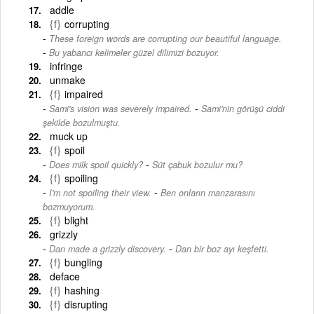
addle
{f}
corrupting
These foreign words are corrupting our beautiful language.
-
Bu yabancı kelimeler güzel dilimizi bozuyor.
infringe
unmake
{f}
impaired
-
Sami's vision was severely impaired.
Sami'nin görüşü ciddi
şekilde bozulmuştu.
muck up
{f}
spoil
-
Does milk spoil quickly?
Süt çabuk bozulur mu?
{f}
spoiling
-
I'm not spoiling their view.
Ben onların manzarasını
bozmuyorum.
{f}
blight
grizzly
-
Dan made a grizzly discovery.
Dan bir boz ayı keşfetti.
{f}
bungling
deface
{f}
hashing
{f}
disrupting