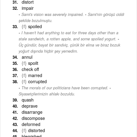
distort
impair
-
Sami's vision was severely impaired.
Sami'nin görüşü ciddi
şekilde bozulmuştu.
{f}
spoiled
I haven't had anything to eat for three days other than a
-
stale sandwich, a rotten apple, and some spoiled yogurt.
Üç gündür, bayat bir sandviç, çürük bir elma ve biraz bozuk
yoğurt dışında hiçbir şey yemedim.
annul
{f}
spoilt
check off
{f}
marred
{f}
corrupted
-
The morals of our politicians have been corrupted.
Siyasetçilerimizin ahlakı bozuldu.
quash
deprave
disarrange
discompose
deformed
{f}
distorted
blemished