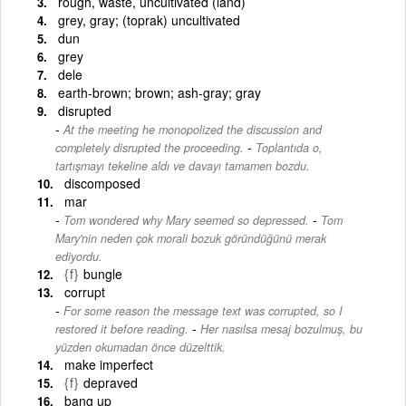
rough, waste, uncultivated (land)
grey, gray; (toprak) uncultivated
dun
grey
dele
earth-brown; brown; ash-gray; gray
disrupted
At the meeting he monopolized the discussion and
-
completely disrupted the proceeding.
Toplantıda o,
tartışmayı tekeline aldı ve davayı tamamen bozdu.
discomposed
mar
-
Tom wondered why Mary seemed so depressed.
Tom
Mary'nin neden çok morali bozuk göründüğünü merak
ediyordu.
{f}
bungle
corrupt
For some reason the message text was corrupted, so I
-
restored it before reading.
Her nasılsa mesaj bozulmuş, bu
yüzden okumadan önce düzelttik.
make imperfect
{f}
depraved
bang up