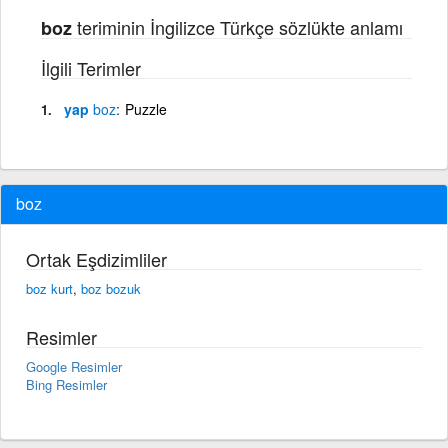
teriminin İngilizce Türkçe sözlükte anlamı
boz
İlgili Terimler
yap
boz
Puzzle
boz
Ortak Eşdizimliler
boz kurt
,
boz bozuk
Resimler
Google Resimler
Bing Resimler