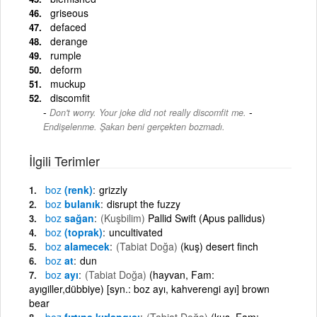
griseous
defaced
derange
rumple
deform
muckup
discomfit
-
Don't worry. Your joke did not really discomfit me.
Endişelenme. Şakan beni gerçekten bozmadı.
İlgili Terimler
boz
(renk)
grizzly
boz
bulanık
disrupt the fuzzy
boz
sağan
(Kuşbilim)
Pallid Swift (Apus pallidus)
boz
(toprak)
uncultivated
boz
alamecek
(Tabiat Doğa)
(kuş) desert finch
boz
at
dun
boz
ayı
(Tabiat Doğa)
(hayvan, Fam:
ayıgiller,dübbiye) [syn.: boz ayı, kahverengi ayı] brown
bear
boz
fırtına kırlangıcı
(Tabiat Doğa)
(kuş, Fam: