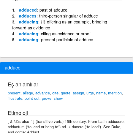
adduced
past of adduce
adduces
third-person singular of adduce
adducing
{i}
offering as an example, bringing
forward as evidence
adducing
citing as evidence or proof
adducing
present participle of adduce
adduce
Eş anlamlılar
present
,
allege
,
advance
,
cite
,
quote
,
assign
,
urge
,
name
,
mention
,
illustrate
,
point out
,
prove
,
show
Etimoloji
[ &-'düs also -' ] (transitive verb.) 15th century. From Latin adducere,
adductum (“to lead or bring to”) ad- + ducere (“to lead”). See Duke,
and confer Adduct.