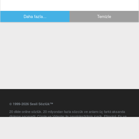
Daha fazla...
Temizle
© 1999-2026 Sesli Sözlük™
20 dilde online sözlük. 20 milyondan fazla sözcük ve anlamı üç farklı aksanda
dinleme seçeneği. Cümle ve Videolar ile zenginleştirilmiş içerik. Etimoloji, Eş ve
Zıt anlamlar, kelime okunuşları ve günün kelimesi. Yazım Türkçeleştirici ile hatalı
Türkçe metinleri düzeltme. iOS, Android ve Windows mobil platformlarda online
ve offline sözlük programları. Sesli Sözlük garantisinde Profesyonel çeviri
hizmetleri. İngilizce kelime haznenizi arttıracak kelime oyunları. Ayarlar