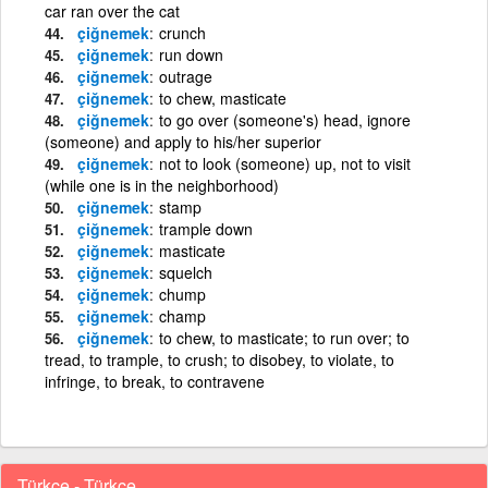
car ran over the cat
çiğnemek
crunch
çiğnemek
run down
çiğnemek
outrage
çiğnemek
to chew, masticate
çiğnemek
to go over (someone's) head, ignore
(someone) and apply to his/her superior
çiğnemek
not to look (someone) up, not to visit
(while one is in the neighborhood)
çiğnemek
stamp
çiğnemek
trample down
çiğnemek
masticate
çiğnemek
squelch
çiğnemek
chump
çiğnemek
champ
çiğnemek
to chew, to masticate; to run over; to
tread, to trample, to crush; to disobey, to violate, to
infringe, to break, to contravene
Türkçe - Türkçe