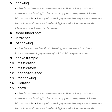
chewing
See how Lenny can swallow an entire hot dog without
chewing or choking? That's why upper management loves
-
him so much.
Lenny'nin nasıl çiğnemeden veya boğulmadan
tam bir sosisli sandvici yutabildiğine bak? Bu nedenle üst
idare onu bu kadar fazla sever.
tread under foot
infraction
of chewing
-
She has a bad habit of chewing on her pencil.
Onun
kurşun kalemini çiğnemek gibi kötü bir alışkanlığı var.
chew; trample
mastication
masticatory
nonobservance
for chewing
violation
chew
See how Lenny can swallow an entire hot dog without
chewing or choking? That's why upper management loves
-
him so much.
Lenny'nin nasıl çiğnemeden veya boğulmadan
tam bir sosisli sandvici yutabildiğine bak? Bu nedenle üst