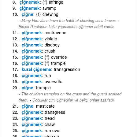
çiğnemek
{f}
infringe
çiğnemek
swamp
çiğne
{f}
chewing
-
Many Peruvians have the habit of chewing coca leaves.
Birçok Perulunun koka yapraklarını çiğneme adeti vardır.
çiğnemek
contravene
çiğnemek
violate
çiğnemek
disobey
çiğnemek
crush
çiğnemek
{f}
override
çiğnemek
{f}
trample
kural çiğneme
transgression
çiğnemek
run
çiğnemek
overwrite
çiğne
trample
The children trampled on the grass and the guard scolded
-
them.
Çocuklar çimi çiğnediler ve bekçi onları azarladı.
çiğne
masticate
çiğnemek
transgress
çiğnemek
tread
çiğnemek
chaw
çiğnemek
run over
çiğnemek
step on