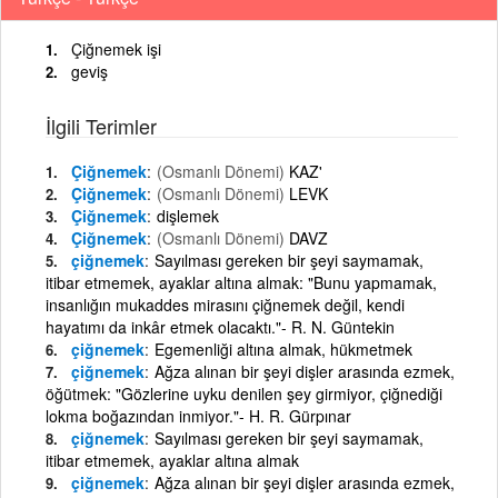
Çiğnemek işi
geviş
İlgili Terimler
Çiğnemek
(Osmanlı Dönemi)
KAZ'
Çiğnemek
(Osmanlı Dönemi)
LEVK
Çiğnemek
dişlemek
Çiğnemek
(Osmanlı Dönemi)
DAVZ
çiğnemek
Sayılması gereken bir şeyi saymamak,
itibar etmemek, ayaklar altına almak: "Bunu yapmamak,
insanlığın mukaddes mirasını çiğnemek değil, kendi
hayatımı da inkâr etmek olacaktı."- R. N. Güntekin
çiğnemek
Egemenliği altına almak, hükmetmek
çiğnemek
Ağza alınan bir şeyi dişler arasında ezmek,
öğütmek: "Gözlerine uyku denilen şey girmiyor, çiğnediği
lokma boğazından inmiyor."- H. R. Gürpınar
çiğnemek
Sayılması gereken bir şeyi saymamak,
itibar etmemek, ayaklar altına almak
çiğnemek
Ağza alınan bir şeyi dişler arasında ezmek,