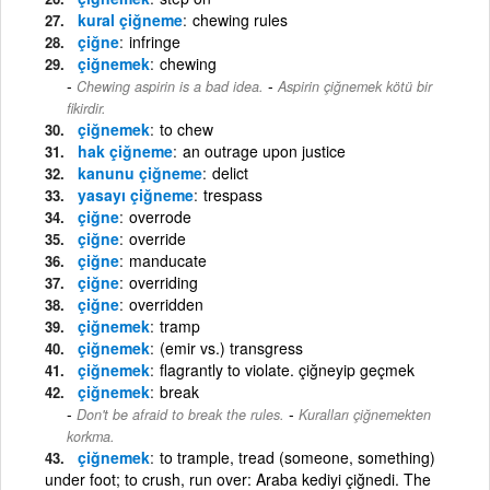
kural çiğneme
chewing rules
çiğne
infringe
çiğnemek
chewing
-
Chewing aspirin is a bad idea.
Aspirin çiğnemek kötü bir
fikirdir.
çiğnemek
to chew
hak çiğneme
an outrage upon justice
kanunu çiğneme
delict
yasayı çiğneme
trespass
çiğne
overrode
çiğne
override
çiğne
manducate
çiğne
overriding
çiğne
overridden
çiğnemek
tramp
çiğnemek
(emir vs.) transgress
çiğnemek
flagrantly to violate. çiğneyip geçmek
çiğnemek
break
-
Don't be afraid to break the rules.
Kuralları çiğnemekten
korkma.
çiğnemek
to trample, tread (someone, something)
under foot; to crush, run over: Araba kediyi çiğnedi. The