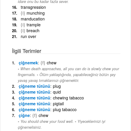
idare onu bu kadar fazla sever.
transgression
{i}
munching
manducation
{i}
trample
{i}
breach
run over
İlgili Terimler
çiğnemek
{f}
chew
When death approaches, all you can do is slowly chew your
-
fingernails.
Ölüm yaklaştığında, yapabileceğiniz bütün şey
yavaş yavaş tırnaklarınızı çiğnemektir.
çiğneme tütünü
plug
çiğneme tütünü
quid
çiğneme tütünü
chewing tabacco
çiğneme tütünü
pigtail
çiğneme tütünü
plug tabacco
çiğne
{f}
chew
-
You should chew your food well.
Yiyeceklerinizi iyi
çiğnemelisiniz.