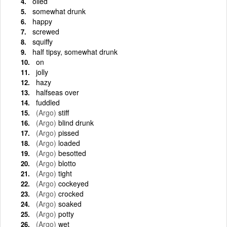
oiled
somewhat drunk
happy
screwed
squiffy
half tipsy, somewhat drunk
on
jolly
hazy
halfseas over
fuddled
(Argo)
stiff
(Argo)
blind drunk
(Argo)
pissed
(Argo)
loaded
(Argo)
besotted
(Argo)
blotto
(Argo)
tight
(Argo)
cockeyed
(Argo)
crocked
(Argo)
soaked
(Argo)
potty
(Argo)
wet