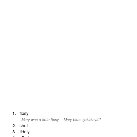
tipsy
-
Mary was a little tipsy.
Mary biraz çakırkeyifti.
shot
tiddly