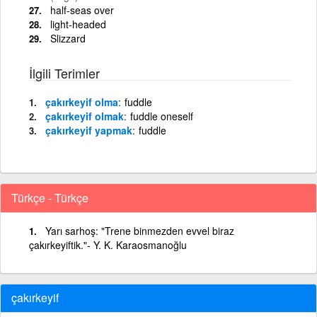
half-seas over
light-headed
Slizzard
İlgili Terimler
çakırkeyif olma
fuddle
çakırkeyif olmak
fuddle oneself
çakırkeyif yapmak
fuddle
Türkçe - Türkçe
Yarı sarhoş: "Trene binmezden evvel biraz
çakırkeyiftik."- Y. K. Karaosmanoğlu
çakırkeyif