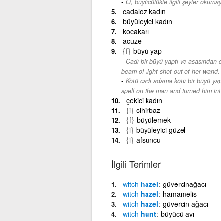
O, büyücülükle ilgili şeyler okumay
cadaloz kadın
büyüleyici kadın
kocakarı
acuze
{f}
büyü yap
Cadı bir büyü yaptı ve asasından dış
beam of light shot out of her wand.
Kötü cadı adama kötü bir büyü yapt
spell on the man and turned him int
çekici kadın
{i}
sihirbaz
{f}
büyülemek
{i}
büyüleyici güzel
{i}
afsuncu
İlgili Terimler
witch
hazel
güvercinağacı
witch
hazel
hamamelis
witch
hazel
güvercin ağacı
witch
hunt
büyücü avı