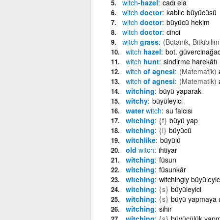
witch
-hazel
cadı ela
witch
doctor
kabile büyücüsü
witch
doctor
büyücü hekim
witch
doctor
cinci
witch
grass
(Botanik, Bitkibilim
witch
hazel
bot. güvercinağa
witch
hunt
sindirme harekâtı
witch
of agnesi
(Matematik)
witch
of agnesi
(Matematik)
witching
büyü yaparak
witchy
büyüleyici
water
witch
su falcısı
witching
{f}
büyü yap
witching
{i}
büyücü
witchlike
büyülü
old
witch
ihtiyar
witching
füsun
witching
füsunkâr
witching
witchingly büyüleyici
witching
{s}
büyüleyici
witching
{s}
büyü yapmaya 
witching
sihir
witching
{s}
büyücülük yap