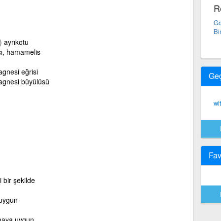
R
Go
Bi
)
ayrıkotu
cı, hamamelis
agnesi eğrisi
Ge
agnesi büyülüsü
wi
Fav
 bir şekilde
uygun
maya uygun