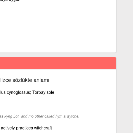
ilizce sözlükte anlamı
halus cynoglossus; Torbay sole
as kyng Lot, and mo other called hym a wytche.
ctively practices witchcraft