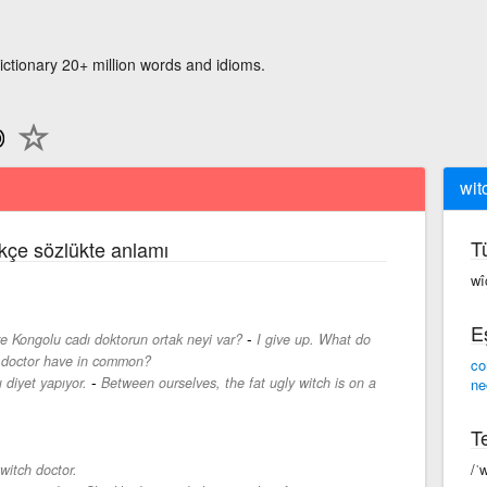
ictionary 20+ million words and idioms.
wit
T
rkçe sözlükte anlamı
wî
E
-
ve Kongolu cadı doktorun ortak neyi var?
I give up. What do
h doctor have in common?
co
-
 diyet yapıyor.
Between ourselves, the fat ugly witch is on a
ne
Te
/ˈ
witch doctor.