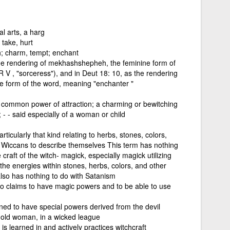
 arts, a harg
 take, hurt
ch; charm, tempt; enchant
the rendering of mekhashshepheh, the feminine form of
 V , "sorceress"), and in Deut 18: 10, as the rendering
 form of the word, meaning "enchanter "
common power of attraction; a charming or bewitching
 - - said especially of a woman or child
articularly that kind relating to herbs, stones, colors,
me Wiccans to describe themselves This term has nothing
craft of the witch- magick, especially magick utilizing
the energies within stones, herbs, colors, and other
also has nothing to do with Satanism
o claims to have magic powers and to be able to use
ned to have special powers derived from the devil
 old woman, in a wicked league
s learned in and actively practices witchcraft