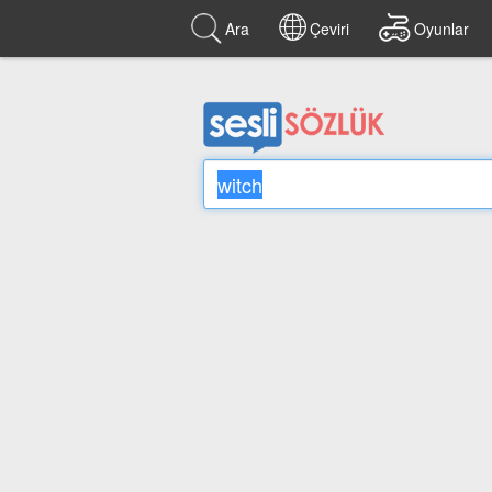
Ara
Çeviri
Oyunlar