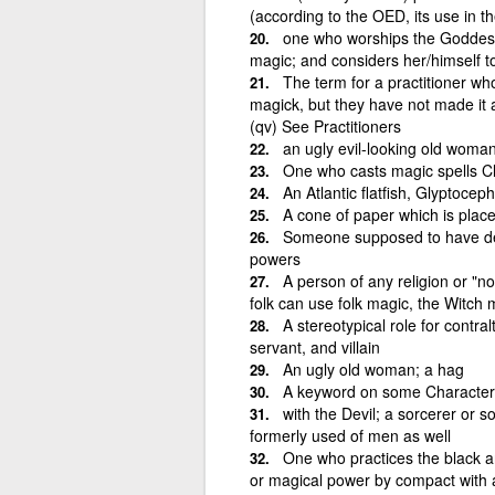
(according to the OED, its use in th
one who worships the Goddess
magic; and considers her/himself to 
The term for a practitioner wh
magick, but they have not made it 
(qv) See Practitioners
an ugly evil-looking old woma
One who casts magic spells Clic
An Atlantic flatfish, Glyptoce
A cone of paper which is placed
Someone supposed to have deali
powers
A person of any religion or "
folk can use folk magic, the Witch 
A stereotypical role for contra
servant, and villain
An ugly old woman; a hag
A keyword on some Character
with the Devil; a sorcerer or s
formerly used of men as well
One who practices the black a
or magical power by compact with an