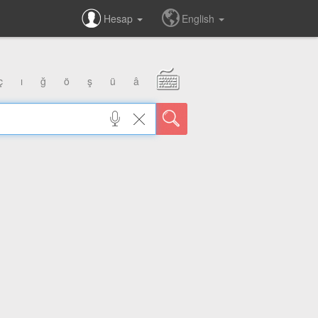
Hesap
English
ç
ı
ğ
ö
ş
ü
â