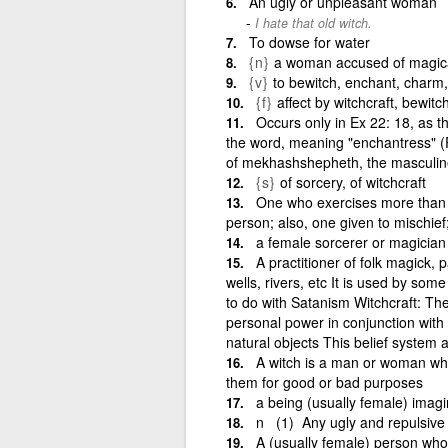
An ugly or unpleasant woman
I hate that old witch.
To dowse for water
{n}
a woman accused of magical
{v}
to bewitch, enchant, charm,
{f}
affect by witchcraft, bewit
Occurs only in Ex 22: 18, as 
the word, meaning "enchantress" (R
of mekhashshepheth, the masculine
{s}
of sorcery, of witchcraft
One who exercises more than 
person; also, one given to mischief;
a female sorcerer or magician
A practitioner of folk magick, p
wells, rivers, etc It is used by so
to do with Satanism Witchcraft: The 
personal power in conjunction with 
natural objects This belief system 
A witch is a man or woman wh
them for good or bad purposes
a being (usually female) imagi
n (1) Any ugly and repulsive
A (usually female) person who i