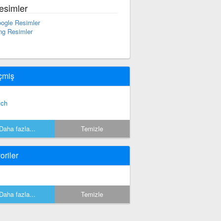
esimler
ogle Resimler
ng Resimler
çmiş
tch
Daha fazla...
Temizle
oriler
Daha fazla...
Temizle