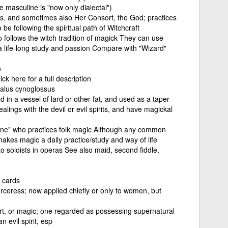
e masculine is "now only dialectal")
, and sometimes also Her Consort, the God; practices
be following the spiritual path of Witchcraft
o follows the witch tradition of magick They can use
a life-long study and passion Compare with "Wizard"
n
k here for a full description
phalus cynoglossus
 in a vessel of lard or other fat, and used as a taper
ngs with the devil or evil spirits, and have magickal
none" who practices folk magic Although any common
makes magic a daily practice/study and way of life
lto soloists in operas See also maid, second fiddle,
 cards
orceress; now applied chiefly or only to women, but
rt, or magic; one regarded as possessing supernatural
 evil spirit, esp