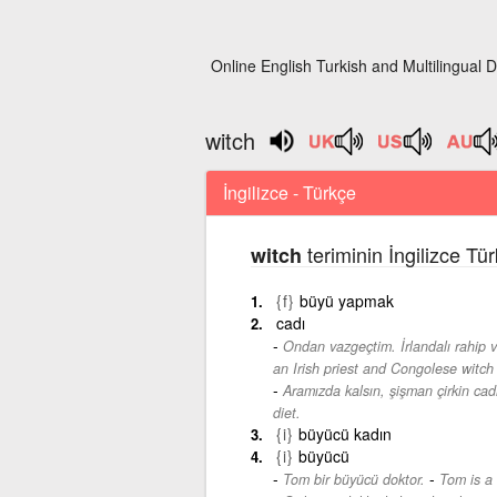
Online English Turkish and Multilingual D
witch
İngilizce - Türkçe
teriminin İngilizce Tü
witch
{f}
büyü yapmak
cadı
Ondan vazgeçtim. İrlandalı rahip 
an Irish priest and Congolese witc
Aramızda kalsın, şişman çirkin cadı
diet.
{i}
büyücü kadın
{i}
büyücü
-
Tom bir büyücü doktor.
Tom is a 