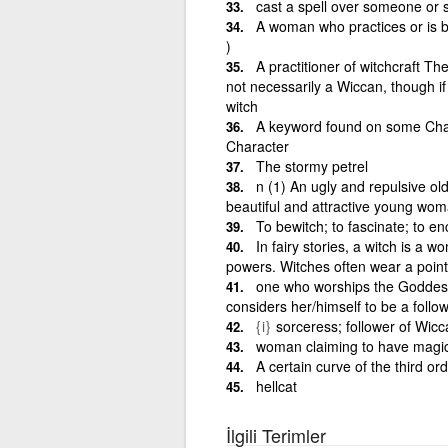
cast a spell over someone or
A woman who practices or is be
)
A practitioner of witchcraft Th
not necessarily a Wiccan, though if
witch
A keyword found on some Chara
Character
The stormy petrel
n (1) An ugly and repulsive ol
beautiful and attractive young wom
To bewitch; to fascinate; to e
In fairy stories, a witch is a
powers. Witches often wear a point
one who worships the Goddess
considers her/himself to be a followe
{i}
sorceress; follower of Wicc
woman claiming to have magic
A certain curve of the third o
hellcat
İlgili Terimler