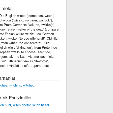
imoloji
 Old English wiċċe (“sorceress, witch”)
d wicca (“wizard, sorcerer, warlock”),
om Proto-Germanic *wikkēn, *wikkō(n)
ecromancer, waker of the dead' (compare
st Frisian wikke 'witch', Low German
kken, wicken 'to use witchcraft', Old High
rman wīhan (“to consecrate”), Old
glish wiġle 'divination'), from Proto-Indo-
ropean *weik- 'to choose, sacrifice,
njure'; akin to Latin victima 'sacrificial
ctim', Lithuanian viekas 'life-force',
nskrit vinákti 'to sift, separate out'.
amanlar
tches
,
witching
,
witched
rtak Eşdizimliler
tch hunt
,
witch doctor
,
witch hazel