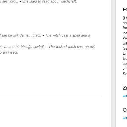
-
ı seviyordu.
She liked to read about witchcraft.
Et
()
an
fr
'n
-
arı bir ışık demeti fırladı.
The witch cast a spell and a
We
wi
-
ı ve onu bir böceğe çevirdi.
The wicked witch cast an evil
Ge
o an insect.
En
Eu
co
vi
Sa
Z
wi
O
wi