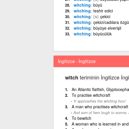
witching
büyü
witching
teshir edici
witching
{s}
çekici
witching
çekici/cadılara özgü
witching
büyüye elverişli
witching
büyücülük
İngilizce - İngilizce
teriminin İngilizce İng
witch
An Atlantic flatfish, Glyptocep
To practise witchcraft
'It approaches the witching hour'.
A man who practises witchcraft
And som of hem lough to scorne, 
To bewitch
A woman who is learned in and a