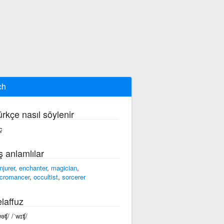
ch
ürkçe nasıl söylenir
ç
ş anlamlılar
njurer
,
enchanter
,
magician
,
cromancer
,
occultist
,
sorcerer
laffuz
wəʧ/ /ˈwɪʧ/