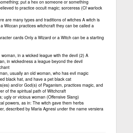
 something; put a hex on someone or something
lieved to practice occult magic; sorceress (Cf warlock
ere are many types and traditions of witches A witch is
 a Wiccan practices witchcraft they can be called a
cter cards Only a Wizard or a Witch can be a starting
d woman, in a wicked league with the devil (2) A
an, in wickedness a league beyond the devil
nchant
 woman, usually an old woman, who has evil magic
ed black hat, and have a pet black cat
(es) and/or God(s) of Paganism, practices magic, and
r of the spiritual path of Witchcraft
a; ugly or vicious woman (Offensive Slang)
al powers, as in: The witch gave them herbs
rder, described by Maria Agnesi under the name versiera