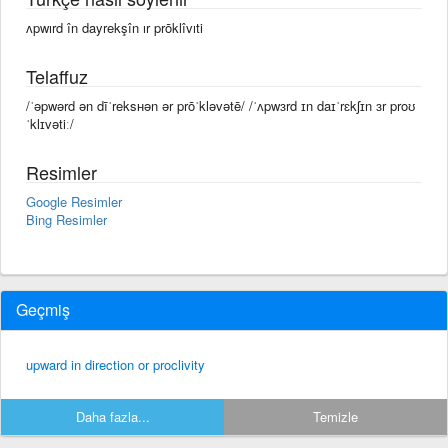
ʌpwırd în dayrekşîn ır prōklîvıti
Telaffuz
/ˈəpwərd ən dīˈreksʜən ər prōˈkləvətē/ /ˈʌpwɜrd ɪn daɪˈrɛkʃɪn ɜr proʊ
ˈklɪvətiː/
Resimler
Google Resimler
Bing Resimler
Geçmiş
upward in direction or proclivity
Daha fazla...
Temizle