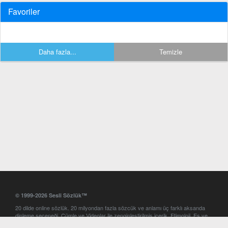
Favoriler
Daha fazla...
Temizle
© 1999-2026 Sesli Sözlük™
20 dilde online sözlük. 20 milyondan fazla sözcük ve anlamı üç farklı aksanda
dinleme seçeneği. Cümle ve Videolar ile zenginleştirilmiş içerik. Etimoloji, Eş ve
Zıt anlamlar, kelime okunuşları ve günün kelimesi. Yazım Türkçeleştirici ile hatalı