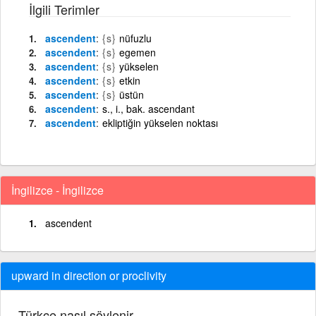
İlgili Terimler
ascendent
{s}
nüfuzlu
ascendent
{s}
egemen
ascendent
{s}
yükselen
ascendent
{s}
etkin
ascendent
{s}
üstün
ascendent
s., i., bak. ascendant
ascendent
ekliptiğin yükselen noktası
İngilizce - İngilizce
ascendent
upward in direction or proclivity
Türkçe nasıl söylenir