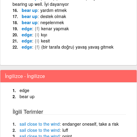
bearing up well. İyi dayanıyor
bear up
yardım etmek
bear up
destek olmak
bear up
neşelenmek
edge
{f}
kenar yapmak
edge
{i}
kıyı
edge
{i}
kesit
edge
{f}
(bir tarafa doğru) yavaş yavaş gitmek
İngilizce - İngilizce
edge
bear up
İlgili Terimler
sail
close
to
the
wind
endanger oneself, take a risk
sail
close
to
the
wind
luff
sail
close
to
the
wind
point