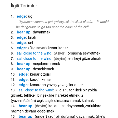
İlgili Terimler
edge
uç
-
Uçurumun kenarına çok yaklaşmak tehlikeli olurdu.
It would
be dangerous to go too near the edge of the cliff.
bear up
dayanmak
edge
kırak
edge
sırt
edge
(Bilgisayar)
kenar kenar
sail
close
to
the
wind
(Askeri)
orsasına seyretmek
sail
close
to
the
wind
(deyim)
tehlikeyi göze almak
bear up
neşelen(dir)mek
bear up
desteklemek
edge
kenar çizgisi
edge
keskin kenar
edge
kenardan yavaş yavaş ilerlemek
sail
close
to
the
wind
k. dili 1. tehlikeli bir yolda
gitmek, tehlikeli bir şekilde hareket etmek. 2.
(yazının/sözün) açık saçık olmasına ramak kalmak
bear up
(deyim)
katlanmak,dayanmak,zorluklara
ragmen devam edebilmek
bear up
(under) (zor bir duruma) dayanmak: She's