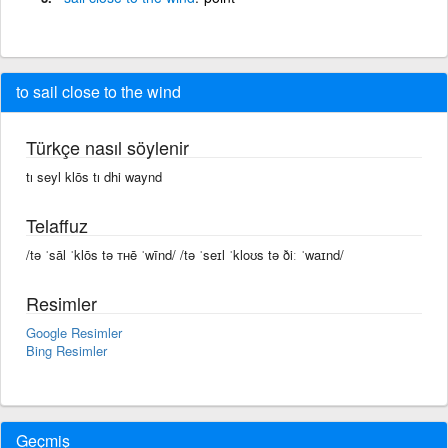
to sail close to the wind
Türkçe nasıl söylenir
tı seyl klōs tı dhi waynd
Telaffuz
/tə ˈsāl ˈklōs tə ᴛʜē ˈwīnd/ /tə ˈseɪl ˈkloʊs tə ðiː ˈwaɪnd/
Resimler
Google Resimler
Bing Resimler
Geçmiş