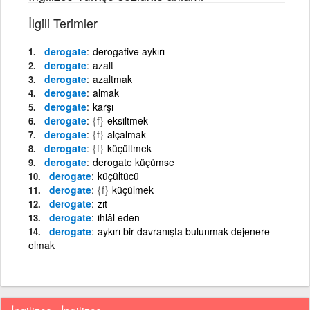
İlgili Terimler
derogate
derogative aykırı
derogate
azalt
derogate
azaltmak
derogate
almak
derogate
karşı
derogate
{f}
eksiltmek
derogate
{f}
alçalmak
derogate
{f}
küçültmek
derogate
derogate küçümse
derogate
küçültücü
derogate
{f}
küçülmek
derogate
zıt
derogate
ihlâl eden
derogate
aykırı bir davranışta bulunmak dejenere
olmak