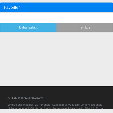
Favoriler
Daha fazla...
Temizle
© 1999-2026 Sesli Sözlük™
20 dilde online sözlük. 20 milyondan fazla sözcük ve anlamı üç farklı aksanda
dinleme seçeneği. Cümle ve Videolar ile zenginleştirilmiş içerik. Etimoloji, Eş ve
Zıt anlamlar, kelime okunuşları ve günün kelimesi. Yazım Türkçeleştirici ile hatalı