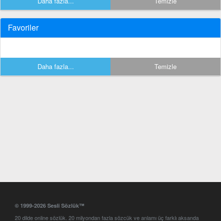
Daha fazla...
Temizle
Favoriler
Daha fazla...
Temizle
© 1999-2026 Sesli Sözlük™
20 dilde online sözlük. 20 milyondan fazla sözcük ve anlamı üç farklı aksanda