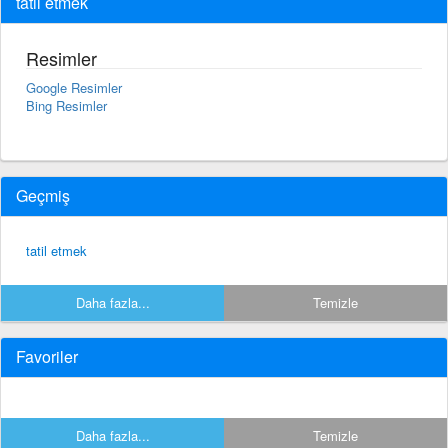
tatil etmek
Resimler
Google Resimler
Bing Resimler
Geçmiş
tatil etmek
Daha fazla...
Temizle
Favoriler
Daha fazla...
Temizle