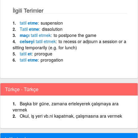
İlgili Terimler
tatil
etme
suspension
Tatil
etme
dissolution
maçı
tatil
etmek
to postpone the game
celseyi
tatil
etmek
to recess or adjourn a session or a
sitting temporarily (e.g. for lunch)
tatil
et
prorogue
tatil
etme
prorogation
Türkçe - Türkçe
Başka bir güne, zamana erteleyerek çalışmaya ara
vermek
Okul, iş yeri vb.ni kapatmak, çalışmasına ara vermek