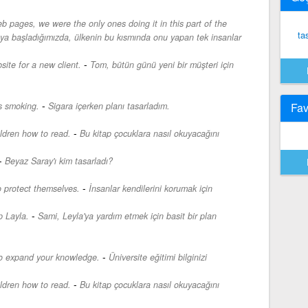
 pages, we were the only ones doing it in this part of the
ta
ya başladığımızda, ülkenin bu kısmında onu yapan tek insanlar
-
ite for a new client.
Tom, bütün günü yeni bir müşteri için
-
s smoking.
Sigara içerken planı tasarladım.
Fav
-
ildren how to read.
Bu kitap çocuklara nasıl okuyacağını
-
Beyaz Saray'ı kim tasarladı?
-
o protect themselves.
İnsanlar kendilerini korumak için
-
p Layla.
Sami, Leyla'ya yardım etmek için basit bir plan
-
to expand your knowledge.
Üniversite eğitimi bilginizi
-
ildren how to read.
Bu kitap çocuklara nasıl okuyacağını