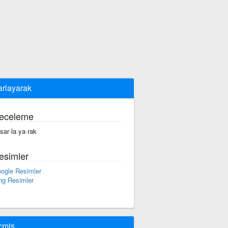
arlayarak
eceleme
·sar·la·ya·rak
esimler
ogle Resimler
ng Resimler
çmiş