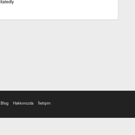
tatedly
Blog
Hakkımızda
İletişim
amı üç farklı aksanda dinleme seçeneği. Cümle ve Videolar ile zenginleştirilmiş içerik. Etimolo
eri düzeltme. iOS, Android ve Windows mobil platformlarda online ve offline sözlük programları. 
Ayarlar bölümünü kullarak çevirisini görmek istediğiniz sözlükleri seçme ve aynı zamanda sözlük