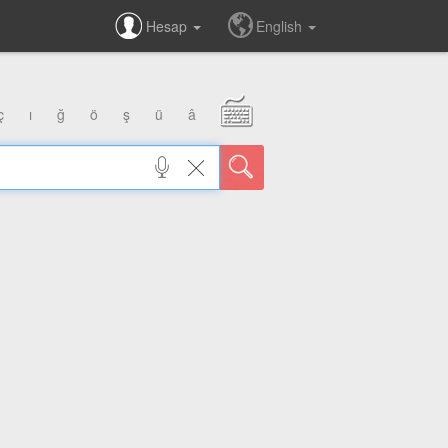
Hesap
English
ç
ı
ğ
ö
ş
ü
â