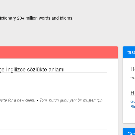
ictionary 20+ million words and idioms.
tas
H
çe İngilizce sözlükte anlamı
ta
R
-
ite for a new client.
Tom, bütün günü yeni bir müşteri için
Go
Bi
Ge