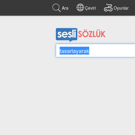
Ara
Çeviri
Oyunlar