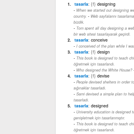
tasarla
{f}
designing
When we started out designing web
-
country.
Web sayfalarını tasarlama
bizdik.
Tom spent all day designing a webs
bir web sitesi tasarlayarak geçirdi.
tasarla
conceive
I conceived of the plan while I wa
tasarla
{f}
design
This book is designed to teach ch
öğretmek için tasarlandı.
Who designed the White House?
tasarla
{f}
devise
People devised shelters in order t
sığınaklar tasarladı.
Sami devised a simple plan to hel
tasarladı.
tasarla
designed
University education is designed 
genişletmek için tasarlanmıştır.
This book is designed to teach ch
öğretmek için tasarlandı.