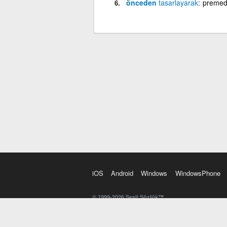
önceden
tasarlayarak
premedi
iOS
Android
Windows
WindowsPhone
© 1999-2026 Sesli Sözlük™
20 dilde online sözlük. 20 milyondan fazla sözcük ve anl
kelimesi. Yazım Türkçeleştirici ile hatalı Türkçe metinl
İngilizce kelime haznenizi arttıracak kelime oyunları. 