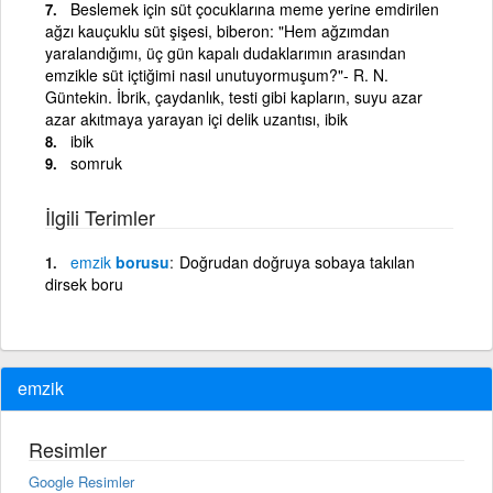
Beslemek için süt çocuklarına meme yerine emdirilen
ağzı kauçuklu süt şişesi, biberon: "Hem ağzımdan
yaralandığımı, üç gün kapalı dudaklarımın arasından
emzikle süt içtiğimi nasıl unutuyormuşum?"- R. N.
Güntekin. İbrik, çaydanlık, testi gibi kapların, suyu azar
azar akıtmaya yarayan içi delik uzantısı, ibik
ibik
somruk
İlgili Terimler
emzik
borusu
Doğrudan doğruya sobaya takılan
dirsek boru
emzik
Resimler
Google Resimler