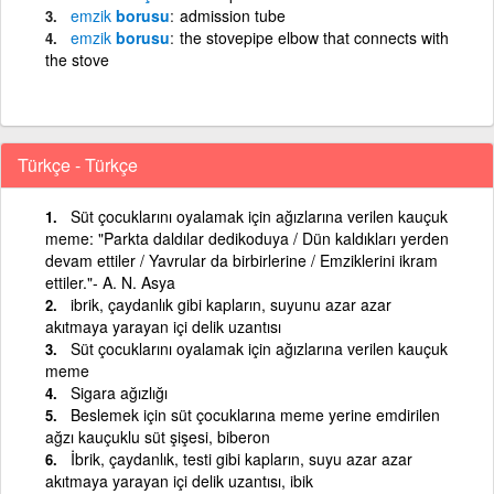
emzik
borusu
admission tube
emzik
borusu
the stovepipe elbow that connects with
the stove
Türkçe - Türkçe
Süt çocuklarını oyalamak için ağızlarına verilen kauçuk
meme: "Parkta daldılar dedikoduya / Dün kaldıkları yerden
devam ettiler / Yavrular da birbirlerine / Emziklerini ikram
ettiler."- A. N. Asya
ibrik, çaydanlık gibi kapların, suyunu azar azar
akıtmaya yarayan içi delik uzantısı
Süt çocuklarını oyalamak için ağızlarına verilen kauçuk
meme
Sigara ağızlığı
Beslemek için süt çocuklarına meme yerine emdirilen
ağzı kauçuklu süt şişesi, biberon
İbrik, çaydanlık, testi gibi kapların, suyu azar azar
akıtmaya yarayan içi delik uzantısı, ibik