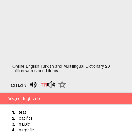
Online English Turkish and Multilingual Dictionary 20+
million words and idioms.
emzik
Türkçe - İngilizce
teat
pacifier
nipple
narghile