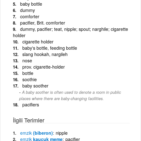
baby bottle
dummy
comforter
pacifier, Brit. comforter
dummy, pacifier; teat, nipple; spout; narghile; cigarette
holder
cigarette holder
baby's bottle, feeding bottle
slang hookah, nargileh
nose
prov. cigarette-holder
bottle
soothie
baby soother
A baby soother is often used to denote a room in public
places where there are baby-changing facilities.
pacifiers
İlgili Terimler
emzik
(biberon)
nipple
emzik
kauçuk meme
pacifier