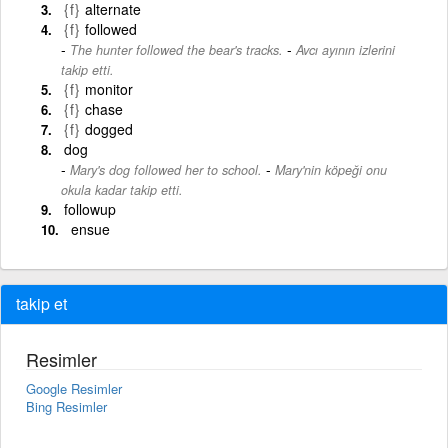
{f}
alternate
{f}
followed
-
The hunter followed the bear's tracks.
Avcı ayının izlerini
takip etti.
{f}
monitor
{f}
chase
{f}
dogged
dog
-
Mary's dog followed her to school.
Mary'nin köpeği onu
okula kadar takip etti.
followup
ensue
takip et
Resimler
Google Resimler
Bing Resimler