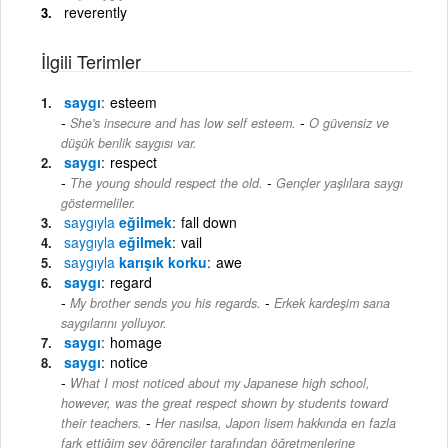
reverently
İlgili Terimler
saygı
esteem
-
She's insecure and has low self esteem.
O güvensiz ve
düşük benlik saygısı var.
saygı
respect
-
The young should respect the old.
Gençler yaşlılara saygı
göstermeliler.
saygıyla
eğilmek
fall down
saygıyla
eğilmek
vail
saygıyla
karışık korku
awe
saygı
regard
-
My brother sends you his regards.
Erkek kardeşim sana
saygılarını yolluyor.
saygı
homage
saygı
notice
What I most noticed about my Japanese high school,
however, was the great respect shown by students toward
-
their teachers.
Her nasılsa, Japon lisem hakkında en fazla
fark ettiğim şey öğrenciler tarafından öğretmenlerine