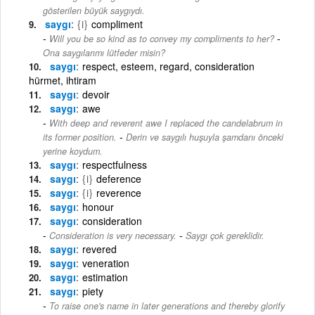
gösterilen büyük saygıydı.
saygı
{i}
compliment
-
Will you be so kind as to convey my compliments to her?
Ona saygılarımı lütfeder misin?
saygı
respect, esteem, regard, consideration
hürmet, ihtiram
saygı
devoir
saygı
awe
With deep and reverent awe I replaced the candelabrum in
-
its former position.
Derin ve saygılı huşuyla şamdanı önceki
yerine koydum.
saygı
respectfulness
saygı
{i}
deference
saygı
{i}
reverence
saygı
honour
saygı
consideration
-
Consideration is very necessary.
Saygı çok gereklidir.
saygı
revered
saygı
veneration
saygı
estimation
saygı
piety
To raise one's name in later generations and thereby glorify