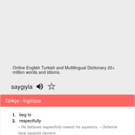
Online English Turkish and Multilingual Dictionary 20+
million words and idioms.
saygıyla
Türkçe - İngilizce
beg to
respectfully
-
He behaves respectfully toward his superiors.
Üstlerine
karşı saygıyla davranır.