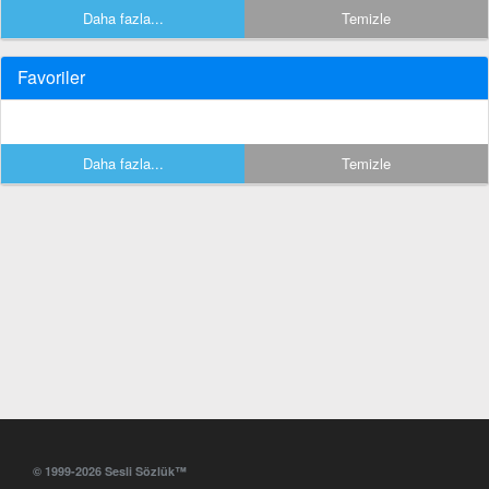
Daha fazla...
Temizle
Favoriler
Daha fazla...
Temizle
© 1999-2026 Sesli Sözlük™