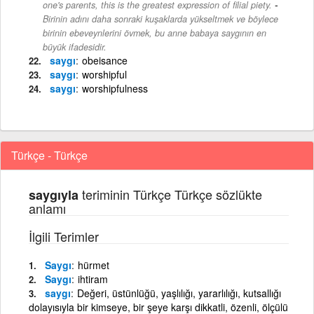
-
one's parents, this is the greatest expression of filial piety.
Birinin adını daha sonraki kuşaklarda yükseltmek ve böylece
birinin ebeveynlerini övmek, bu anne babaya saygının en
büyük ifadesidir.
saygı
obeisance
saygı
worshipful
saygı
worshipfulness
Türkçe - Türkçe
teriminin Türkçe Türkçe sözlükte
saygıyla
anlamı
İlgili Terimler
Saygı
hürmet
Saygı
ihtiram
saygı
Değeri, üstünlüğü, yaşlılığı, yararlılığı, kutsallığı
dolayısıyla bir kimseye, bir şeye karşı dikkatli, özenli, ölçülü