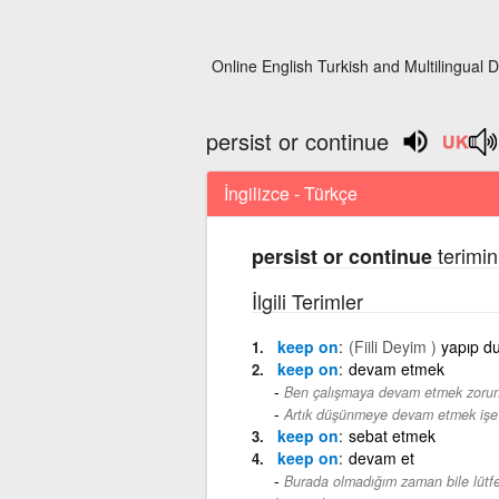
Online English Turkish and Multilingual D
persist or continue
İngilizce - Türkçe
terimin
persist or continue
İlgili Terimler
keep on
(Fiili Deyim )
yapıp d
keep on
devam etmek
Ben çalışmaya devam etmek zoru
Artık düşünmeye devam etmek işe
keep on
sebat etmek
keep on
devam et
Burada olmadığım zaman bile lütf