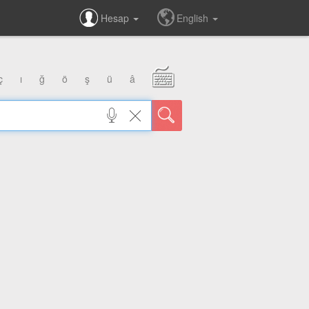
Hesap
English
ç
ı
ğ
ö
ş
ü
â