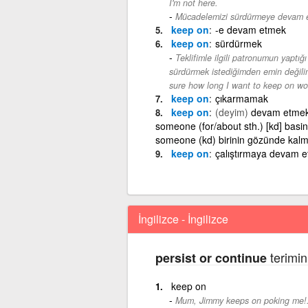
I'm not here.
Mücadelemizi sürdürmeye devam e
keep on
-e devam etmek
keep on
sürdürmek
Teklifimle ilgili patronumun yaptığ
sürdürmek istediğimden emin değili
sure how long I want to keep on wo
keep on
çıkarmamak
keep on
(deyim)
devam etmek.
someone (for/about sth.) [kd] basini
someone (kd) birinin gözünde kal
keep on
çalıştırmaya devam 
İngilizce - İngilizce
terimin
persist or continue
keep on
Mum, Jimmy keeps on poking me!