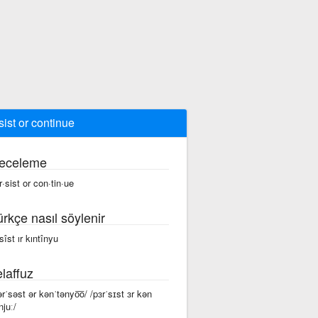
sist or continue
eceleme
r·sist or con·tin·ue
ürkçe nasıl söylenir
sîst ır kıntînyu
laffuz
ərˈsəst ər kənˈtənyo͞o/ /pɜrˈsɪst ɜr kən
njuː/