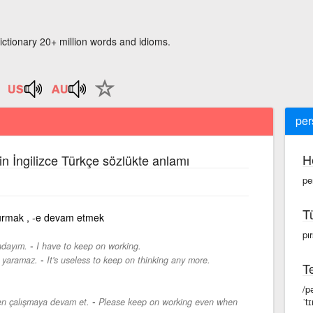
ictionary 20+ million words and idioms.
per
H
in İngilizce Türkçe sözlükte anlamı
pe
T
urmak , -e devam etmek
pır
-
ndayım.
I have to keep on working.
-
 yaramaz.
It's useless to keep on thinking any more.
Te
/p
-
ˈtɪ
en çalışmaya devam et.
Please keep on working even when