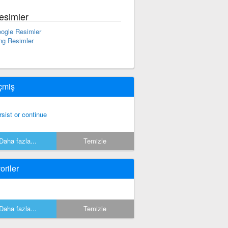
esimler
ogle Resimler
ng Resimler
çmiş
rsist or continue
Daha fazla...
Temizle
oriler
Daha fazla...
Temizle