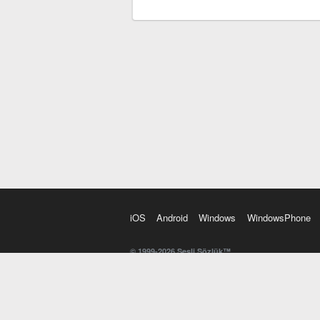
iOS
Android
Windows
WindowsPhone
© 1999-2026 Sesli Sözlük™
20 dilde online sözlük. 20 milyondan fazla sözcük ve anl
kelimesi. Yazım Türkçeleştirici ile hatalı Türkçe metinl
İngilizce kelime haznenizi arttıracak kelime oyunları. 
seslendirilişini otomatik dinlemek için ayarlardan isteğin