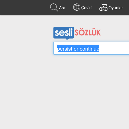
Ara
Çeviri
Oyunlar