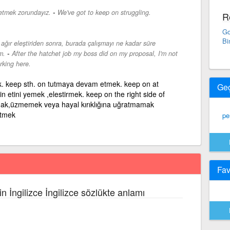
-
tmek zorundayız.
We've got to keep on struggling.
R
Go
Bi
ı ağır eleştiriden sonra, burada çalışmayı ne kadar süre
-
m.
After the hatchet job my boss did on my proposal, I'm not
rking here.
 keep sth. on tutmaya devam etmek. keep on at
Ge
n etini yemek ,elestirmek. keep on the right side of
mak,üzmemek veya hayal kırıklığına uğratmamak
etmek
pe
Fav
in İngilizce İngilizce sözlükte anlamı
.