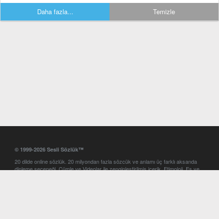
Daha fazla...
Temizle
© 1999-2026 Sesli Sözlük™
20 dilde online sözlük. 20 milyondan fazla sözcük ve anlamı üç farklı aksanda
dinleme seçeneği. Cümle ve Videolar ile zenginleştirilmiş içerik. Etimoloji, Eş ve
Zıt anlamlar, kelime okunuşları ve günün kelimesi. Yazım Türkçeleştirici ile hatalı
Türkçe metinleri düzeltme. iOS, Android ve Windows mobil platformlarda online
ve offline sözlük programları. Sesli Sözlük garantisinde Profesyonel çeviri
hizmetleri. İngilizce kelime haznenizi arttıracak kelime oyunları. Ayarlar
bölümünü kullarak çevirisini görmek istediğiniz sözlükleri seçme ve aynı
zamanda sözlüklerin gösterim sırasını ayarlama imkanı. Kelimelerin