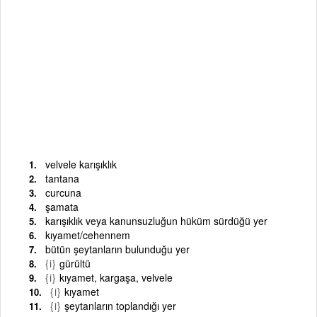
velvele karışıklık
tantana
curcuna
şamata
karışıklık veya kanunsuzluğun hüküm sürdüğü yer
kıyamet/cehennem
bütün şeytanların bulunduğu yer
{i}
gürültü
{i}
kıyamet, kargaşa, velvele
{i}
kıyamet
{i}
şeytanların toplandığı yer