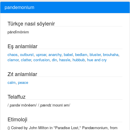
pandemonium
Türkçe nasıl söylenir
pändîmōniım
Eş anlamlılar
chaos
,
outburst
,
uproar
,
anarchy
,
babel
,
bedlam
,
bluster
,
brouhaha
,
clamor
,
clatter
,
confusion
,
din
,
hassle
,
hubbub
,
hue and cry
Zıt anlamlılar
calm
,
peace
Telaffuz
/ˌpandəˈmōnēəm/ /ˌpændɪˈmoʊniːəm/
Etimoloji
() Coined by John Milton in "Paradise Lost," Pandæmonium, from