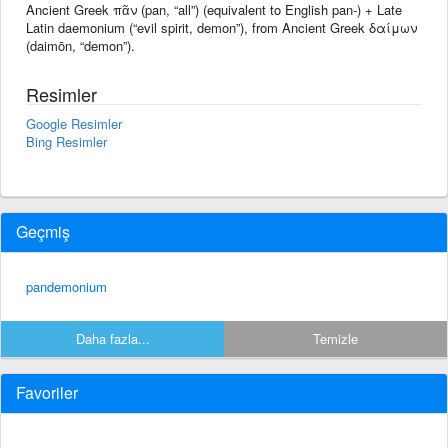
Ancient Greek πᾶν (pan, “all”) (equivalent to English pan-) + Late
Latin daemonium (“evil spirit, demon”), from Ancient Greek δαίμων
(daimōn, “demon”).
Resimler
Google Resimler
Bing Resimler
Geçmiş
pandemonium
Daha fazla...
Temizle
Favoriler