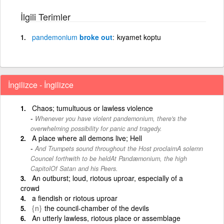
İlgili Terimler
pandemonium
broke out
kıyamet koptu
İngilizce - İngilizce
Chaos; tumultuous or lawless violence
Whenever you have violent pandemonium, there's the
overwhelming possibility for panic and tragedy.
A place where all demons live; Hell
And Trumpets sound throughout the Host proclaimA solemn
Councel forthwith to be heldAt Pandæmonium, the high
CapitolOf Satan and his Peers.
An outburst; loud, riotous uproar, especially of a
crowd
a fiendish or riotous uproar
{n}
the council-chamber of the devils
An utterly lawless, riotous place or assemblage