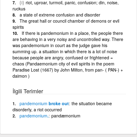
{i}
riot, uproar, turmoil, panic, confusion; din, noise,
ruckus
a state of extreme confusion and disorder
The great hall or council chamber of demons or evil
spirits
If there is pandemonium in a place, the people there
are behaving in a very noisy and uncontrolled way. There
was pandemonium in court as the judge gave his
summing up. a situation in which there is a lot of noise
because people are angry, confused or frightened =
chaos (Pandaemonium city of evil spirits in the poem
Paradise Lost (1667) by John Milton, from pan- ( PAN-) +
daimon )
İlgili Terimler
pandemonium
broke out
the situation became
disorderly, a riot occurred
pandemonium
.
pandæmonium