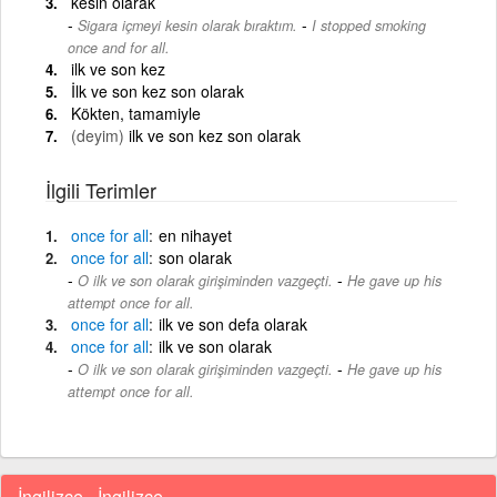
kesin olarak
-
Sigara içmeyi kesin olarak bıraktım.
I stopped smoking
once and for all.
ilk ve son kez
İlk ve son kez son olarak
Kökten, tamamiyle
(deyim)
ilk ve son kez son olarak
İlgili Terimler
once
for
all
en nihayet
once
for
all
son olarak
-
O ilk ve son olarak girişiminden vazgeçti.
He gave up his
attempt once for all.
once
for
all
ilk ve son defa olarak
once
for
all
ilk ve son olarak
-
O ilk ve son olarak girişiminden vazgeçti.
He gave up his
attempt once for all.
İngilizce - İngilizce