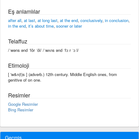
Eş anlamlılar
after all
,
at last
,
at long last
,
at the end
,
conclusively
,
in conclusion
,
in the end
,
it’s about time
,
sooner or later
Telaffuz
/ˈwəns ənd ˈfôr ˈôl/ /ˈwʌns ənd ˈfɔːr ˈɔːl/
Etimoloji
[ 'w&n(t)s ] (adverb.) 12th century. Middle English ones, from
genitive of on one.
Resimler
Google Resimler
Bing Resimler
Geçmiş