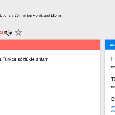
ictionary 20+ million words and idioms.
neu
H
ce Türkçe sözlükte anlamı
ne
T
nu
E
ab
co