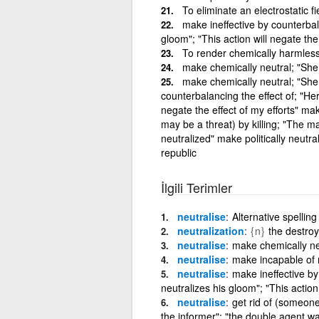
To eliminate an electrostatic f
make ineffective by counterbal
gloom"; "This action will negate the 
To render chemically harmless; 
make chemically neutral; "She 
make chemically neutral; "She 
counterbalancing the effect of; "Her
negate the effect of my efforts" ma
may be a threat) by killing; "The m
neutralized" make politically neutra
republic
İlgili Terimler
neutralise
Alternative spelling
neutralization
{n}
the destroy
neutralise
make chemically neu
neutralise
make incapable of m
neutralise
make ineffective by
neutralizes his gloom"; "This action 
neutralise
get rid of (someone
the informer"; "the double agent wa