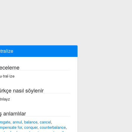
tralize
eceleme
u·tral·ize
ürkçe nasıl söylenir
trılayz
ş anlamlılar
rogate
,
annul
,
balance
,
cancel
,
mpensate for
,
conquer
,
counterbalance
,