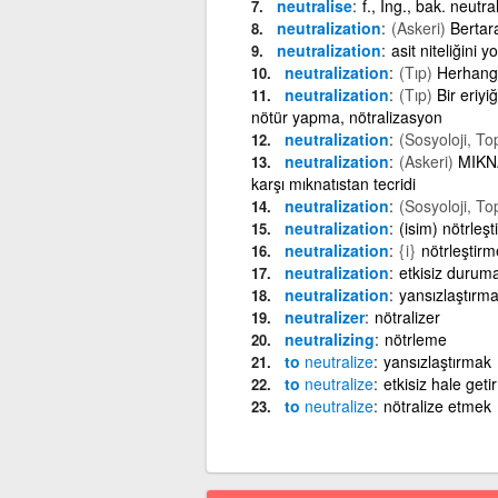
neutralise
f., İng., bak. neutra
neutralization
(Askeri)
Bertar
neutralization
asit niteliğini 
neutralization
(Tıp)
Herhangi 
neutralization
(Tıp)
Bir eriyiğ
nötür yapma, nötralizasyon
neutralization
(Sosyoloji, To
neutralization
(Askeri)
MIKNA
karşı mıknatıstan tecridi
neutralization
(Sosyoloji, To
neutralization
(isim) nötrleş
neutralization
{i}
nötrleştirm
neutralization
etkisiz durum
neutralization
yansızlaştırm
neutralizer
nötralizer
neutralizing
nötrleme
to
neutralize
yansızlaştırmak
to
neutralize
etkisiz hale get
to
neutralize
nötralize etmek