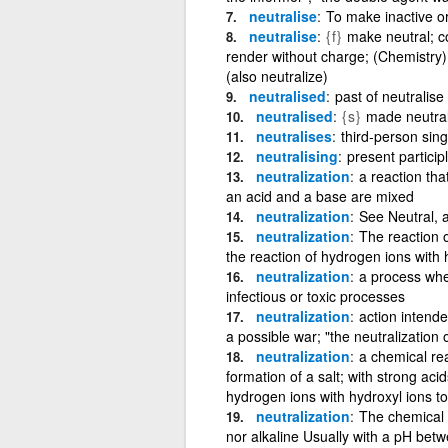
neutralise
To make inactive or
neutralise
{f}
make neutral; co
render without charge; (Chemistry) 
(also neutralize)
neutralised
past of neutralise
neutralised
{s}
made neutral
neutralises
third-person sing
neutralising
present participl
neutralization
a reaction tha
an acid and a base are mixed
neutralization
See Neutral, 
neutralization
The reaction o
the reaction of hydrogen ions with
neutralization
a process wher
infectious or toxic processes
neutralization
action intende
a possible war; "the neutralization 
neutralization
a chemical rea
formation of a salt; with strong aci
hydrogen ions with hydroxyl ions t
neutralization
The chemical p
nor alkaline Usually with a pH bet