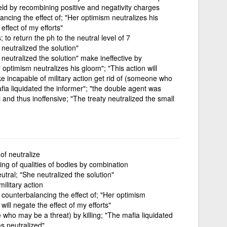
ield by recombining positive and negativity charges
ancing the effect of; "Her optimism neutralizes his
effect of my efforts"
to return the ph to the neutral level of 7
neutralized the solution"
neutralized the solution" make ineffective by
 optimism neutralizes his gloom"; "This action will
ke incapable of military action get rid of (someone who
afia liquidated the informer"; "the double agent was
l and thus inoffensive; "The treaty neutralized the small
 of neutralize
ing of qualities of bodies by combination
tral; "She neutralized the solution"
ilitary action
 counterbalancing the effect of; "Her optimism
will negate the effect of my efforts"
 who may be a threat) by killing; "The mafia liquidated
s neutralized"