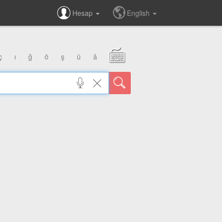
Hesap
English
ç
ı
ğ
ö
ş
ü
â