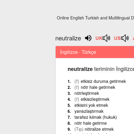
Online English Turkish and Multilingual D
neutralize
İngilizce - Türkçe
teriminin İngiliz
neutralize
{f}
etkisiz duruma getirmek
{f}
nötr hale getirmek
nötrleştirmek
{f}
etkisizleştirmek
etkisini yok etmek
yansızlaştırmak
tarafsız kılmak (hukuk)
nötr hale getirme
(Tıp)
nötralize etmek