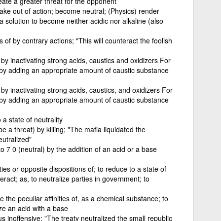
reate a greater threat for the opponent
ake out of action; become neutral; (Physics) render
 solution to become neither acidic nor alkaline (also
 of by contrary actions; "This will counteract the foolish
by inactivating strong acids, caustics and oxidizers For
 by adding an appropriate amount of caustic substance
by inactivating strong acids, caustics, and oxidizers For
 by adding an appropriate amount of caustic substance
 a state of neutrality
 a threat) by killing; "The mafia liquidated the
utralized"
to 7 0 (neutral) by the addition of an acid or a base
ies or opposite dispositions of; to reduce to a state of
teract; as, to neutralize parties in government; to
e the peculiar affinities of, as a chemical substance; to
ize an acid with a base
us inoffensive; "The treaty neutralized the small republic