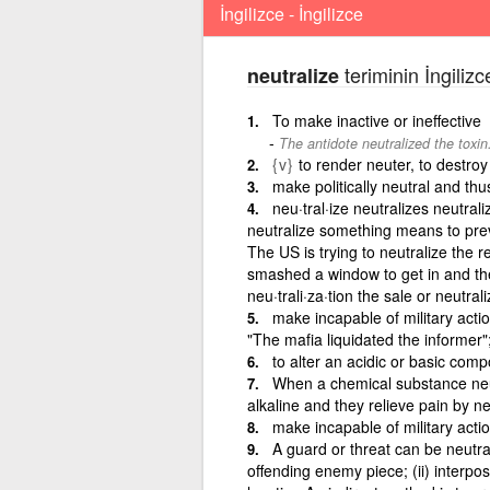
İngilizce - İngilizce
teriminin İngilizc
neutralize
To make inactive or ineffective
The antidote neutralized the toxin
{v}
to render neuter, to destroy
make politically neutral and thu
neu·tral·ize neutralizes neutral
neutralize something means to preve
The US is trying to neutralize the r
smashed a window to get in and the
neu·trali·za·tion the sale or neutral
make incapable of military actio
"The mafia liquidated the informer"
to alter an acidic or basic comp
When a chemical substance neutr
alkaline and they relieve pain by ne
make incapable of military acti
A guard or threat can be neutra
offending enemy piece; (ii) interpos