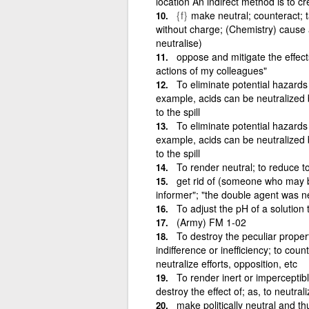
location An indirect method is to c
{f}
make neutral; counteract; t
without charge; (Chemistry) cause a
neutralise)
oppose and mitigate the effects
actions of my colleagues"
To eliminate potential hazards 
example, acids can be neutralized
to the spill
To eliminate potential hazards 
example, acids can be neutralized
to the spill
To render neutral; to reduce to
get rid of (someone who may be
informer"; "the double agent was ne
To adjust the pH of a solution 
(Army) FM 1-02
To destroy the peculiar propert
indifference or inefficiency; to coun
neutralize efforts, opposition, etc
To render inert or imperceptibl
destroy the effect of; as, to neutral
make politically neutral and th