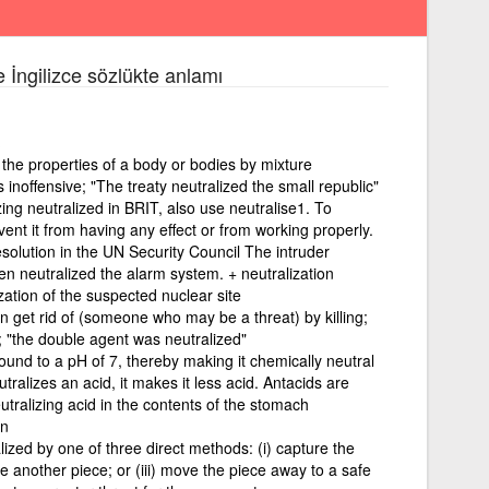
e İngilizce sözlükte anlamı
.
 the properties of a body or bodies by mixture
s inoffensive; "The treaty neutralized the small republic"
izing neutralized in BRIT, also use neutralise1. To
nt it from having any effect or from working properly.
esolution in the UN Security Council The intruder
n neutralized the alarm system. + neutralization
ization of the suspected nuclear site
n get rid of (someone who may be a threat) by killing;
; "the double agent was neutralized"
ound to a pH of 7, thereby making it chemically neutral
alizes an acid, it makes it less acid. Antacids are
utralizing acid in the contents of the stomach
on
lized by one of three direct methods: (i) capture the
e another piece; or (iii) move the piece away to a safe