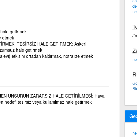
co
de
ne
Te
z hale getirmek
/ˈn
ze etmek
RMEK, TESİRSİZ HALE GETİRMEK: Askeri
Z
 lüzumsuz hale getirmek
(kalevi) etkisini ortadan kaldırmak, nötralize etmek
ne
R
Go
Bi
EN UNSURUN ZARARSIZ HALE GETİRİLMESİ: Hava
en hedefi tesirsiz veya kullanılmaz hale getirmek
Ge
ne