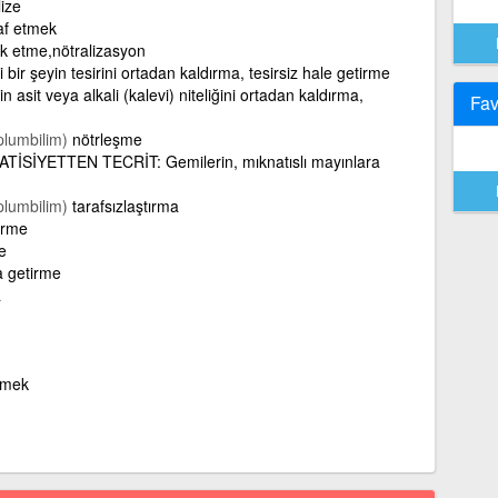
lize
af etmek
yok etme,nötralizasyon
bir şeyin tesirini ortadan kaldırma, tesirsiz hale getirme
in asit veya alkali (kalevi) niteliğini ortadan kaldırma,
Fav
plumbilim)
nötrleşme
TİSİYETTEN TECRİT: Gemilerin, mıknatıslı mayınlara
plumbilim)
tarafsızlaştırma
tirme
e
a getirme
a
irmek