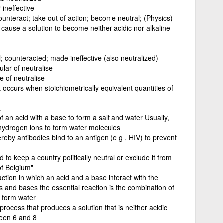
 ineffective
unteract; take out of action; become neutral; (Physics)
cause a solution to become neither acidic nor alkaline
; counteracted; made ineffective (also neutralized)
ular of neutralise
e of neutralise
t occurs when stoichiometrically equivalent quantities of
a
f an acid with a base to form a salt and water Usually,
 hydrogen ions to form water molecules
eby antibodies bind to an antigen (e g , HIV) to prevent
d to keep a country politically neutral or exclude it from
of Belgium"
ction in which an acid and a base interact with the
ds and bases the essential reaction is the combination of
o form water
rocess that produces a solution that is neither acidic
ween 6 and 8