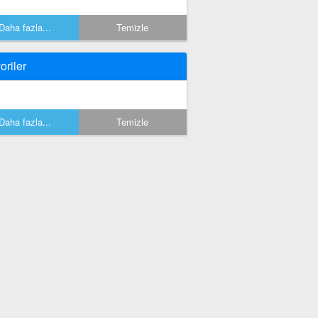
Daha fazla...
Temizle
oriler
Daha fazla...
Temizle