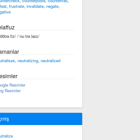
untercheck
,
counterpoise
,
countervail
,
feat
,
frustrate
,
invalidate
,
negate
,
gative
laffuz
o͞otrəˌlīz/ /ˈnuːtrəˌlaɪz/
amanlar
utralises
,
neutralizing
,
neutralized
esimler
ogle Resimler
ng Resimler
çmiş
utralize