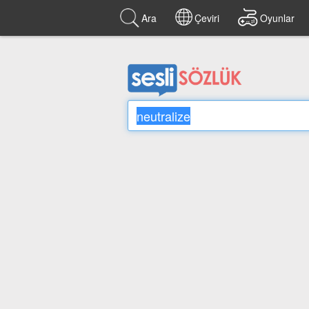
Ara
Çeviri
Oyunlar