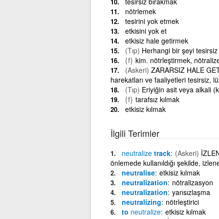
tesirsiz bırakmak
nötrlemek
tesirini yok etmek
etkisini yok et
etkisiz hale getirmek
(Tıp)
Herhangi bir şeyi tesirsi
{f}
kim. nötrleştirmek, nötrali
(Askeri)
ZARARSIZ HALE GETİ
harekatları ve faaliyetleri tesirsiz,
(Tıp)
Eriyiğin asit veya alkali 
{f}
tarafsız kılmak
etkisiz kılmak
İlgili Terimler
neutralize
track
(Askeri)
İZLEN
önlemede kullanıldığı şekilde, izlen
neutralise
etkisiz kılmak
neutralization
nötralizasyon
neutralization
yansızlaşma
neutralizing
nötrleştirici
to
neutralize
etkisiz kılmak