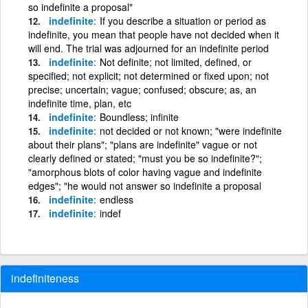
so indefinite a proposal"
indefinite
If you describe a situation or period as
indefinite, you mean that people have not decided when it
will end. The trial was adjourned for an indefinite period
indefinite
Not definite; not limited, defined, or
specified; not explicit; not determined or fixed upon; not
precise; uncertain; vague; confused; obscure; as, an
indefinite time, plan, etc
indefinite
Boundless; infinite
indefinite
not decided or not known; "were indefinite
about their plans"; "plans are indefinite" vague or not
clearly defined or stated; "must you be so indefinite?";
"amorphous blots of color having vague and indefinite
edges"; "he would not answer so indefinite a proposal
indefinite
endless
indefinite
indef
indefiniteness