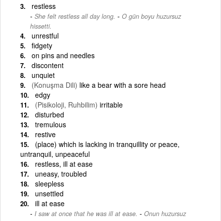
restless
-
She felt restless all day long.
O gün boyu huzursuz
hissetti.
unrestful
fidgety
on pins and needles
discontent
unquiet
(Konuşma Dili)
like a bear with a sore head
edgy
(Pisikoloji, Ruhbilim)
irritable
disturbed
tremulous
restive
(place) which is lacking in tranquillity or peace,
untranquil, unpeaceful
restless, ill at ease
uneasy, troubled
sleepless
unsettled
ill at ease
-
I saw at once that he was ill at ease.
Onun huzursuz