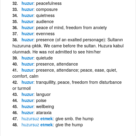
huzur
peacefulness
huzur
composure
huzur
quietness
huzur
audience
huzur
peace of mind, freedom from anxiety
huzur
evenness
huzur
presence (of an exalted personage): Sultanın
huzuruna çıktık. We came before the sultan. Huzura kabul
olunmadı. He was not admitted to see him/her
huzur
quietude
huzur
presence, attendance
huzur
presence, attendance; peace, ease, quiet,
comfort, calm
huzur
tranquillity, peace, freedom from disturbance
or turmoil
huzur
languor
huzur
poise
huzur
wellbeing
huzur
ataraxia
huzursuz
etmek
give smb. the hump
huzursuz
etmek
give the hump