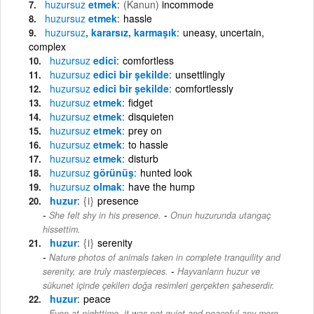
huzursuz
etmek
(Kanun)
incommode
huzursuz
etmek
hassle
huzursuz
, kararsız, karmaşık
uneasy, uncertain,
complex
huzursuz
edici
comfortless
huzursuz
edici bir şekilde
unsettlingly
huzursuz
edici bir şekilde
comfortlessly
huzursuz
etmek
fidget
huzursuz
etmek
disquieten
huzursuz
etmek
prey on
huzursuz
etmek
to hassle
huzursuz
etmek
disturb
huzursuz
görünüş
hunted look
huzursuz
olmak
have the hump
huzur
{i}
presence
-
She felt shy in his presence.
Onun huzurunda utangaç
hissettim.
huzur
{i}
serenity
Nature photos of animals taken in complete tranquility and
-
serenity, are truly masterpieces.
Hayvanların huzur ve
sükunet içinde çekilen doğa resimleri gerçekten şaheserdir.
huzur
peace
-
Even at nighttime, it was not quiet and peaceful any more.