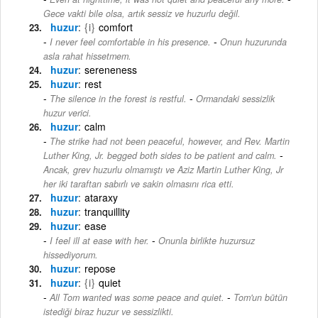
Gece vakti bile olsa, artık sessiz ve huzurlu değil.
huzur
{i}
comfort
-
I never feel comfortable in his presence.
Onun huzurunda
asla rahat hissetmem.
huzur
sereneness
huzur
rest
-
The silence in the forest is restful.
Ormandaki sessizlik
huzur verici.
huzur
calm
The strike had not been peaceful, however, and Rev. Martin
-
Luther King, Jr. begged both sides to be patient and calm.
Ancak, grev huzurlu olmamıştı ve Aziz Martin Luther King, Jr
her iki taraftan sabırlı ve sakin olmasını rica etti.
huzur
ataraxy
huzur
tranquillity
huzur
ease
-
I feel ill at ease with her.
Onunla birlikte huzursuz
hissediyorum.
huzur
repose
huzur
{i}
quiet
-
All Tom wanted was some peace and quiet.
Tom'un bütün
istediği biraz huzur ve sessizlikti.