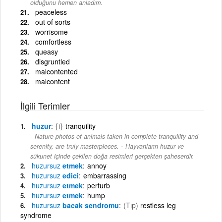
olduğunu hemen anladım.
peaceless
out of sorts
worrisome
comfortless
queasy
disgruntled
malcontented
malcontent
İlgili Terimler
huzur
{i}
tranquility
Nature photos of animals taken in complete tranquility and
-
serenity, are truly masterpieces.
Hayvanların huzur ve
sükunet içinde çekilen doğa resimleri gerçekten şaheserdir.
huzursuz
etmek
annoy
huzursuz
edici
embarrassing
huzursuz
etmek
perturb
huzursuz
etmek
hump
huzursuz
bacak sendromu
(Tıp)
restless leg
syndrome