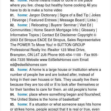
where you live. cheap but healthy home cooking All you
have to do is make a home video
home
Jargon Dictionary | Signs of a Bad Tip | Jokes
| Revenge | Featured Entrees | Message Board | Links |
home
| Relocating | Buyers' Seminar | Visit Ed |
Communities | Home Search Mortgage Info | Glossary |
Informative Topics | Contact Ed Disclaimer Copyright ©
2003 Ed Stropus E&OE Ed Stropus, Sales Representative
The POWER To Move You! ® SUTTON GROUP
Professional Realty Inc /Realtor 123 West Drive,
Brampton, ON L6T 2J6 Phone 905-454-1100 - Fax 905-
454-7335 Website www EdSellsHomes com Email
ed@edsellshomes com
home
A home is a large house or institution where a
number of people live and are looked after, instead of
living in their own houses or flats. They usually live there
because they are too old or ill to look after themselves or
for their families to care for them. an old people's home
home
place where something began and flourished;
"the United States is the home of basketball"
home
If a situation or what someone says hits home
or strikes home, people accept that it is real or true, even