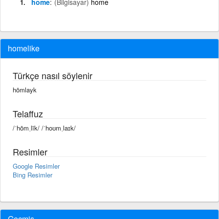
home
(Bilgisayar)
home
homelike
Türkçe nasıl söylenir
hōmlayk
Telaffuz
/ˈhōmˌlīk/ /ˈhoʊmˌlaɪk/
Resimler
Google Resimler
Bing Resimler
Geçmiş