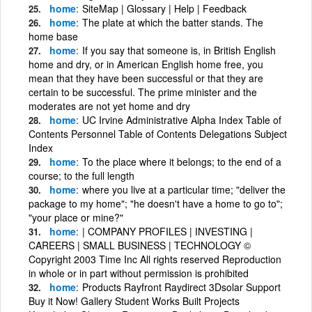
home
SiteMap | Glossary | Help | Feedback
home
The plate at which the batter stands. The
home base
home
If you say that someone is, in British English
home and dry, or in American English home free, you
mean that they have been successful or that they are
certain to be successful. The prime minister and the
moderates are not yet home and dry
home
UC Irvine Administrative Alpha Index Table of
Contents Personnel Table of Contents Delegations Subject
Index
home
To the place where it belongs; to the end of a
course; to the full length
home
where you live at a particular time; "deliver the
package to my home"; "he doesn't have a home to go to";
"your place or mine?"
home
| COMPANY PROFILES | INVESTING |
CAREERS | SMALL BUSINESS | TECHNOLOGY ©
Copyright 2003 Time Inc All rights reserved Reproduction
in whole or in part without permission is prohibited
home
Products Rayfront Raydirect 3Dsolar Support
Buy it Now! Gallery Student Works Built Projects