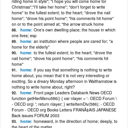
riding home in style"; "I hope you will come home for
Christmas";"I'll take her home"; "don't forget to write
home" to the fullest extent; to the heart; "drove the nail
home"; "drove his point home"; "his comments hit home"
on or to the point aimed at; "the arrow struck home
home
One's own dwelling place; the house in which
one lives; esp
home
an institution where people are cared for; "a
home for the elderly"
home
to the fullest extent; to the heart; "drove the
nail home"; "drove his point home"; "his comments hit
home"
home
If you say that something is nothing to write
home about, you mean that it is not very interesting or
exciting. So a dreary Monday afternoon in Walthamstow is
nothing to write home about, right?
home
Front page Leaders Databank News OECD
function getHierMenu586() { var nlayer = '- OECD Forum \
- OECD org\ '; return nlayer; } writeItemDiv(586); - OECD
Forum - OECD org Books Letters FRANÃ‡AIS JAPANESE
Back issues FORUM 2003
home
homeward, in the direction of home; deeply, to
the heart of the matter