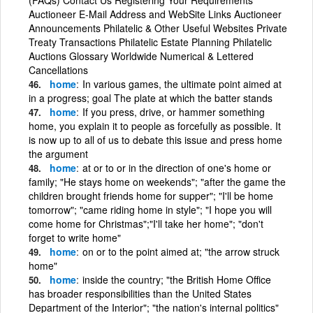
Auctioneer E-Mail Address and WebSite Links Auctioneer
Announcements Philatelic & Other Useful Websites Private
Treaty Transactions Philatelic Estate Planning Philatelic
Auctions Glossary Worldwide Numerical & Lettered
Cancellations
home
In various games, the ultimate point aimed at
in a progress; goal The plate at which the batter stands
home
If you press, drive, or hammer something
home, you explain it to people as forcefully as possible. It
is now up to all of us to debate this issue and press home
the argument
home
at or to or in the direction of one's home or
family; "He stays home on weekends"; "after the game the
children brought friends home for supper"; "I'll be home
tomorrow"; "came riding home in style"; "I hope you will
come home for Christmas";"I'll take her home"; "don't
forget to write home"
home
on or to the point aimed at; "the arrow struck
home"
home
inside the country; "the British Home Office
has broader responsibilities than the United States
Department of the Interior"; "the nation's internal politics"