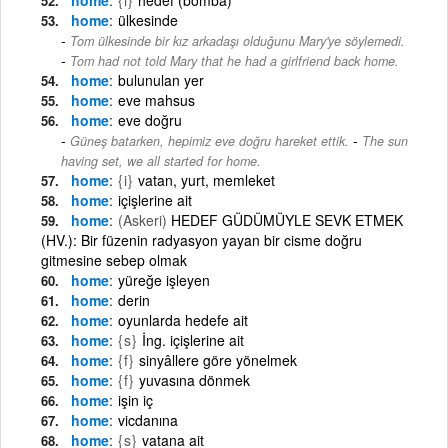
home
ülkesinde
Tom ülkesinde bir kız arkadaşı olduğunu Mary'ye söylemedi.
-
Tom had not told Mary that he had a girlfriend back home.
home
bulunulan yer
home
eve mahsus
home
eve doğru
-
Güneş batarken, hepimiz eve doğru hareket ettik.
The sun
having set, we all started for home.
home
{i}
vatan, yurt, memleket
home
içişlerine ait
home
(Askeri)
HEDEF GÜDÜMÜYLE SEVK ETMEK
(HV.): Bir füzenin radyasyon yayan bir cisme doğru
gitmesine sebep olmak
home
yüreğe işleyen
home
derin
home
oyunlarda hedefe ait
home
{s}
İng. içişlerine ait
home
{f}
sinyâllere göre yönelmek
home
{f}
yuvasına dönmek
home
işin iç
home
vicdanına
home
{s}
vatana ait