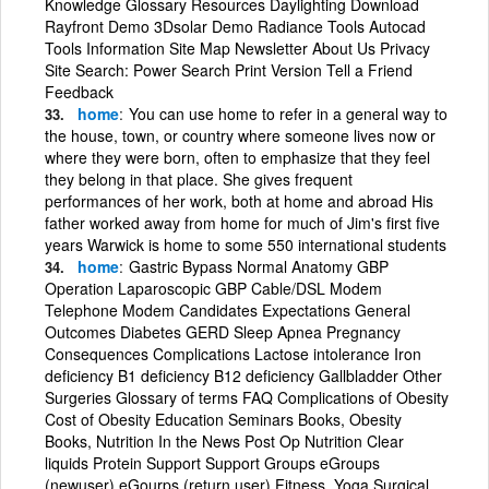
Knowledge Glossary Resources Daylighting Download
Rayfront Demo 3Dsolar Demo Radiance Tools Autocad
Tools Information Site Map Newsletter About Us Privacy
Site Search: Power Search Print Version Tell a Friend
Feedback
home
You can use home to refer in a general way to
the house, town, or country where someone lives now or
where they were born, often to emphasize that they feel
they belong in that place. She gives frequent
performances of her work, both at home and abroad His
father worked away from home for much of Jim's first five
years Warwick is home to some 550 international students
home
Gastric Bypass Normal Anatomy GBP
Operation Laparoscopic GBP Cable/DSL Modem
Telephone Modem Candidates Expectations General
Outcomes Diabetes GERD Sleep Apnea Pregnancy
Consequences Complications Lactose intolerance Iron
deficiency B1 deficiency B12 deficiency Gallbladder Other
Surgeries Glossary of terms FAQ Complications of Obesity
Cost of Obesity Education Seminars Books, Obesity
Books, Nutrition In the News Post Op Nutrition Clear
liquids Protein Support Support Groups eGroups
(newuser) eGourps (return user) Fitness, Yoga Surgical