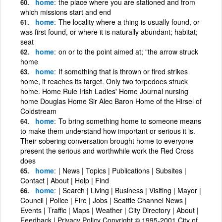
home
the place where you are stationed and from
which missions start and end
home
The locality where a thing is usually found, or
was first found, or where it is naturally abundant; habitat;
seat
home
on or to the point aimed at; "the arrow struck
home
home
If something that is thrown or fired strikes
home, it reaches its target. Only two torpedoes struck
home. Home Rule Irish Ladies' Home Journal nursing
home Douglas Home Sir Alec Baron Home of the Hirsel of
Coldstream
home
To bring something home to someone means
to make them understand how important or serious it is.
Their sobering conversation brought home to everyone
present the serious and worthwhile work the Red Cross
does
home
| News | Topics | Publications | Subsites |
Contact | About | Help | Find
home
| Search | Living | Business | Visiting | Mayor |
Council | Police | Fire | Jobs | Seattle Channel News |
Events | Traffic | Maps | Weather | City Directory | About |
Feedback | Privacy Policy Copyright © 1995-2001 City of