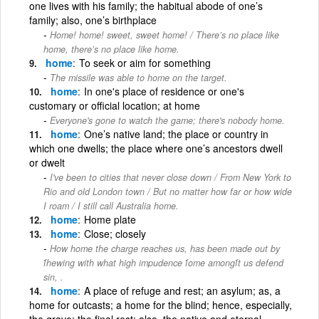
one lives with his family; the habitual abode of one’s
family; also, one’s birthplace
Home! home! sweet, sweet home! / There’s no place like
home, there’s no place like home.
home
To seek or aim for something
The missile was able to home on the target.
home
In one's place of residence or one's
customary or official location; at home
Everyone's gone to watch the game; there's nobody home.
home
One’s native land; the place or country in
which one dwells; the place where one’s ancestors dwell
or dwelt
I've been to cities that never close down / From New York to
Rio and old London town / But no matter how far or how wide
I roam / I still call Australia home.
home
Home plate
home
Close; closely
How home the charge reaches us, has been made out by
ẛhewing with what high impudence ẛome amongẛt us defend
sin, .
home
A place of refuge and rest; an asylum; as, a
home for outcasts; a home for the blind; hence, especially,
the grave; the final rest; also, the native and eternal