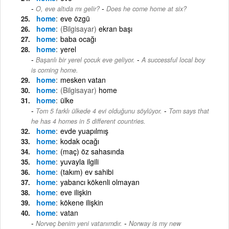
-
O, eve altıda mı gelir?
Does he come home at six?
home
eve özgü
home
(Bilgisayar)
ekran başı
home
baba ocağı
home
yerel
-
Başarılı bir yerel çocuk eve geliyor.
A successful local boy
is coming home.
home
mesken vatan
home
(Bilgisayar)
home
home
ülke
-
Tom 5 farklı ülkede 4 evi olduğunu söylüyor.
Tom says that
he has 4 homes in 5 different countries.
home
evde yuapılmış
home
kodak ocağı
home
(maç) öz sahasında
home
yuvayla ilgili
home
(takım) ev sahibi
home
yabancı kökenli olmayan
home
eve ilişkin
home
kökene ilişkin
home
vatan
-
Norveç benim yeni vatanımdır.
Norway is my new