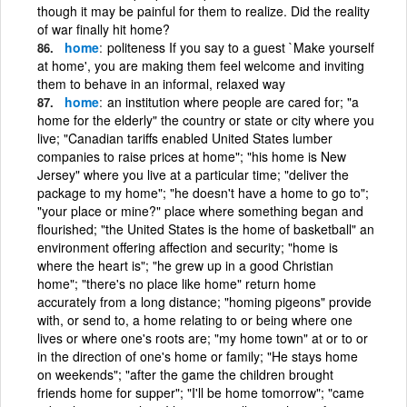
though it may be painful for them to realize. Did the reality
of war finally hit home?
home
politeness If you say to a guest `Make yourself
at home', you are making them feel welcome and inviting
them to behave in an informal, relaxed way
home
an institution where people are cared for; "a
home for the elderly" the country or state or city where you
live; "Canadian tariffs enabled United States lumber
companies to raise prices at home"; "his home is New
Jersey" where you live at a particular time; "deliver the
package to my home"; "he doesn't have a home to go to";
"your place or mine?" place where something began and
flourished; "the United States is the home of basketball" an
environment offering affection and security; "home is
where the heart is"; "he grew up in a good Christian
home"; "there's no place like home" return home
accurately from a long distance; "homing pigeons" provide
with, or send to, a home relating to or being where one
lives or where one's roots are; "my home town" at or to or
in the direction of one's home or family; "He stays home
on weekends"; "after the game the children brought
friends home for supper"; "I'll be home tomorrow"; "came