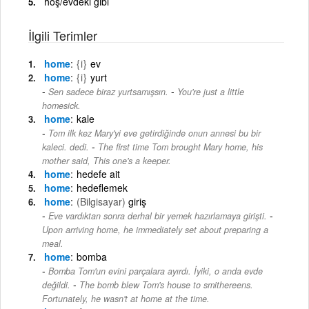
hoş/evdeki gibi
İlgili Terimler
home
{i}
ev
home
{i}
yurt
-
Sen sadece biraz yurtsamışsın.
You're just a little
homesick.
home
kale
Tom ilk kez Mary'yi eve getirdiğinde onun annesi bu bir
-
kaleci. dedi.
The first time Tom brought Mary home, his
mother said, This one's a keeper.
home
hedefe ait
home
hedeflemek
home
(Bilgisayar)
giriş
-
Eve vardıktan sonra derhal bir yemek hazırlamaya girişti.
Upon arriving home, he immediately set about preparing a
meal.
home
bomba
Bomba Tom'un evini parçalara ayırdı. İyiki, o anda evde
-
değildi.
The bomb blew Tom's house to smithereens.
Fortunately, he wasn't at home at the time.