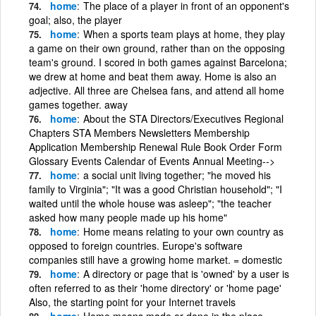
home
The place of a player in front of an opponent's
goal; also, the player
home
When a sports team plays at home, they play
a game on their own ground, rather than on the opposing
team's ground. I scored in both games against Barcelona;
we drew at home and beat them away. Home is also an
adjective. All three are Chelsea fans, and attend all home
games together. away
home
About the STA Directors/Executives Regional
Chapters STA Members Newsletters Membership
Application Membership Renewal Rule Book Order Form
Glossary Events Calendar of Events Annual Meeting-->
home
a social unit living together; "he moved his
family to Virginia"; "It was a good Christian household"; "I
waited until the whole house was asleep"; "the teacher
asked how many people made up his home"
home
Home means relating to your own country as
opposed to foreign countries. Europe's software
companies still have a growing home market. = domestic
home
A directory or page that is 'owned' by a user is
often referred to as their 'home directory' or 'home page'
Also, the starting point for your Internet travels
home
Home means made or done in the place