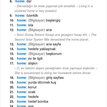
home
dar
-
Darmadağın bir evde yaşamak çok streslidir.
Living in a
cluttered home is very stressful.
home
özerklik
home
(Bilgisayar)
başlangıç
home
sıla
home
(Bilgisayar)
ana
-
İkinci Güneş Sistemi Savaşı ana gezegeni harap etti.
The
Second Solar System War devastated the home planet.
home
(Bilgisayar)
ana sayfa
home
hedefe yaklaşmak
home
(Bilgisayar)
başkonum
home
ev ile ilgili
home
alışkın
-
O, ev ödevini akşam yemeğinden önce yapmaya alışkındır.
She is accustomed to doing her homework before dinner.
home
(Bilgisayar)
giriş sayfası
home
yurda dönmek kuş
home
konut
home
ocak
home
hedefe
home
hedef bomba
home
eve