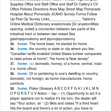
Supplies Office and Staff Office and Staff Dr Callery's CV
Office Policies Directions Area Map Street Map Pomerado
Hospital About Pomerado JCAHO Survey Forms Follow
Up Post Op Survey Links________________ Tabers's
Online Medical Dictionary anastomosis [Gr anastomMsis
opening, outlet] a connection between two parts of the
intestinal tract or between two vessel See
gastrojejunostomy and jejunojejunostomy
home
The home base; he started for home
home
the country or state or city where you live;
"Canadian tariffs enabled United States lumber companies
to raise prices at home"; "his home is New Jersey"
home
{s}
domestic, homey, of a home; central, main
(i.e. home office)
home
Of or pertaining to one's dwelling or country;
domestic; not foreign; as home manufactures; home
comforts
home
Poker Glossary A B C D E F G H I J K L M N
O P Q R S T U V Action -- top -- (1) Opportunity to act If a
player appears not to realize it's his turn, the dealer will
say "Your action, sir " (2) Bets and raises "If a third heart
hits the board and there's a lot of action, you have to