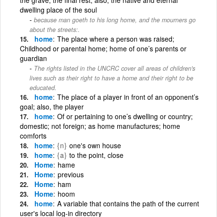
dwelling place of the soul
because man goeth to his long home, and the mourners go
about the streets:.
home
The place where a person was raised;
Childhood or parental home; home of one’s parents or
guardian
The rights listed in the UNCRC cover all areas of children's
lives such as their right to have a home and their right to be
educated.
home
The place of a player in front of an opponent’s
goal; also, the player
home
Of or pertaining to one’s dwelling or country;
domestic; not foreign; as home manufactures; home
comforts
home
{n}
one's own house
home
{a}
to the point, close
Home
hame
Home
previous
Home
ham
Home
hoom
home
A variable that contains the path of the current
user's local log-in directory