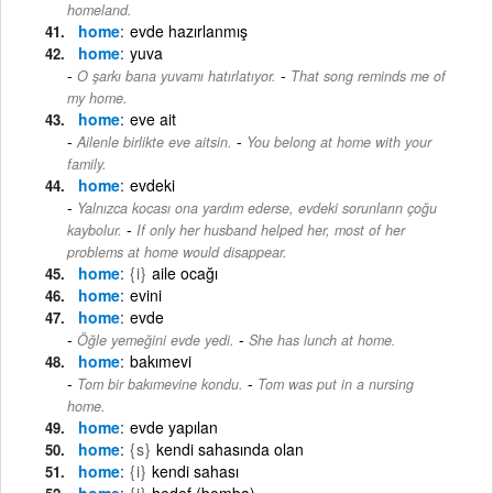
homeland.
home
evde hazırlanmış
home
yuva
-
O şarkı bana yuvamı hatırlatıyor.
That song reminds me of
my home.
home
eve ait
-
Ailenle birlikte eve aitsin.
You belong at home with your
family.
home
evdeki
Yalnızca kocası ona yardım ederse, evdeki sorunların çoğu
-
kaybolur.
If only her husband helped her, most of her
problems at home would disappear.
home
{i}
aile ocağı
home
evini
home
evde
-
Öğle yemeğini evde yedi.
She has lunch at home.
home
bakımevi
-
Tom bir bakımevine kondu.
Tom was put in a nursing
home.
home
evde yapılan
home
{s}
kendi sahasında olan
home
{i}
kendi sahası
home
{i}
hedef (bomba)