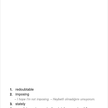
redoubtable
imposing
-
I hope I'm not imposing.
Heybetli olmadığımı umuyorum.
stately