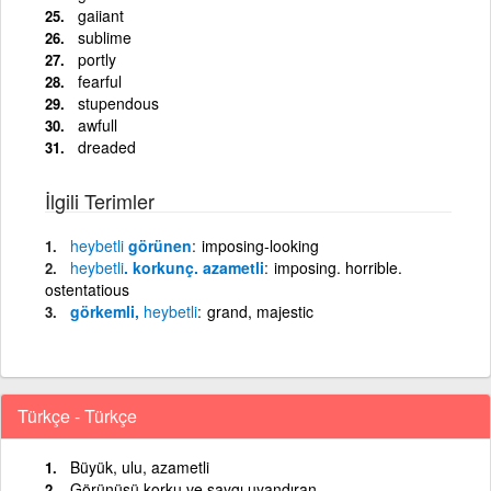
gaiiant
sublime
portly
fearful
stupendous
awfull
dreaded
İlgili Terimler
heybetli
görünen
imposing-looking
heybetli
. korkunç. azametli
imposing. horrible.
ostentatious
görkemli,
heybetli
grand, majestic
Türkçe - Türkçe
Büyük, ulu, azametli
Görünüşü korku ve saygı uyandıran