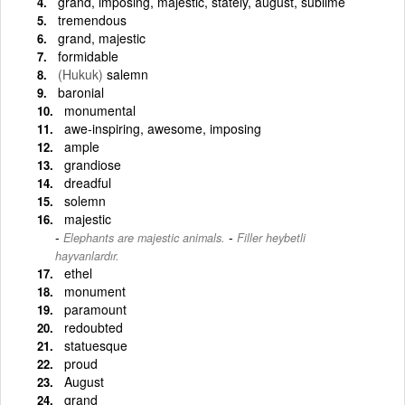
grand, imposing, majestic, stately, august, sublime
tremendous
grand, majestic
formidable
(Hukuk)
salemn
baronial
monumental
awe-inspiring, awesome, imposing
ample
grandiose
dreadful
solemn
majestic
-
Elephants are majestic animals.
Filler heybetli
hayvanlardır.
ethel
monument
paramount
redoubted
statuesque
proud
August
grand