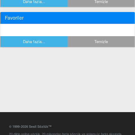
Daha fazla...
Temizle
Favoriler
Daha fazla...
Temizle
© 1999-2026 Sesli Sözlük™
20 dilde online sözlük. 20 milyondan fazla sözcük ve anlamı üç farklı aksanda