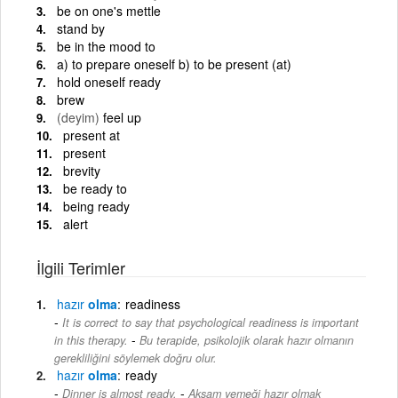
be on one's mettle
stand by
be in the mood to
a) to prepare oneself b) to be present (at)
hold oneself ready
brew
(deyim)
feel up
present at
present
brevity
be ready to
being ready
alert
İlgili Terimler
hazır
olma
readiness
It is correct to say that psychological readiness is important
-
in this therapy.
Bu terapide, psikolojik olarak hazır olmanın
gerekliliğini söylemek doğru olur.
hazır
olma
ready
-
Dinner is almost ready.
Akşam yemeği hazır olmak