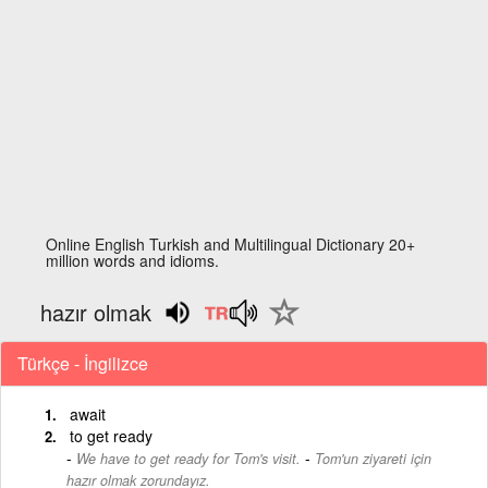
Online English Turkish and Multilingual Dictionary 20+
million words and idioms.
hazır olmak
Türkçe - İngilizce
await
to get ready
-
We have to get ready for Tom's visit.
Tom'un ziyareti için
hazır olmak zorundayız.