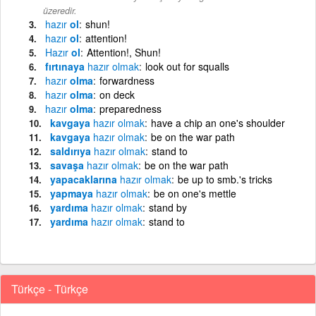
üzeredir.
hazır
ol
shun!
hazır
ol
attention!
Hazır
ol
Attention!, Shun!
fırtınaya
hazır
olmak
look out for squalls
hazır
olma
forwardness
hazır
olma
on deck
hazır
olma
preparedness
kavgaya
hazır
olmak
have a chip an one's shoulder
kavgaya
hazır
olmak
be on the war path
saldırıya
hazır
olmak
stand to
savaşa
hazır
olmak
be on the war path
yapacaklarına
hazır
olmak
be up to smb.'s tricks
yapmaya
hazır
olmak
be on one's mettle
yardıma
hazır
olmak
stand by
yardıma
hazır
olmak
stand to
Türkçe - Türkçe