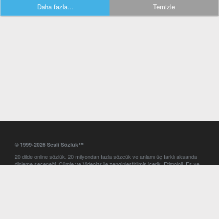
Daha fazla...
Temizle
© 1999-2026 Sesli Sözlük™
20 dilde online sözlük. 20 milyondan fazla sözcük ve anlamı üç farklı aksanda
dinleme seçeneği. Cümle ve Videolar ile zenginleştirilmiş içerik. Etimoloji, Eş ve
Zıt anlamlar, kelime okunuşları ve günün kelimesi. Yazım Türkçeleştirici ile hatalı
Türkçe metinleri düzeltme. iOS, Android ve Windows mobil platformlarda online
ve offline sözlük programları. Sesli Sözlük garantisinde Profesyonel çeviri
hizmetleri. İngilizce kelime haznenizi arttıracak kelime oyunları. Ayarlar
bölümünü kullarak çevirisini görmek istediğiniz sözlükleri seçme ve aynı
zamanda sözlüklerin gösterim sırasını ayarlama imkanı. Kelimelerin
seslendirilişini otomatik dinlemek için ayarlardan isteğiniz aksanı seçebilirsiniz.