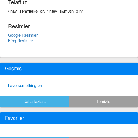
Telaffuz
/ˈhav ˈsəmᴛʜəɴɢ ˈôn/ /ˈhæv ˈsʌmθɪŋ ˈɔːn/
Resimler
Google Resimler
Bing Resimler
Geçmiş
have something on
Daha fazla...
Temizle
Favoriler