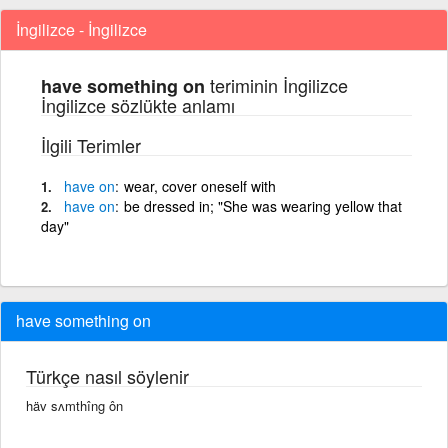
İngilizce - İngilizce
teriminin İngilizce
have something on
İngilizce sözlükte anlamı
İlgili Terimler
have
on
wear, cover oneself with
have
on
be dressed in; "She was wearing yellow that
day"
have something on
Türkçe nasıl söylenir
häv sʌmthîng ôn