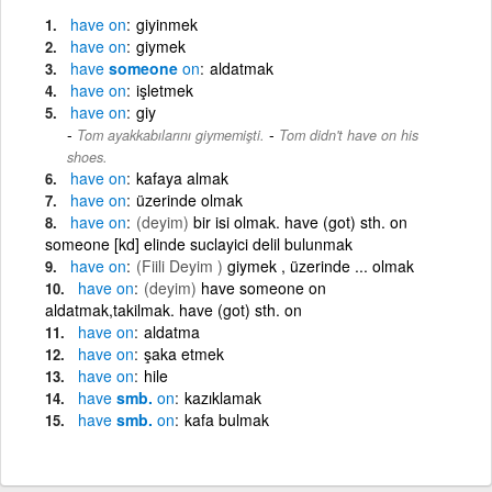
have
on
giyinmek
have
on
giymek
have
someone
on
aldatmak
have
on
işletmek
have
on
giy
-
Tom ayakkabılarını giymemişti.
Tom didn't have on his
shoes.
have
on
kafaya almak
have
on
üzerinde olmak
have
on
(deyim)
bir isi olmak. have (got) sth. on
someone [kd] elinde suclayici delil bulunmak
have
on
(Fiili Deyim )
giymek , üzerinde ... olmak
have
on
(deyim)
have someone on
aldatmak,takilmak. have (got) sth. on
have
on
aldatma
have
on
şaka etmek
have
on
hile
have
smb.
on
kazıklamak
have
smb.
on
kafa bulmak