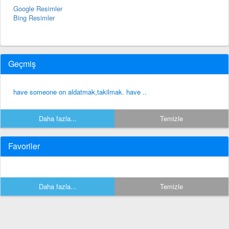
Google Resimler
Bing Resimler
Geçmiş
have someone on aldatmak,takilmak. have ..
Daha fazla...
Temizle
Favoriler
Daha fazla...
Temizle