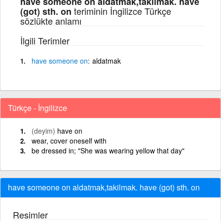
have someone on aldatmak,takilmak. have
teriminin İngilizce Türkçe
(got) sth. on
sözlükte anlamı
İlgili Terimler
have
someone
on
aldatmak
Türkçe - İngilizce
(deyim)
have on
wear, cover oneself with
be dressed in; "She was wearing yellow that day"
have someone on aldatmak,takilmak. have (got) sth. on
Resimler