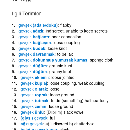
İlgili Terimler
gevşek
(adale/doku)
flabby
gevşek
ağızlı
indiscreet, unable to keep secrets
gevşek
bağlantı
poor connection
gevşek
bağlaşım
loose coupling
gevşek
budak
loose knot
gevşek
davranmak
to be lax
gevşek
dokunmuş yumuşak kumaş
sponge cloth
gevşek
düğüm
grannie knot
gevşek
düğüm
granny knot
gevşek
eklemli
loose jointed
gevşek
kuplaj
loose coupling, weak coupling
gevşek
olarak
loose
gevşek
toprak
loose ground
gevşek
tutmak
to do (something) halfheartedly
gevşek
zemin
loose ground
gevşek
ünlü
(Dilbilim)
slack vowel
(giysi)
gevşek
full
ağzı
gevşek
a) indiscreet b) chatterbox
halatın
gevşek
ucu
slack