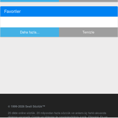
Favoriler
Daha fazla...
Temizle
© 1999-2026 Sesli Sözlük™
20 dilde online sözlük. 20 milyondan fazla sözcük ve anlamı üç farklı aksanda
dinleme seçeneği. Cümle ve Videolar ile zenginleştirilmiş içerik. Etimoloji, Eş ve