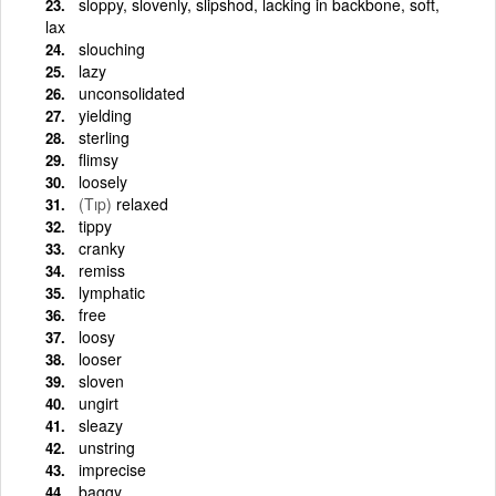
sloppy, slovenly, slipshod, lacking in backbone, soft,
lax
slouching
lazy
unconsolidated
yielding
sterling
flimsy
loosely
(Tıp)
relaxed
tippy
cranky
remiss
lymphatic
free
loosy
looser
sloven
ungirt
sleazy
unstring
imprecise
baggy