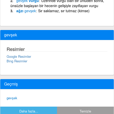
gevşek
vurgu
Üzerinde vurgu olan bir ünlüden sonra,
ünsüzle başlayan bir hecenin gelişiyle zayıflayan vurgu
ağzı
gevşek
Sır saklamaz, sır tutmaz (kimse)
gevşek
Resimler
Google Resimler
Bing Resimler
Geçmiş
gevşek
Daha fazla...
Temizle