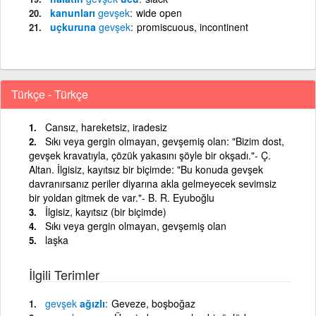
kanunları
gevşek
wide open
uçkuruna
gevşek
promiscuous, incontinent
Türkçe - Türkçe
Cansız, hareketsiz, iradesiz
Sıkı veya gergin olmayan, gevşemiş olan: "Bizim dost,
gevşek kravatıyla, çözük yakasını şöyle bir okşadı."- Ç.
Altan. İlgisiz, kayıtsız bir biçimde: "Bu konuda gevşek
davranırsanız periler diyarına akla gelmeyecek sevimsiz
bir yoldan gitmek de var."- B. R. Eyuboğlu
İlgisiz, kayıtsız (bir biçimde)
Sıkı veya gergin olmayan, gevşemiş olan
laşka
İlgili Terimler
gevşek
ağızlı
Geveze, boşboğaz