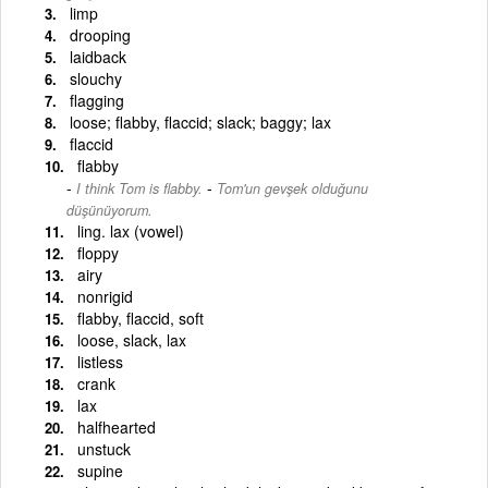
limp
drooping
laidback
slouchy
flagging
loose; flabby, flaccid; slack; baggy; lax
flaccid
flabby
-
I think Tom is flabby.
Tom'un gevşek olduğunu
düşünüyorum.
ling. lax (vowel)
floppy
airy
nonrigid
flabby, flaccid, soft
loose, slack, lax
listless
crank
lax
halfhearted
unstuck
supine