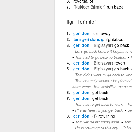
reversal of
(Nükleer Bilimler)
run back
İlgili Terimler
geri
dön
turn away
tam
geri
dönüş
rightabout
geri
dön
(Bilgisayar)
go back
Let's go back before it begins to r
-
Tom had to go back to Boston.
T
geri
dön
(Bilgisayar)
revert
geri
dön
(Bilgisayar)
go back t
Tom didn't want to go back to wh
Tom certainly wouldn't be pleased
karar verse, Tom kesinlikle memnun
geri
dön
got back
geri
dön
get back
-
Tom has to get back to work.
To
-
I'll stay here till you get back.
Se
geri
dön
{f}
returning
-
Tom will be returning soon.
Tom 
-
He is returning to this city.
O bu 