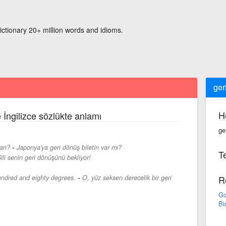
ictionary 20+ million words and idioms.
ger
H
 İngilizce sözlükte anlamı
ge
-
pan?
Japonya'ya geri dönüş biletin var mı?
Te
ili senin geri dönüşünü bekliyor!
-
ndred and eighty degrees.
O, yüz seksen derecelik bir geri
R
Go
Bi