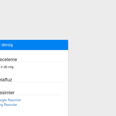
i dönüş
eceleme
·ri dö·nüş
laffuz
esimler
ogle Resimler
ng Resimler