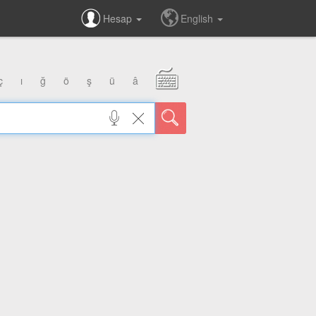
Hesap
English
ç
ı
ğ
ö
ş
ü
â