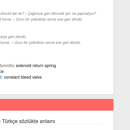
-
t should we do?
Çağımıza geri dönmek için ne yapmalıyız?
-
ed home.
Uzun bir yokluktan sonra eve geri döndü.
a'ya geri döndü.
-
d home.
Uzun bir yokluktan sonra eve geri döndü.
tomotiv)
solenoid return spring
ce
i
constant bleed valve
e Türkçe sözlükte anlamı