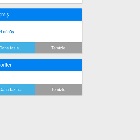
çmiş
ri dönüş
Daha fazla...
Temizle
oriler
Daha fazla...
Temizle