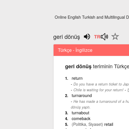
Online English Turkish and Multilingual D
geri dönüş
Türkçe - İngilizce
teriminin Türkçe
geri dönüş
return
Do you have a return ticket to Ja
-
Chile is waiting for your return!
Ş
turnaround
He has made a turnaround of a hu
dönüş yaptı.
turnabout
comeback
(Politika, Siyaset)
retail