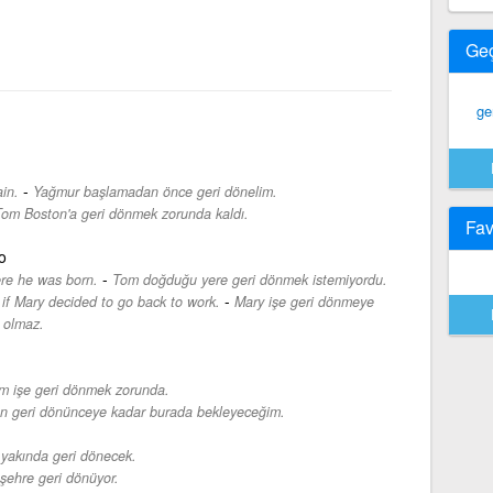
Ge
ge
-
ain.
Yağmur başlamadan önce geri dönelim.
om Boston'a geri dönmek zorunda kaldı.
Fav
o
-
ere he was born.
Tom doğduğu yere geri dönmek istemiyordu.
-
 if Mary decided to go back to work.
Mary işe geri dönmeye
 olmaz.
m işe geri dönmek zorunda.
n geri dönünceye kadar burada bekleyeceğim.
yakında geri dönecek.
şehre geri dönüyor.