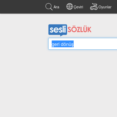
Ara
Çeviri
Oyunlar