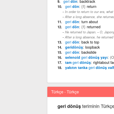
geri
dön
backtrack
geri
dön
{f}
return
In order to return to our era, wha
After a long absence, she return
geri
dön
turn about
geri
dön
{f}
returned
-
He returned to Japan.
O, Japony
After a long absence, he returne
geri
dön
back to top
geridönüş
loopback
geri
dön
backslide
selenoid
geri
dönüş yayı
(O
tam
geri
dönüş
rightabout fa
yakıtın tanka
geri
dönüş valf
Türkçe - Türkçe
teriminin Türkç
geri dönüş