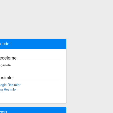
çende
eceleme
·çen·de
esimler
ogle Resimler
ng Resimler
çmiş