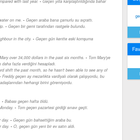
-
mpared with last year.
Geçen yılla karşılaştırıldığında bahar
ge
-
water on me.
Geçen araba bana çamurlu su sıçrattı.
-
ip.
Geçen bir gemi tarafından rastgele bulundu.
-
hbour in the city.
Geçen gün kentte eski komşuma
Fav
-
Mary over 34,000 dollars in the past six months.
Tom Mary'ye
 daha fazla verdiğini hesapladı.
rd shift the past month, so he hasn't been able to see any of
-
Freddy geçen ay mezarlıkta vardiyalı olarak çalışıyordu, bu
adaşlarından herhangi birini göremiyordu.
-
.
Babası geçen hafta öldü.
-
 Monday.
Tom geçen pazartesi girdiği sınavı geçti.
-
r day.
Geçen gün bahsettiğim araba bu.
-
 day.
O, geçen gün yeni bir ev satın aldı.