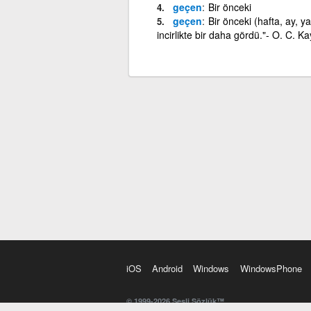
geçen
Bir önceki
geçen
Bir önceki (hafta, ay, ya
incirlikte bir daha gördü."- O. C. Kay
iOS
Android
Windows
WindowsPhone
© 1999-2026 Sesli Sözlük™