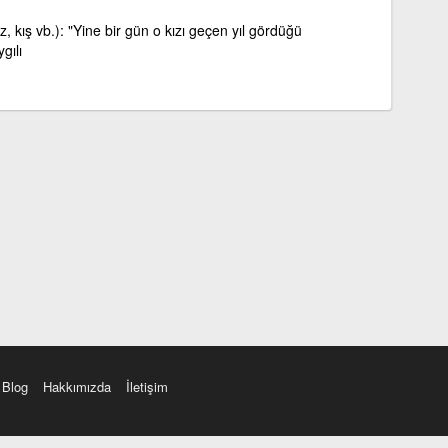
z, kış vb.): "Yine bir gün o kızı geçen yıl gördüğü
gılı
Blog
Hakkımızda
İletişim