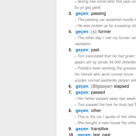
Spring has come later this year co
bu yıl geç geldi.
geçen
passing
The passing car splashed muddy 
He was picked up by a passing sh
geçen
{s}
former
The other day I met my former neig
rastladım.
geçen
past
Tom calculated that he had given 
geçen altı ay içinde 34,000 dolardan
Freddy's been working the graveya
his friends who work normal hours.
yüzden normal saatlerde çalışan ark
geçen
(Bilgisayar)
elapsed
geçen
passed
Her father passed away last week
Tom passed the test he took last
geçen
other
This is the car I spoke of the othe
She bought a new house the other
geçen
transitive
geçen
last, past