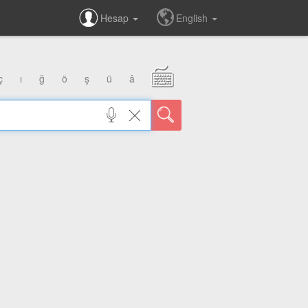
Hesap
English
ç
ı
ğ
ö
ş
ü
â