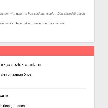
-
sistent with what he had said last week.
Dün söylediği geçen
-
evening?
Geçen akşam neden beni aramadın?
ürkçe sözlükte anlamı
 yakın bir zaman önce
ABIK
, birkaç gün önceki