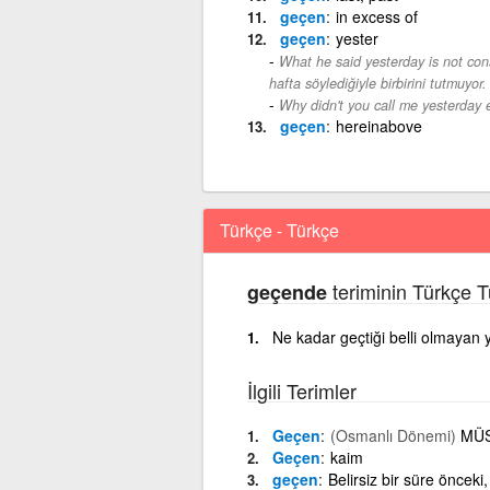
geçen
in excess of
geçen
yester
What he said yesterday is not con
hafta söylediğiyle birbirini tutmuyor.
Why didn't you call me yesterday 
geçen
hereinabove
Türkçe - Türkçe
teriminin Türkçe T
geçende
Ne kadar geçtiği belli olmayan
İlgili Terimler
Geçen
(Osmanlı Dönemi)
MÜS
Geçen
kaim
geçen
Belirsiz bir süre önceki