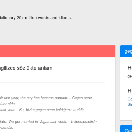
ictionary 20+ million words and idioms.
ge
H
ngilizce sözlükte anlamı
ge
R
-
t last year, the city has become popular.
Geçen sene
Go
üler oldu.
Bi
-
last year.
Bu, bizim geçen sene kaldığımız oteldir.
-
o late. We got married in Vegas last week.
Evlenmemelisin.
vlendik.
Ge