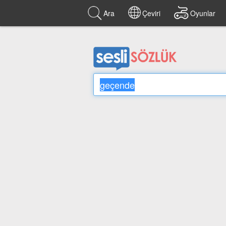
Ara
Çeviri
Oyunlar