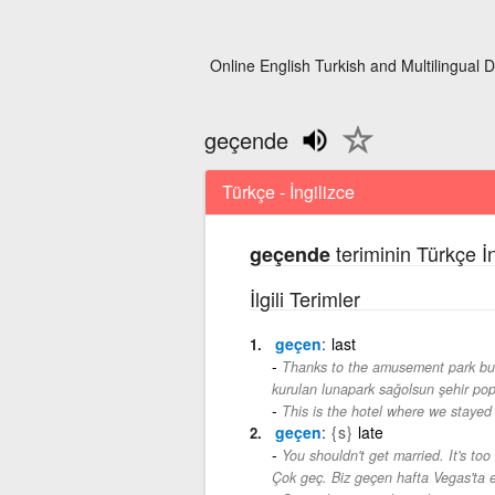
Online English Turkish and Multilingual D
geçende
Türkçe - İngilizce
teriminin Türkçe İ
geçende
İlgili Terimler
geçen
last
Thanks to the amusement park buil
kurulan lunapark sağolsun şehir pop
This is the hotel where we stayed 
geçen
{s}
late
You shouldn't get married. It's to
Çok geç. Biz geçen hafta Vegas'ta e