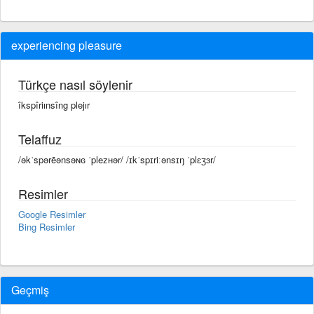
experiencing pleasure
Türkçe nasıl söylenir
îkspîriınsîng plejır
Telaffuz
/əkˈspərēənsəɴɢ ˈpleᴢʜər/ /ɪkˈspɪriːənsɪŋ ˈplɛʒɜr/
Resimler
Google Resimler
Bing Resimler
Geçmiş