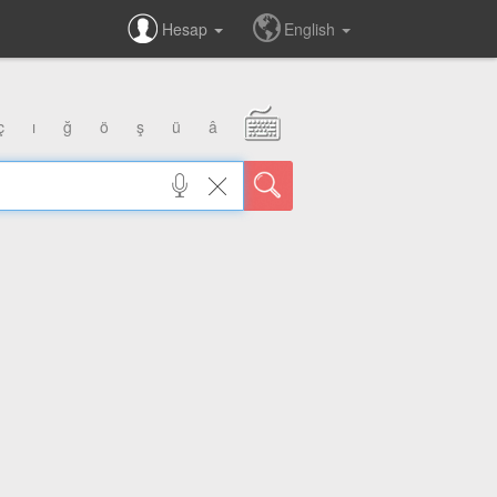
Hesap
English
ç
ı
ğ
ö
ş
ü
â