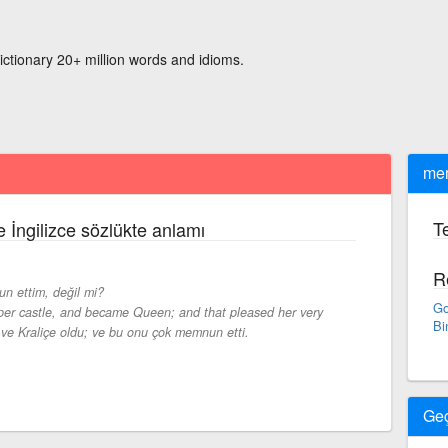
ictionary 20+ million words and idioms.
me
Te
 İngilizce sözlükte anlamı
R
n ettim, değil mi?
Go
per castle, and became Queen; and that pleased her very
Bi
ı ve Kraliçe oldu; ve bu onu çok memnun etti.
Ge