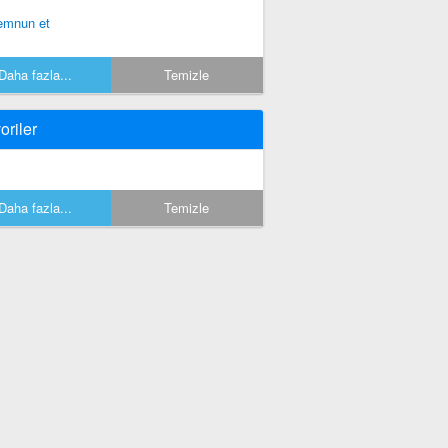
mnun et
Daha fazla...
Temizle
oriler
Daha fazla...
Temizle