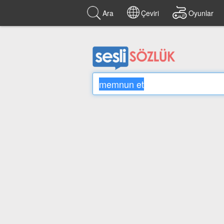
Ara
Çeviri
Oyunlar