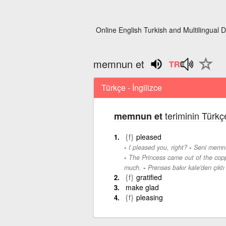
Online English Turkish and Multilingual D
memnun et
Türkçe - İngilizce
teriminin Türkçe
memnun et
{f}
pleased
-
I pleased you, right?
Seni memnu
The Princess came out of the cop
-
much.
Prenses bakır kale'den çıkt
{f}
gratified
make glad
{f}
pleasing