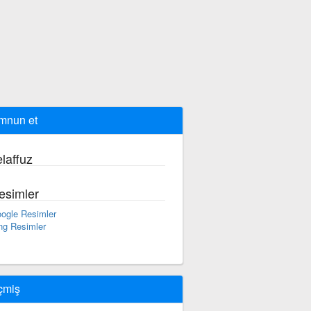
mnun et
laffuz
esimler
ogle Resimler
ng Resimler
çmiş