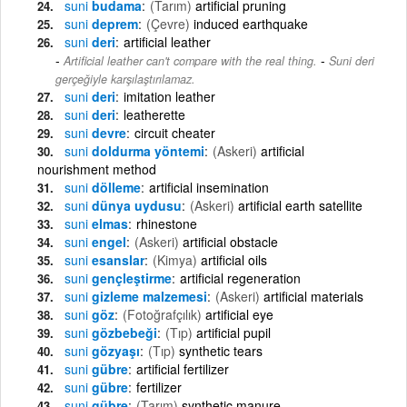
suni
budama
(Tarım)
artificial pruning
suni
deprem
(Çevre)
induced earthquake
suni
deri
artificial leather
-
Artificial leather can't compare with the real thing.
Suni deri
gerçeğiyle karşılaştırılamaz.
suni
deri
imitation leather
suni
deri
leatherette
suni
devre
circuit cheater
suni
doldurma yöntemi
(Askeri)
artificial
nourishment method
suni
dölleme
artificial insemination
suni
dünya uydusu
(Askeri)
artificial earth satellite
suni
elmas
rhinestone
suni
engel
(Askeri)
artificial obstacle
suni
esanslar
(Kimya)
artificial oils
suni
gençleştirme
artificial regeneration
suni
gizleme malzemesi
(Askeri)
artificial materials
suni
göz
(Fotoğrafçılık)
artificial eye
suni
gözbebeği
(Tıp)
artificial pupil
suni
gözyaşı
(Tıp)
synthetic tears
suni
gübre
artificial fertilizer
suni
gübre
fertilizer
suni
gübre
(Tarım)
synthetic manure