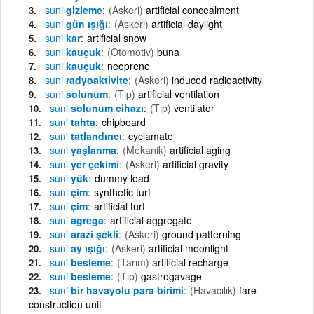
suni
gizleme
(Askeri)
artificial concealment
suni
gün ışığı
(Askeri)
artificial daylight
suni
kar
artificial snow
suni
kauçuk
(Otomotiv)
buna
suni
kauçuk
neoprene
suni
radyoaktivite
(Askeri)
induced radioactivity
suni
solunum
(Tıp)
artificial ventilation
suni
solunum cihazı
(Tıp)
ventilator
suni
tahta
chipboard
suni
tatlandırıcı
cyclamate
suni
yaşlanma
(Mekanik)
artificial aging
suni
yer çekimi
(Askeri)
artificial gravity
suni
yük
dummy load
suni
çim
synthetic turf
suni
çim
artificial turf
suni
agrega
artificial aggregate
suni
arazi şekli
(Askeri)
ground patterning
suni
ay ışığı
(Askeri)
artificial moonlight
suni
besleme
(Tarım)
artificial recharge
suni
besleme
(Tıp)
gastrogavage
suni
bir havayolu para birimi
(Havacılık)
fare
construction unit