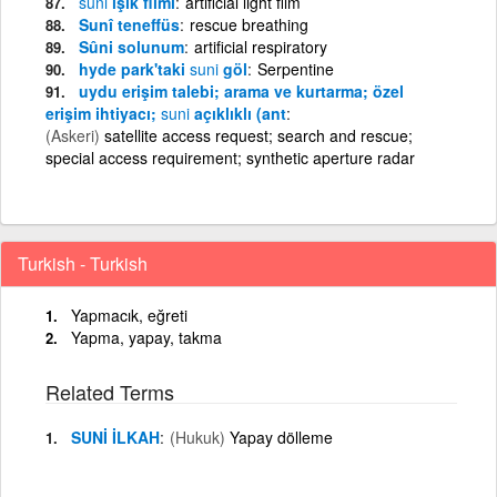
suni
ışık filmi
artificial light film
Sunî teneffüs
rescue breathing
Sûni solunum
artificial respiratory
hyde park'taki
suni
göl
Serpentine
uydu erişim talebi; arama ve kurtarma; özel
erişim ihtiyacı;
suni
açıklıklı (ant
(Askeri)
satellite access request; search and rescue;
special access requirement; synthetic aperture radar
Turkish - Turkish
Yapmacık, eğreti
Yapma, yapay, takma
Related Terms
SUNİ İLKAH
(Hukuk)
Yapay dölleme