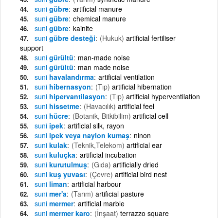
suni
gübre
artificial manure
suni
gübre
chemical manure
suni
gübre
kainite
suni
gübre desteği
(Hukuk)
artificial fertiliser
support
suni
gürültü
man-made noise
suni
gürültü
man made noise
suni
havalandırma
artificial ventilation
suni
hibernasyon
(Tıp)
artificial hibernation
suni
hipervantilasyon
(Tıp)
artificial hyperventilation
suni
hissetme
(Havacılık)
artificial feel
suni
hücre
(Botanik, Bitkibilim)
artificial cell
suni
ipek
artificial silk, rayon
suni
ipek veya naylon kumaş
ninon
suni
kulak
(Teknik,Telekom)
artificial ear
suni
kuluçka
artificial incubation
suni
kurutulmuş
(Gıda)
artificially dried
suni
kuş yuvası
(Çevre)
artificial bird nest
suni
liman
artificial harbour
suni
mer'a
(Tarım)
artificial pasture
suni
mermer
artificial marble
suni
mermer karo
(İnşaat)
terrazzo square