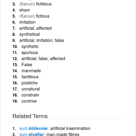
(Kanun)
fictitious
sham
(Kanun)
fictious
imitation
artificial, affected
synthetical
artificial; imitation; false
synthetic
spurious
artificial; false; affected
False
manmade
factitious
postiche
unnatural
constrain
contrive
Related Terms
suni
döllenme
artificial insemination
suni
elyaflar
man-made fibres