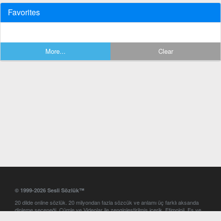
Favorites
More...
Clear
© 1999-2026 Sesli Sözlük™
20 dilde online sözlük. 20 milyondan fazla sözcük ve anlamı üç farklı aksanda
dinleme seçeneği. Cümle ve Videolar ile zenginleştirilmiş içerik. Etimoloji, Eş ve
Zıt anlamlar, kelime okunuşları ve günün kelimesi. Yazım Türkçeleştirici ile hatalı