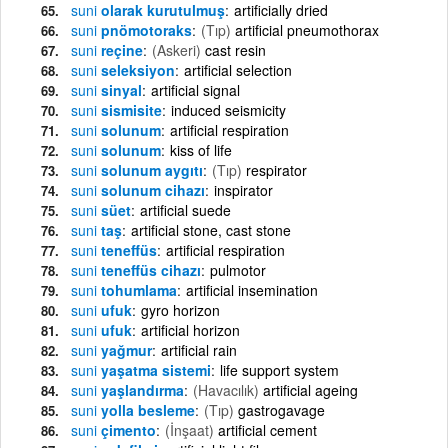
suni
olarak kurutulmuş
artificially dried
suni
pnömotoraks
(Tıp)
artificial pneumothorax
suni
reçine
(Askeri)
cast resin
suni
seleksiyon
artificial selection
suni
sinyal
artificial signal
suni
sismisite
induced seismicity
suni
solunum
artificial respiration
suni
solunum
kiss of life
suni
solunum aygıtı
(Tıp)
respirator
suni
solunum cihazı
inspirator
suni
süet
artificial suede
suni
taş
artificial stone, cast stone
suni
teneffüs
artificial respiration
suni
teneffüs cihazı
pulmotor
suni
tohumlama
artificial insemination
suni
ufuk
gyro horizon
suni
ufuk
artificial horizon
suni
yağmur
artificial rain
suni
yaşatma sistemi
life support system
suni
yaşlandırma
(Havacılık)
artificial ageing
suni
yolla besleme
(Tıp)
gastrogavage
suni
çimento
(İnşaat)
artificial cement