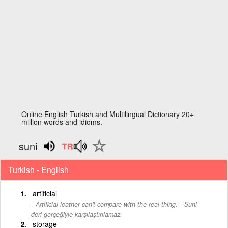
Online English Turkish and Multilingual Dictionary 20+
million words and idioms.
suni
Turkish - English
artificial
-
Artificial leather can't compare with the real thing.
Suni
deri gerçeğiyle karşılaştırılamaz.
storage