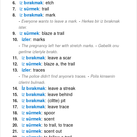
iz
bırakmak
etch
iz
sürmek
trail
iz
bırakmak
mark
-
Everyone wants to leave a mark.
Herkes bir iz bırakmak
ister.
iz
sürmek
blaze a trail
izler
marks
-
The pregnancy left her with stretch marks.
Gebelik onu
gerilme izleriyle bıraktı.
iz
bırakmak
leave a scar
iz
sürmek
blaze a, the trail
izler
traces
-
The police didn't find anyone's traces.
Polis kimsenin
izlerini bulmadı.
İz bırakmak
leave a streak
iz
bırakmak
leave behind
iz
bırakmak
(ciltte) pit
iz
bırakmak
leave trace
iz
sürmek
spoor
iz
sürmek
scent
iz
sürmek
to trail, to trace
iz
sürmek
scent out
iz
sürmek
to follow a trail