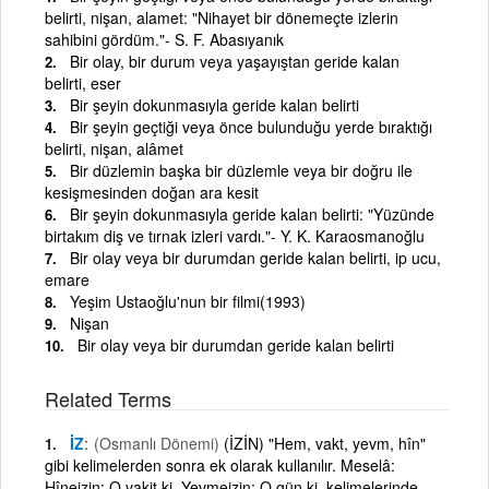
belirti, nişan, alamet: "Nihayet bir dönemeçte izlerin
sahibini gördüm."- S. F. Abasıyanık
Bir olay, bir durum veya yaşayıştan geride kalan
belirti, eser
Bir şeyin dokunmasıyla geride kalan belirti
Bir şeyin geçtiği veya önce bulunduğu yerde bıraktığı
belirti, nişan, alâmet
Bir düzlemin başka bir düzlemle veya bir doğru ile
kesişmesinden doğan ara kesit
Bir şeyin dokunmasıyla geride kalan belirti: "Yüzünde
birtakım diş ve tırnak izleri vardı."- Y. K. Karaosmanoğlu
Bir olay veya bir durumdan geride kalan belirti, ip ucu,
emare
Yeşim Ustaoğlu'nun bir filmi(1993)
Nişan
Bir olay veya bir durumdan geride kalan belirti
Related Terms
İZ
(Osmanlı Dönemi)
(İZİN) "Hem, vakt, yevm, hîn"
gibi kelimelerden sonra ek olarak kullanılır. Meselâ:
Hîneizin: O vakit ki. Yevmeizin: O gün ki, kelimelerinde