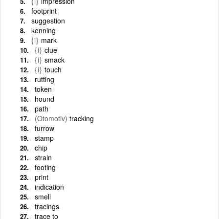
{i}
impression
footprint
suggestion
kenning
{i}
mark
{i}
clue
{i}
smack
{i}
touch
rutting
token
hound
path
(Otomotiv)
tracking
furrow
stamp
chip
strain
footing
print
indication
smell
tracings
trace to