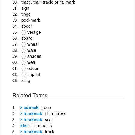
trace, trail, track; print, mark
sign
tinge
pockmark
spoor
{i}
vestige
spark
{i}
wheal
{i}
wale
{i}
shades
{i}
weal
{i}
odour
{i}
imprint
sling
Related Terms
iz
sürmek
trace
iz
bırakmak
{f}
impress
iz
bırakmak
scar
izler
{i}
remains
iz
bırakmak
track