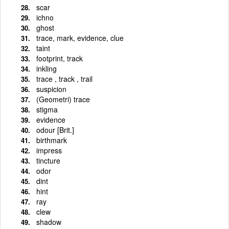
scar
ichno
ghost
trace, mark, evidence, clue
taint
footprint, track
inkling
trace , track , trail
suspicion
(Geometri) trace
stigma
evidence
odour [Brit.]
birthmark
impress
tincture
odor
dint
hint
ray
clew
shadow