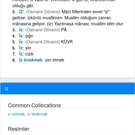
olduğu gibi
İZ
(Osmanlı Dönemi)
Mâzi fiillerinden evvel "iz"
gelirse: İzküntü muallimen: Muallim olduğum zaman
mânasına geliyor. (iz) Yazılmasa mânası, muallim idim olur
İz
(Osmanlı Dönemi)
PÂ
İz
çığır
İz
(Osmanlı Dönemi)
KÜVR
İz
yer
İz
cızık
İz bırakmak
yer etmek
iz
Common Collocations
iz sürmek
,
iz bırakmak
Resimler