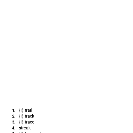
{i}
trail
{i}
track
{i}
trace
streak