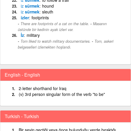
iz
sürmek
hound
iz
sürmek
sleuth
izler
footprints
-
There are footprints of a cat on the table.
Masanın
üstünde bir kedinin ayak izleri var.
İz
military
-
Tom liked to watch military documentaries.
Tom, askeri
belgeselleri izlemekten hoşlandı.
English - English
2-letter shorthand for Iraq
(v) 3rd person singular form of the verb "to be"
Turkish - Turkish
Bir şeyin geçtiği veya önce bulunduğu yerde bıraktığı