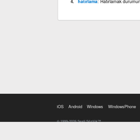
hatırlama
Hatırlamak durumu
iOS
Android
Windows
WindowsPhone
© 1999-2026 Sesli Sözlük™
20 dilde online sözlük. 20 milyondan fazla sözcük ve anl
kelimesi. Yazım Türkçeleştirici ile hatalı Türkçe metinl
İngilizce kelime haznenizi arttıracak kelime oyunları. 