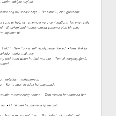
hatırlamadığını söyledi.
-
emembering my school days.
Bu albümü, okul günlerimi
a song to help us remember verb conjugations. No one really
 fiil çekimlerini hatırlamamıza yardımcı olan bir şarkı
kte söylemezdi.
-
 1987 in New York is still vividly remembered.
New York'ta
 şekilde hatırlanmaktadır.
-
y had been when he first met her.
Tom ilk karşılaştığında
tırladı.
om detayları hatırlayamadı.
-
e.
Ken o adamın adını hatırlayamadı.
-
 trouble remembering names.
Tom isimleri hatırlamada her
-
mes.
O, isimleri hatırlamada iyi değildir.
-
emembering my school days.
Bu albümü, okul günlerimi