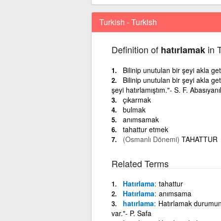
Turkish - Turkish
Definition of
in T
hatırlamak
Bilinip unutulan bir şeyi akla 
Bilinip unutulan bir şeyi akla
şeyi hatırlamıştım."- S. F. Abasıyanı
çıkarmak
bulmak
anımsamak
tahattur etmek
(Osmanlı Dönemi)
TAHATTUR
Related Terms
Hatırlama
tahattur
Hatırlama
anımsama
hatırlama
Hatırlamak durumuna
var."- P. Safa