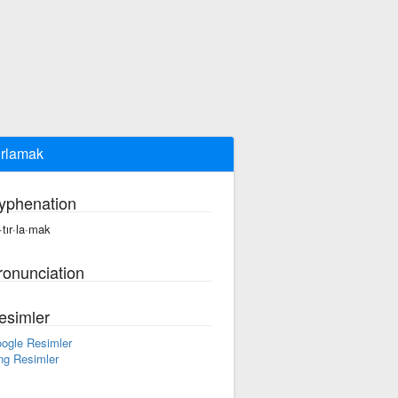
ırlamak
yphenation
·tır·la·mak
ronunciation
esimler
ogle Resimler
ng Resimler