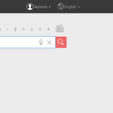
Account
English
ç
ı
ğ
ö
ş
ü
â