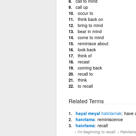
call to mind
call up
occur to
think back on
bring to mind
bear in mind
come to mind
reminisce about
look back
think of
recast
coming back
recall to
think
to recall
Related Terms
hayal meyal
hatırlamak
have a
hatırlama
reminiscence
hatırlama
recall
-
I'm beginning to recall.
Hatırlam