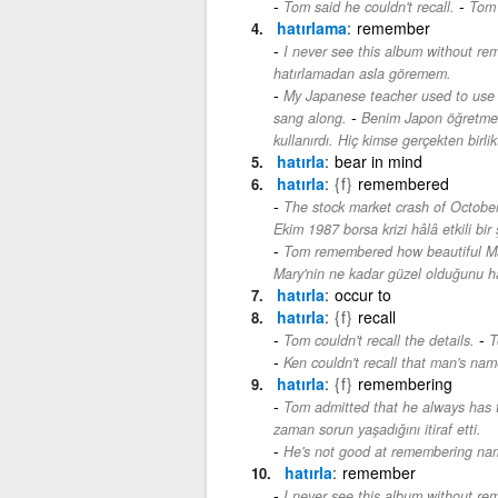
-
Tom said he couldn't recall.
Tom 
hatırlama
remember
I never see this album without r
hatırlamadan asla göremem.
My Japanese teacher used to use 
-
sang along.
Benim Japon öğretmenim
kullanırdı. Hiç kimse gerçekten birli
hatırla
bear in mind
hatırla
{f}
remembered
The stock market crash of October
Ekim 1987 borsa krizi hâlâ etkili bir
Tom remembered how beautiful Mar
Mary'nin ne kadar güzel olduğunu ha
hatırla
occur to
hatırla
{f}
recall
-
Tom couldn't recall the details.
T
Ken couldn't recall that man's nam
hatırla
{f}
remembering
Tom admitted that he always has
zaman sorun yaşadığını itiraf etti.
He's not good at remembering na
hatırla
remember
I never see this album without r