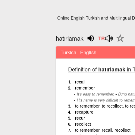
Online English Turkish and Multilingual D
hatırlamak
Turkish - English
Definition of
in T
hatırlamak
recall
remember
-
It's easy to remember.
Bunu hatı
His name is very difficult to remem
to remember, to recollect, to reca
recapture
recur
recollect
to remember, recall, recollect