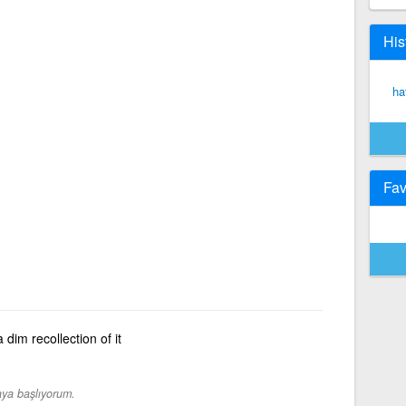
His
ha
Fav
 dim recollection of it
aya başlıyorum.