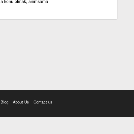
na konu olmak, anımsama
Blog
About Us
Contact us
amı üç farklı aksanda dinleme seçeneği. Cümle ve Videolar ile zenginleştirilmiş içerik. Etimolo
eri düzeltme. iOS, Android ve Windows mobil platformlarda online ve offline sözlük programları. 
Ayarlar bölümünü kullarak çevirisini görmek istediğiniz sözlükleri seçme ve aynı zamanda sözlük