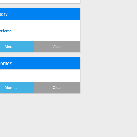
tory
tırlamak
More...
Clear
orites
More...
Clear