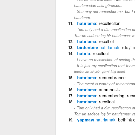
hatırlamadan asla göremem.
She may not remember me, but I 
hatırlarım.
hatırlama
recollection
Tom only had a dim recollection of
Tom'un sadece loş bir hatırlaması va
hatırlama
recall of
birdenbire
hatırlamak
(deyim
hatırla
recollect
I have no recollection of seeing t
It is just my recollection that the
kadarıyla köyde yirmi kişi kaldı.
hatırlama
remembrance
The event is worthy of remembran
hatırlama
anamnesis
hatırlama
remembering, recall
hatırlama
recollect
Tom only had a dim recollection of
Tom'un sadece loş bir hatırlaması va
yapmayı
hatırlamak
bethink 