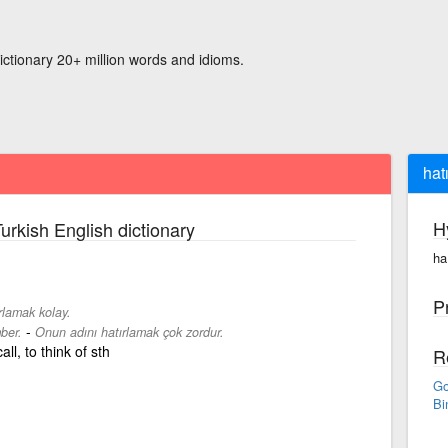
ictionary 20+ million words and idioms.
hat
H
urkish English dictionary
ha
P
rlamak kolay.
-
ber.
Onun adını hatırlamak çok zordur.
ll, to think of sth
R
Go
Bi