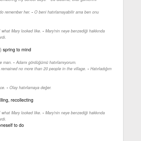
-
do remember her.
O beni hatırlamayabilir ama ben onu
-
 what Mary looked like.
Mary'nin neye benzediği hakkında
rdı.
)
spring to mind
-
he man.
Adamı gördüğümü hatırlamıyorum.
-
re remained no more than 20 people in the village.
Hatırladığım
-
ce.
Olay hatırlamaya değer.
ing, recollecting
-
 what Mary looked like.
Mary'nin neye benzediği hakkında
rdı.
oneself to do