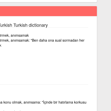
urkish Turkish dictionary
getirmek, anımsamak
 getirmek, anımsamak: "Ben daha ona sual sormadan her
k
 konu olmak, anımsama: "İçinde bir hatırlama korkusu