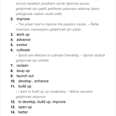
zorunlu karakteri çocukların içinde öğrenme arzusu
geliştirmek için çeşitli şekillerde çalışmaya adanmış işlerin
çokluğunda nadiren analiz edilir.
improve
-
The priest tried to improve the people's morals.
Rahip
insanların maneviyatını geliştirmek için çalıştı.
work up
advance
evolve
cultivate
-
Sports are effective to cultivate friendship.
Sporlar dostluk
geliştirmek için etkilidir.
reclaim
soup up
launch out
develop , enhance
build up
-
I want to build up my vocabulary.
Kelime haznemi
geliştirmek istiyorum.
to develop, build up, improve
open up
better