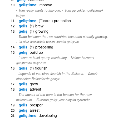
geliştirme
improve
-
Tom really wants to improve.
Tom gerçekten geliştirmek
istiyor.
geliştirme
(Ticaret)
promotion
geliş
{f}
brew
geliş
{f}
growing
Trade between the two countries has been steadily growing.
-
İki ülke arasındaki ticaret sürekli gelişiyor.
geliş
{f}
prospering
geliş
build up
-
I want to build up my vocabulary.
Kelime haznemi
geliştirmek istiyorum.
geliş
{f}
flourish
-
Legends of vampires flourish in the Balkans.
Vampir
efsaneleri Balkanlar'da gelişir.
geliş
grew
geliş
advent
The advent of the euro is the beacon for the new
-
millennium.
Euronun gelişi yeni binyılın işaretidir.
geliş
prosper
geliş
arrest
geliştirme
developing