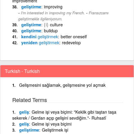
improvement
geliştirme
improving
-
I'm interested in improving my French.
Fransızcamı
geliştirmekle ilgileniyorum.
geliştirme
{i}
culture
geliştirme
buildup
kendini
geliştirmek
better oneself
yeniden
geliştirmek
redevelop
Turkish - Turkish
Gelişmesini sağlamak, gelişmesine yol açmak
Related Terms
geliş
Gelme işi veya biçimi: "Keklik gibi taştan taşa
sekerek / Gerdan açıp gelişini sevdiğim."- Ruhsatî
geliş
Gelme işi veya biçimi
geliştirme
Geliştirmek işi