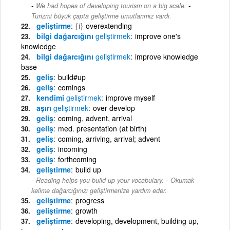
-
We had hopes of developing tourism on a big scale.
Turizmi büyük çapta geliştirme umutlarımız vardı.
geliştirme
{i}
overextending
bilgi dağarcığını
geliştirmek
improve one's
knowledge
bilgi dağarcığını
geliştirmek
improve knowledge
base
geliş
build#up
geliş
comings
kendimi
geliştirmek
improve myself
aşırı
geliştirmek
over develop
geliş
coming, advent, arrival
geliş
med. presentation (at birth)
geliş
coming, arriving, arrival; advent
geliş
incoming
geliş
forthcoming
geliştirme
build up
-
Reading helps you build up your vocabulary.
Okumak
kelime dağarcığınızı geliştirmenize yardım eder.
geliştirme
progress
geliştirme
growth
geliştirme
developing, development, building up,