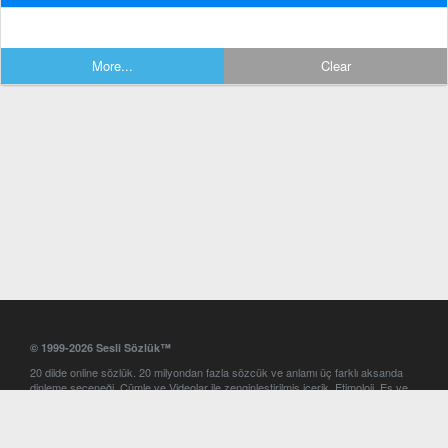
More...
Clear
© 1999-2026 Sesli Sözlük™
20 dilde online sözlük. 20 milyondan fazla sözcük ve anlamı üç farklı aksanda
dinleme seçeneği. Cümle ve Videolar ile zenginleştirilmiş içerik. Etimoloji, Eş ve
Zıt anlamlar, kelime okunuşları ve günün kelimesi. Yazım Türkçeleştirici ile hatalı
Türkçe metinleri düzeltme. iOS, Android ve Windows mobil platformlarda online
ve offline sözlük programları. Sesli Sözlük garantisinde Profesyonel çeviri
hizmetleri. İngilizce kelime haznenizi arttıracak kelime oyunları. Ayarlar