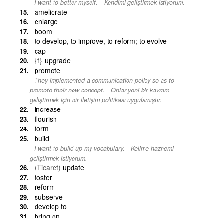
-
I want to better myself.
Kendimi geliştirmek istiyorum.
ameliorate
enlarge
boom
to develop, to improve, to reform; to evolve
cap
{f}
upgrade
promote
They implemented a communication policy so as to
-
promote their new concept.
Onlar yeni bir kavram
geliştirmek için bir iletişim politikası uygulamıştır.
increase
flourish
form
build
-
I want to build up my vocabulary.
Kelime haznemi
geliştirmek istiyorum.
(Ticaret)
update
foster
reform
subserve
develop to
bring on