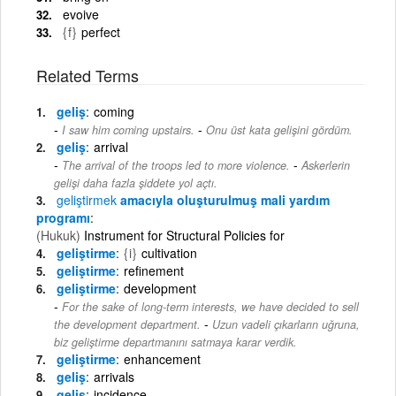
evoive
{f}
perfect
Related Terms
geliş
coming
-
I saw him coming upstairs.
Onu üst kata gelişini gördüm.
geliş
arrival
-
The arrival of the troops led to more violence.
Askerlerin
gelişi daha fazla şiddete yol açtı.
geliştirmek
amacıyla oluşturulmuş mali yardım
programı
(Hukuk)
Instrument for Structural Policies for
geliştirme
{i}
cultivation
geliştirme
refinement
geliştirme
development
For the sake of long-term interests, we have decided to sell
-
the development department.
Uzun vadeli çıkarların uğruna,
biz geliştirme departmanını satmaya karar verdik.
geliştirme
enhancement
geliş
arrivals
geliş
incidence