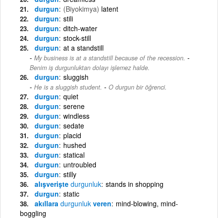
durgun
(Biyokimya)
latent
durgun
stili
durgun
ditch-water
durgun
stock-still
durgun
at a standstill
-
My business is at a standstill because of the recession.
Benim iş durgunluktan dolayı işlemez halde.
durgun
sluggish
-
He is a sluggish student.
O durgun bir öğrenci.
durgun
quiet
durgun
serene
durgun
windless
durgun
sedate
durgun
placid
durgun
hushed
durgun
statical
durgun
untroubled
durgun
stilly
alışverişte
durgunluk
stands in shopping
durgun
static
akıllara
durgunluk
veren
mind-blowing, mind-
boggling