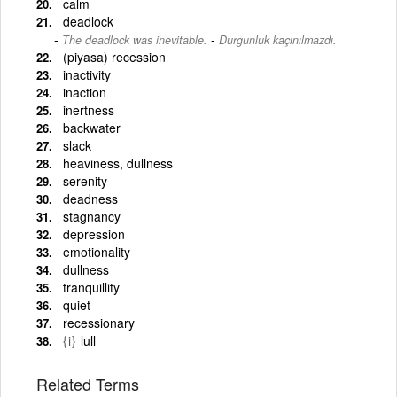
calm
deadlock
-
The deadlock was inevitable.
Durgunluk kaçınılmazdı.
(piyasa) recession
inactivity
inaction
inertness
backwater
slack
heaviness, dullness
serenity
deadness
stagnancy
depression
emotionality
dullness
tranquillity
quiet
recessionary
{i}
lull
Related Terms