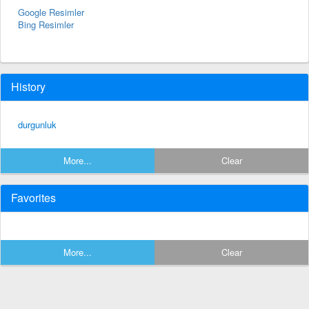
Google Resimler
Bing Resimler
History
durgunluk
More...
Clear
Favorites
More...
Clear