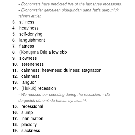
Economists have predicted five of the last three recessions.
-
Ekonomistler gerçekten olduğundan daha fazla durgunluk
tahmin ettiler.
stillness
heaviness
self-denying
languishment
flatness
(Konuşma Dili)
a low ebb
slowness
sereneness
calmness; heaviness; dullness; stagnation
calmness
languor
(Hukuk)
recession
-
We reduced our spending during the recession.
Biz
durgunluk döneminde harcamayı azalttık.
recessional
slump
inanimation
placidity
slackness