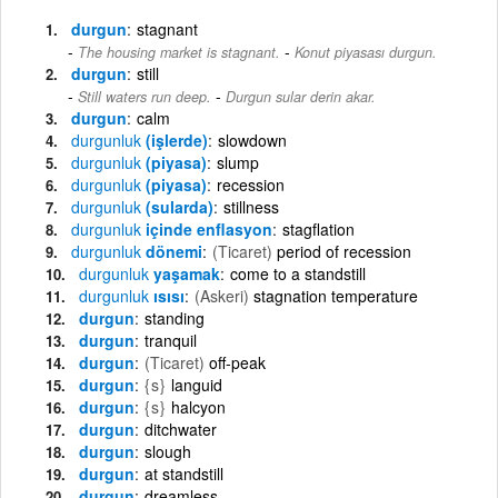
durgun
stagnant
-
The housing market is stagnant.
Konut piyasası durgun.
durgun
still
-
Still waters run deep.
Durgun sular derin akar.
durgun
calm
durgunluk
(işlerde)
slowdown
durgunluk
(piyasa)
slump
durgunluk
(piyasa)
recession
durgunluk
(sularda)
stillness
durgunluk
içinde enflasyon
stagflation
durgunluk
dönemi
(Ticaret)
period of recession
durgunluk
yaşamak
come to a standstill
durgunluk
ısısı
(Askeri)
stagnation temperature
durgun
standing
durgun
tranquil
durgun
(Ticaret)
off-peak
durgun
{s}
languid
durgun
{s}
halcyon
durgun
ditchwater
durgun
slough
durgun
at standstill
durgun
dreamless