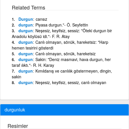
Related Terms
Durgun
cansız
durgun
Piyasa durgun."- Ö. Seyfettin
durgun
Neşesiz, keyifsiz, sessiz: "Öteki durgun bir
Anadolu köylüsü idi."- F. R. Atay
durgun
Canlı olmayan, sönük, hareketsiz: "Harp
hemen tesirini gösterdi
durgun
Canlı olmayan, sönük, hareketsiz
durgun
Sakin: "Deniz masmavi, hava durgun, her
taraf ılıktı."- R. H. Karay
durgun
Kımıldanış ve canlılık göstermeyen, dingin,
sakin
durgun
Neşesiz, keyifsiz, sessiz, canlı olmayan
durgunluk
Resimler