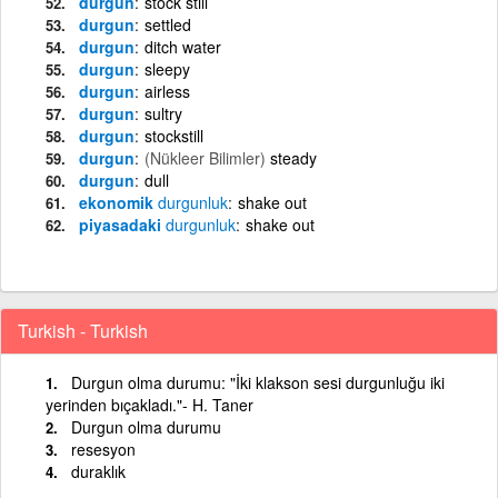
durgun
stock still
durgun
settled
durgun
ditch water
durgun
sleepy
durgun
airless
durgun
sultry
durgun
stockstill
durgun
(Nükleer Bilimler)
steady
durgun
dull
ekonomik
durgunluk
shake out
piyasadaki
durgunluk
shake out
Turkish - Turkish
Durgun olma durumu: "İki klakson sesi durgunluğu iki
yerinden bıçakladı."- H. Taner
Durgun olma durumu
resesyon
duraklık