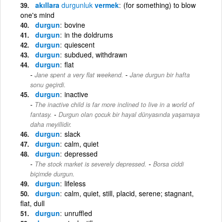
akıllara
durgunluk
vermek
(for something) to blow
one's mind
durgun
bovine
durgun
in the doldrums
durgun
quiescent
durgun
subdued, withdrawn
durgun
flat
-
Jane spent a very flat weekend.
Jane durgun bir hafta
sonu geçirdi.
durgun
inactive
The inactive child is far more inclined to live in a world of
-
fantasy.
Durgun olan çocuk bir hayal dünyasında yaşamaya
daha meyillidir.
durgun
slack
durgun
calm, quiet
durgun
depressed
-
The stock market is severely depressed.
Borsa ciddi
biçimde durgun.
durgun
lifeless
durgun
calm, quiet, still, placid, serene; stagnant,
flat, dull
durgun
unruffled