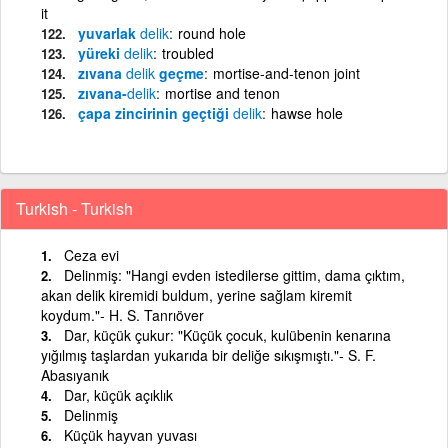
it
yuvarlak
delik
round hole
yüreki
delik
troubled
zıvana
delik
geçme
mortise-and-tenon joint
zıvana-
delik
mortise and tenon
çapa zincirinin geçtiği
delik
hawse hole
Turkish - Turkish
Ceza evi
Delinmiş: "Hangi evden istedilerse gittim, dama çıktım,
akan delik kiremidi buldum, yerine sağlam kiremit
koydum."- H. S. Tanrıöver
Dar, küçük çukur: "Küçük çocuk, kulübenin kenarına
yığılmış taşlardan yukarıda bir deliğe sıkışmıştı."- S. F.
Abasıyanık
Dar, küçük açıklık
Delinmiş
Küçük hayvan yuvası