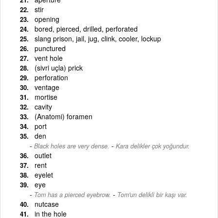
stir
opening
bored, pierced, drilled, perforated
slang prison, jail, jug, clink, cooler, lockup
punctured
vent hole
(sivri uçla) prick
perforation
ventage
mortise
cavity
(Anatomi) foramen
port
den
-
Black holes are very dense.
Kara delikler çok yoğundur.
outlet
rent
eyelet
eye
-
Tom has a pierced eyebrow.
Tom'un delikli bir kaşı var.
nutcase
in the hole