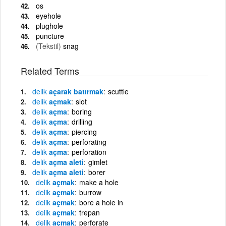
os
eyehole
plughole
puncture
(Tekstil)
snag
Related Terms
delik
açarak batırmak
scuttle
delik
açmak
slot
delik
açma
boring
delik
açma
drilling
delik
açma
piercing
delik
açma
perforating
delik
açma
perforation
delik
açma aleti
gimlet
delik
açma aleti
borer
delik
açmak
make a hole
delik
açmak
burrow
delik
açmak
bore a hole in
delik
açmak
trepan
delik
açmak
perforate