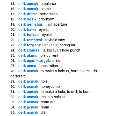
delik
açmak
empierce
delik
açmak
pierce
delik
delme
perforation
delik
deşik
cribriform
delik
genişliği
(Tıp)
aperture
delik
halka
eyelet
delik
halkası
eyelet
delik
testeresi
keyhole saw
delik
tezgahı
(Mekanik)
boring mill
delik
zımbası
(Bilgisayar)
hole punch
delik
akımı
hole current
delik
açan kurtçuk
miner
delik
açma
fenestration
delik
açmak
to make a hole in, bore, pierce, drill,
perforate
delik
açmak
hole
delik
açmak
honeycomb
delik
açmak
to make a hole, to drill, to bore
delik
açmak
make a hole in
delik
açmak
ream out
delik
açmak
ream
delik
açmak
drill