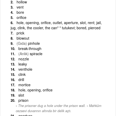
hollow
vent
bore
orifice
hole, opening, orifice, outlet, aperture, slot, rent; jail,
jug, clink, the cooler, the can" " tutukevi; bored, pierced
prick
blowout
(Gıda)
pinhole
break-through
(Arılık)
spiracle
nozzle
leaky
venthole
clink
drill
mortice
hole, opening, orifice
slot
prison
-
The prisoner dug a hole under the prison wall.
Mahkûm
cezaevi duvarının altında bir delik açtı.
aperture