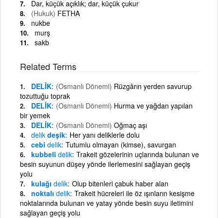
Dar, küçük açıklık; dar, küçük çukur
(Hukuk)
FETHA
nukbe
murş
sakb
Related Terms
DELİK
(Osmanlı Dönemi)
Rüzgârın yerden savurup
tozuttuğu toprak
DELİK
(Osmanlı Dönemi)
Hurma ve yağdan yapılan
bir yemek
DELİK
(Osmanlı Dönemi)
Oğmaç aşı
delik
deşik
Her yanı deliklerle dolu
cebi
delik
Tutumlu olmayan (kimse), savurgan
kubbeli
delik
Trakeit gözelerinin uçlarında bulunan ve
besin suyunun düşey yönde ilerlemesini sağlayan geçiş
yolu
kulağı
delik
Olup bitenleri çabuk haber alan
noktalı
delik
Trakeit hücreleri ile öz ışınların kesişme
noktalarında bulunan ve yatay yönde besin suyu iletimini
sağlayan geçiş yolu