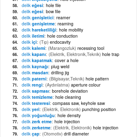
delik
eğesi
hole file
delik
eğesi
bow file
delik
genişletici
reamer
delik
genişletme
reaming
delik
hareketliliği
hole mobility
delik
iletimi
hole conduction
delik
içi
(Tıp)
endocavity
delik
kalemi
(Marangozluk)
recessing tool
delik
kapanı
(Elektrik, Elektronik,Teknik)
hole trap
delik
kapatmak
cover a hole
delik
kaynağı
plug weld
delik
masdarı
drilling jig
delik
paterni
(Bilgisayar,Teknik)
hole pattern
delik
rengi
(Aydınlatma)
aperture colour
delik
sapması
borehole deviation
delik
temizleme
hole cleaning
delik
testeresi
compass saw, keyhole saw
delik
yeri
(Elektrik, Elektronik)
punching position
delik
yoğunluğu
hole density
delik
zerk etme
hole injection
delik
zerketme
(Elektrik, Elektronik)
hole injection
delik
çap
(Otomotiv)
drill diameter