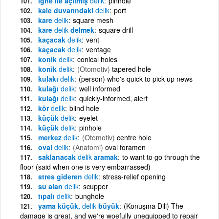
iğne ile açılmış
delik
pinhole
kale duvarındaki
delik
port
kare
delik
square mesh
kare
delik
delmek
square drill
kaçacak
delik
vent
kaçacak
delik
ventage
konik
delik
conical holes
konik
delik
(Otomotiv)
tapered hole
kulakı
delik
(person) who's quick to pick up news
kulağı
delik
well informed
kulağı
delik
quickly-informed, alert
kör
delik
blind hole
küçük
delik
eyelet
küçük
delik
pinhole
merkez
delik
(Otomotiv)
centre hole
oval
delik
(Anatomi)
oval foramen
saklanacak
delik
aramak
to want to go through the
floor (said when one is very embarrassed)
stres gideren
delik
stress-relief opening
su alan
delik
scupper
tıpalı
delik
bunghole
yama küçük,
delik
büyük
(Konuşma Dili) The
damage is great, and we're woefully unequipped to repair