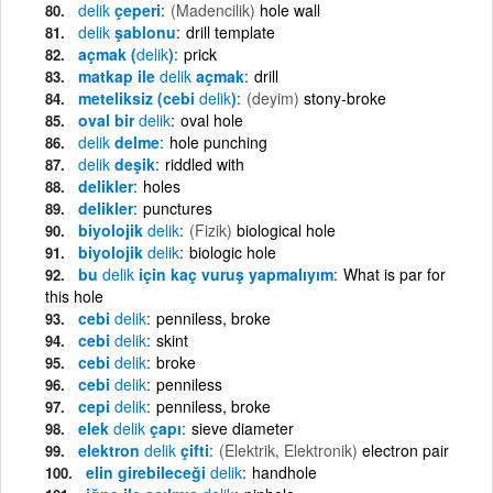
delik
çeperi
(Madencilik)
hole wall
delik
şablonu
drill template
açmak (
delik
)
prick
matkap ile
delik
açmak
drill
meteliksiz (cebi
delik
)
(deyim)
stony-broke
oval bir
delik
oval hole
delik
delme
hole punching
delik
deşik
riddled with
delikler
holes
delikler
punctures
biyolojik
delik
(Fizik)
biological hole
biyolojik
delik
biologic hole
bu
delik
için kaç vuruş yapmalıyım
What is par for
this hole
cebi
delik
penniless, broke
cebi
delik
skint
cebi
delik
broke
cebi
delik
penniless
cepi
delik
penniless, broke
elek
delik
çapı
sieve diameter
elektron
delik
çifti
(Elektrik, Elektronik)
electron pair
elin girebileceği
delik
handhole