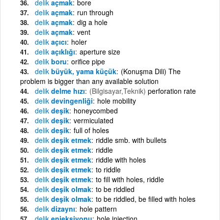
delik
açmak
bore
delik
açmak
run through
delik
açmak
dig a hole
delik
açmak
vent
delik
açıcı
holer
delik
açıklığı
aperture size
delik
boru
orifice pipe
delik
büyük, yama küçük
(Konuşma Dili) The
problem is bigger than any available solution
delik
delme hızı
(Bilgisayar,Teknik)
perforation rate
delik
devingenliği
hole mobility
delik
deşik
honeycombed
delik
deşik
vermiculated
delik
deşik
full of holes
delik
deşik etmek
riddle smb. with bullets
delik
deşik etmek
riddle
delik
deşik etmek
riddle with holes
delik
deşik etmek
to riddle
delik
deşik etmek
to fill with holes, riddle
delik
deşik olmak
to be riddled
delik
deşik olmak
to be riddled, be filled with holes
delik
dizaynı
hole pattern
delik
enjeksiyonu
hole injection