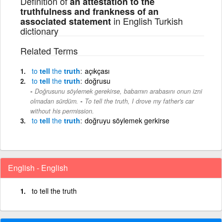
Definition of
an attestation to the
truthfulness and frankness of an
in English Turkish
associated statement
dictionary
Related Terms
to
tell
the
truth
açıkçası
to
tell
the
truth
doğrusu
Doğrusunu söylemek gerekirse, babamın arabasını onun izni
-
olmadan sürdüm.
To tell the truth, I drove my father's car
without his permission.
to
tell
the
truth
doğruyu söylemek gerkirse
English - English
to tell the truth