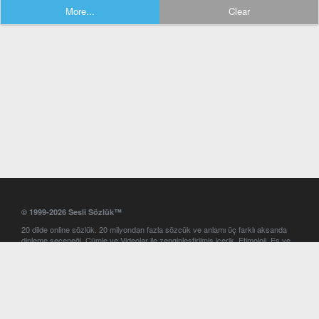
More...
Clear
© 1999-2026 Sesli Sözlük™
20 dilde online sözlük. 20 milyondan fazla sözcük ve anlamı üç farklı aksanda
dinleme seçeneği. Cümle ve Videolar ile zenginleştirilmiş içerik. Etimoloji, Eş ve
Zıt anlamlar, kelime okunuşları ve günün kelimesi. Yazım Türkçeleştirici ile hatalı
Türkçe metinleri düzeltme. iOS, Android ve Windows mobil platformlarda online
ve offline sözlük programları. Sesli Sözlük garantisinde Profesyonel çeviri
hizmetleri. İngilizce kelime haznenizi arttıracak kelime oyunları. Ayarlar
bölümünü kullarak çevirisini görmek istediğiniz sözlükleri seçme ve aynı
zamanda sözlüklerin gösterim sırasını ayarlama imkanı. Kelimelerin
seslendirilişini otomatik dinlemek için ayarlardan isteğiniz aksanı seçebilirsiniz.