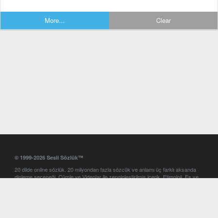
More...
Clear
© 1999-2026 Sesli Sözlük™
20 dilde online sözlük. 20 milyondan fazla sözcük ve anlamı üç farklı aksanda
dinleme seçeneği. Cümle ve Videolar ile zenginleştirilmiş içerik. Etimoloji, Eş ve
Zıt anlamlar, kelime okunuşları ve günün kelimesi. Yazım Türkçeleştirici ile hatalı
Türkçe metinleri düzeltme. iOS, Android ve Windows mobil platformlarda online
ve offline sözlük programları. Sesli Sözlük garantisinde Profesyonel çeviri
hizmetleri. İngilizce kelime haznenizi arttıracak kelime oyunları. Ayarlar
bölümünü kullarak çevirisini görmek istediğiniz sözlükleri seçme ve aynı