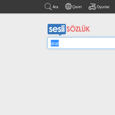
Ara
Çeviri
Oyunlar