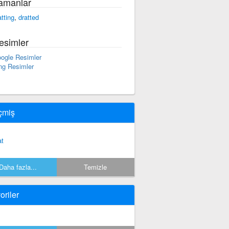
amanlar
atting
,
dratted
esimler
ogle Resimler
ng Resimler
çmiş
at
Daha fazla...
Temizle
oriler