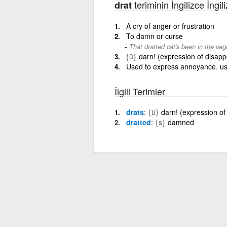
teriminin İngilizce İngi
drat
A cry of anger or frustration
To damn or curse
That dratted cat's been in the veg
{ü}
darn! (expression of disapp
Used to express annoyance. us
İlgili Terimler
drats
{ü}
darn! (expression of
dratted
{s}
damned