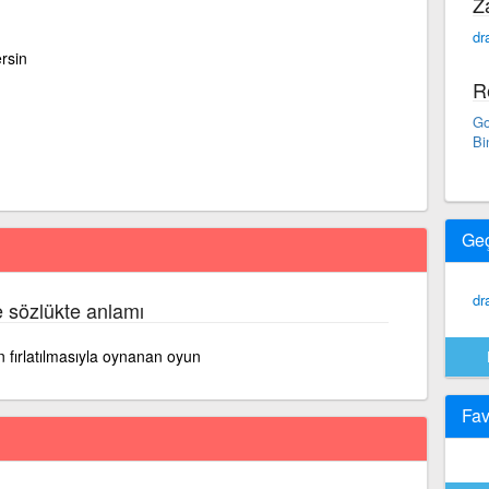
Z
dr
ersin
R
Go
Bi
Ge
dr
e sözlükte anlamı
n fırlatılmasıyla oynanan oyun
Fav