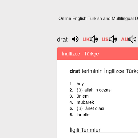
Online English Turkish and Multilingual D
drat
İngilizce - Türkçe
teriminin İngilizce Tür
drat
hey
{ü}
allah'ın cezası
ünlem
mübarek
{ü}
lânet olası
lanetle
İlgili Terimler