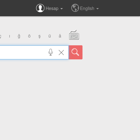
Hesap
English
ç
ı
ğ
ö
ş
ü
â