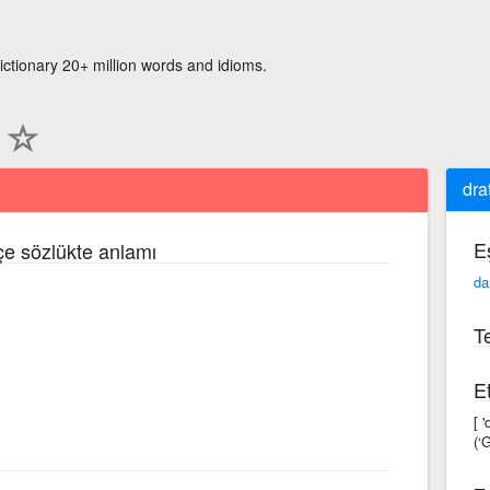
ictionary 20+ million words and idioms.
dra
E
kçe sözlükte anlamı
d
Te
Et
[ 
(‘