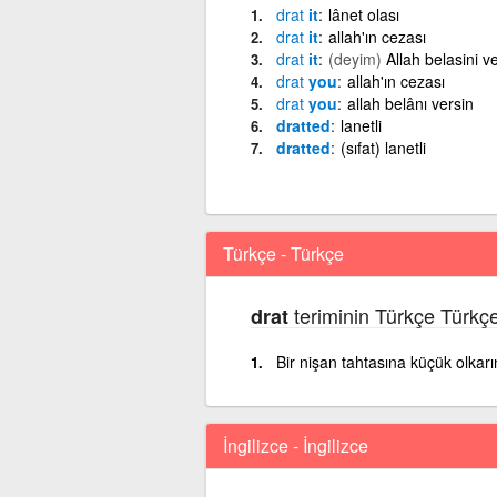
drat
it
lânet olası
drat
it
allah'ın cezası
drat
it
(deyim)
Allah belasini v
drat
you
allah'ın cezası
drat
you
allah belânı versin
dratted
lanetli
dratted
(sıfat) lanetli
Türkçe - Türkçe
teriminin Türkçe Türkç
drat
Bir nişan tahtasına küçük olkarı
İngilizce - İngilizce