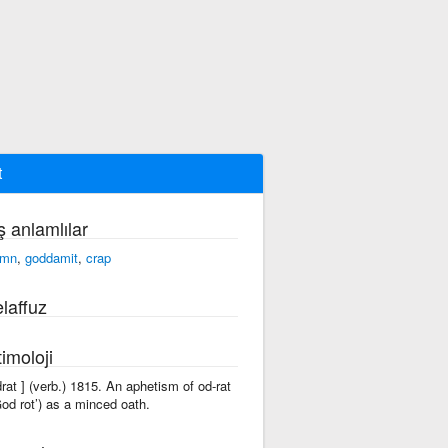
t
ş anlamlılar
amn
,
goddamit
,
crap
laffuz
imoloji
'drat ] (verb.) 1815. An aphetism of od-rat
God rot’) as a minced oath.