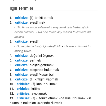
İlgili Terimler
criticize
{f}
tenkit etmek
criticize
eleştirmek
Hiç kimse onun eylemlerini eleştirmek için herhangi bir
-
neden bulmadı.
No one found any reason to criticize his
actions.
criticize
eleştir
-
O, vergileri artırdığı için eleştirildi.
He was criticized for
raising taxes.
criticize
değerini ölçmek
criticize
yermek
criticize
eleştiri getirmek
criticize
eleştiride bulunmak
criticize
eleştir/kusur bul
criticize
{f}
kritiğini yapmak
criticize
{f}
kusur bulmak
criticize
kritize
criticize
ayıplamak
criticize
{f}
-i tenkit etmek, -de kusur bulmak, -in
olumsuz noktaları üzerinde durmak