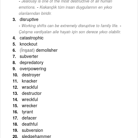
Jealousy is one of the most destructive of all human
-
emotions.
Kıskançlık tüm insan duygularının en yıkıcı
olanlarından biridir.
disruptive
-
Working shifts can be extremely disruptive to family life.
Çalışma vardiyaları aile hayatı için son derece yıkıcı olabilir.
catastrophic
knockout
(İnşaat)
demolisher
subverter
depredatory
overpowering
destroyer
knacker
wrackful
destructor
wreckful
wrecker
tyrant
defacer
deathful
subversion
sledgehammer