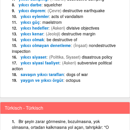
yıkıcı darbe
squelcher
yıkıcı deprem
(Çevre)
destructive earthquake
yıkıcı eylemler
acts of vandalism
yıkıcı güç
maelstrom
yıkıcı hedefler
(Askeri)
divisive objectives
yıkıcı kenar
(Jeoloji)
destructive margin
yıkıcı olmak
be destructive of
yıkıcı olmayan denetleme
(İnşaat)
nondestructive
inspection
yıkıcı siyaset
(Politika, Siyaset)
disastrous policy
yıkıcı siyasi faaliyet
(Askeri)
subversive political
action
savaşın yıkıcı tarafları
dogs of war
yaygın ve yıkıcı örgüt
octopus
Türkisch - Türkisch
Bir şeyin zarar görmesine, bozulmasına, yok
olmasına, ortadan kalkmasına yol açan, tahripkâr: "O