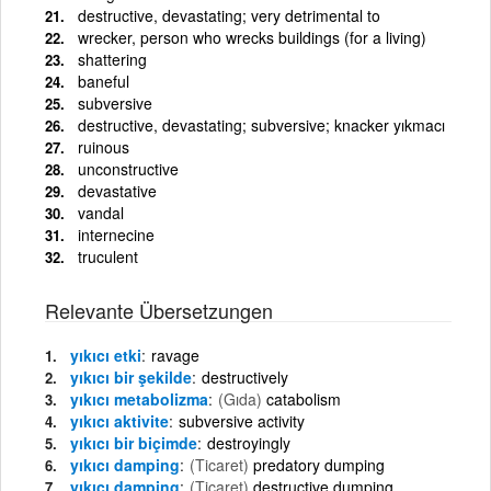
destructive, devastating; very detrimental to
wrecker, person who wrecks buildings (for a living)
shattering
baneful
subversive
destructive, devastating; subversive; knacker yıkmacı
ruinous
unconstructive
devastative
vandal
internecine
truculent
Relevante Übersetzungen
yıkıcı etki
ravage
yıkıcı bir şekilde
destructively
yıkıcı metabolizma
(Gıda)
catabolism
yıkıcı aktivite
subversive activity
yıkıcı bir biçimde
destroyingly
yıkıcı damping
(Ticaret)
predatory dumping
yıkıcı damping
(Ticaret)
destructive dumping