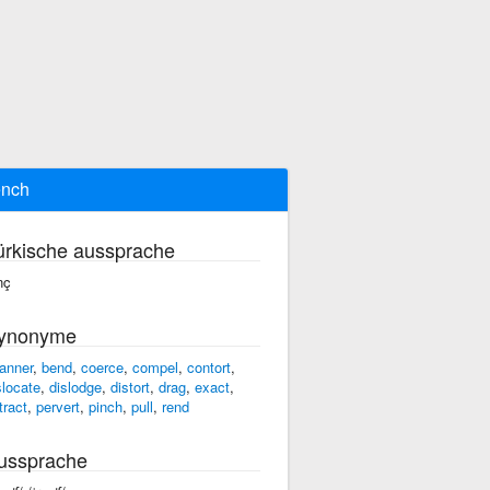
ench
ürkische aussprache
nç
ynonyme
anner
,
bend
,
coerce
,
compel
,
contort
,
slocate
,
dislodge
,
distort
,
drag
,
exact
,
tract
,
pervert
,
pinch
,
pull
,
rend
ussprache