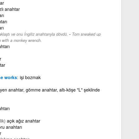
tar
ızlı anahtar
arı
tarı
arı
-
laştı ve onu İngiliz anahtarıyla dövdü.
Tom sneaked up
m with a monkey wrench.
htarı
r
tar
he works
işi bozmak
lyen anahtar, gömme anahtar, altı-köşe "L" şeklinde
htarı
ik)
açık ağız anahtar
ru anahtarı
r