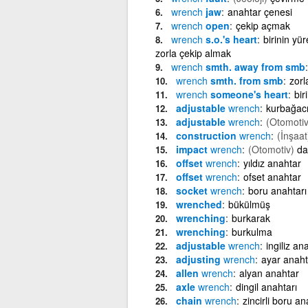
wrench
jaw
anahtar çenesi
wrench
open
çekip açmak
wrench
s.o.'s heart
birinin yü
zorla çekip almak
wrench
smth. away from smb
wrench
smth. from smb
zorl
wrench
someone's heart
bir
adjustable
wrench
kurbağac
adjustable
wrench
(Otomotiv
construction
wrench
(İnşaat
impact
wrench
(Otomotiv)
da
offset
wrench
yıldız anahtar
offset
wrench
ofset anahtar
socket
wrench
boru anahtarı
wrenched
bükülmüş
wrenching
burkarak
wrenching
burkulma
adjustable
wrench
ingiliz an
adjusting
wrench
ayar anaht
allen
wrench
alyan anahtar
axle
wrench
dingil anahtarı
chain
wrench
zincirli boru an