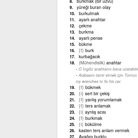
burkmak (bir uzvu)
yüreği buran olay
burkulmak
ayarlı anahtar
çekme
burkma
ayarlı pense
bükme
{f}
burk
kurbağacık
(Mühendislik)
anahtar
O İngiliz anahtarını bana uzatabili
Arabasını tamir etmek için Tom'un 
my wrenches to fix his car.
{f}
bükmek
{i}
sert bir çekiş
{f}
yanlış yorumlamak
{f}
ters anlamak
{i}
ayrılış acısı
{f}
burkmak
{i}
bükülme
kasten ters anlam vermek
Ayağını burktu