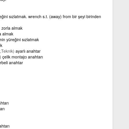
reğini sızlatmak. wrench s.t. (away) from bir şeyi birinden
zorla almak
a almak
inin yüreğini sızlatmak
ık
,Teknik)
ayarlı anahtar
)
çelik montajcı anahtarı
rbeli anahtar
ahtarı
arı
ahtarı