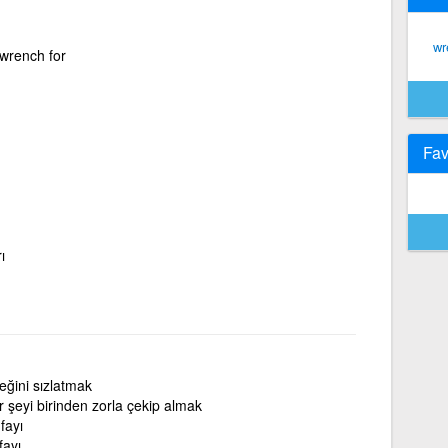
wr
 wrench for
Fav
ı
reğini sızlatmak
r şeyi birinden zorla çekip almak
fayı
fayı