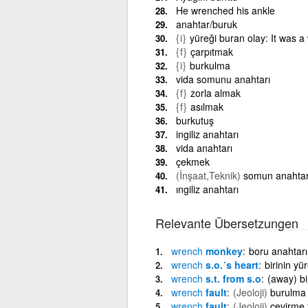
He wrenched his ankle
anahtar/buruk
{i}
yüreği buran olay: It was a
{f}
çarpıtmak
{i}
burkulma
vida somunu anahtarı
{f}
zorla almak
{f}
asılmak
burkutuş
ingiliz anahtarı
vida anahtarı
çekmek
(İnşaat,Teknik)
somun anahtar
ıngiliz anahtarı
Relevante Übersetzungen
wrench
monkey
boru anahtarı
wrench
s.o.´s heart
birinin yü
wrench
s.t. from s.o
(away) bi
wrench
fault
(Jeoloji)
burulma 
wrench
fault
(Jeoloji)
çevirme 