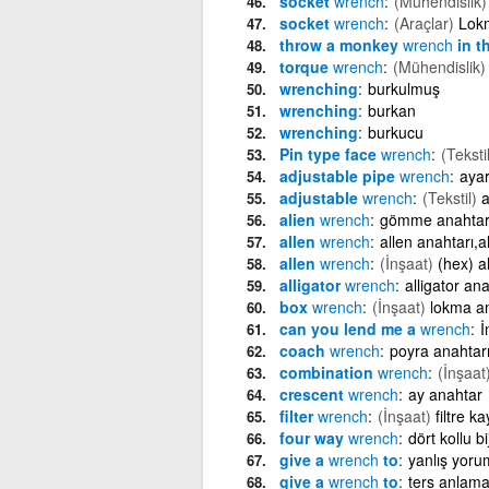
socket
wrench
(Mühendislik)
socket
wrench
(Araçlar)
Lok
throw a monkey
wrench
in t
torque
wrench
(Mühendislik)
wrenching
burkulmuş
wrenching
burkan
wrenching
burkucu
Pin type face
wrench
(Tekstil
adjustable pipe
wrench
ayar
adjustable
wrench
(Tekstil)
a
alien
wrench
gömme anahta
allen
wrench
allen anahtarı,
allen
wrench
(İnşaat)
(hex) a
alligator
wrench
alligator an
box
wrench
(İnşaat)
lokma a
can you lend me a
wrench
İ
coach
wrench
poyra anahtar
combination
wrench
(İnşaat
crescent
wrench
ay anahtar
filter
wrench
(İnşaat)
filtre ka
four way
wrench
dört kollu b
give a
wrench
to
yanlış yor
give a
wrench
to
ters anlam