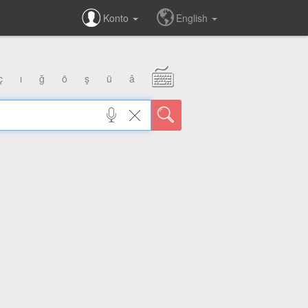
Konto
English
ç
ı
ğ
ö
ş
ü
â