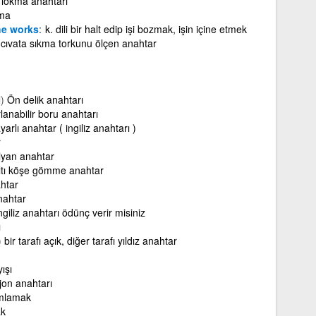
lokma anahtarı
ma
he works
k. dili bir halt edip işi bozmak, işin içine etmek
cıvata sıkma torkunu ölçen anahtar
)
Ön delik anahtarı
lanabilir boru anahtarı
yarlı anahtar ( ingiliz anahtarı )
r
alyan anahtar
ltı köşe gömme anahtar
ahtar
nahtar
ngiliz anahtarı ödünç verir misiniz
ı
)
bir tarafı açık, diğer tarafı yıldız anahtar
yışı
ijon anahtarı
umlamak
ak