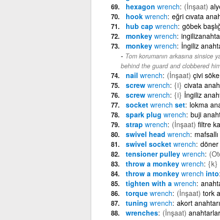
hexagon
wrench
(İnşaat)
aly
hook
wrench
eğri cıvata anah
hub cap
wrench
göbek başlığ
monkey
wrench
ingilizanahta
monkey
wrench
İngiliz anaht
Tom korumanın arkasına sinsice yak
behind the guard and clobbered hi
nail
wrench
(İnşaat)
çivi sök
screw
wrench
{i}
civata anah
screw
wrench
{i}
İngiliz anah
socket
wrench
set
lokma ana
spark plug
wrench
buji anaht
strap
wrench
(İnşaat)
filtre k
swivel head
wrench
mafsallı
swivel socket
wrench
döner
tensioner pulley
wrench
(Ot
throw a monkey
wrench
{k}
throw a monkey
wrench
into
tighten with a
wrench
anaht
torque
wrench
(İnşaat)
tork 
tuning
wrench
akort anahtarı
wrenches
(İnşaat)
anahtarla