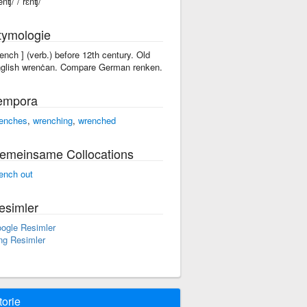
enʧ/ /ˈrɛnʧ/
tymologie
'rench ] (verb.) before 12th century. Old
glish wrenċan. Compare German renken.
empora
enches
,
wrenching
,
wrenched
emeinsame Collocations
ench out
esimler
ogle Resimler
ng Resimler
torie