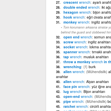
crescent
wrench
ayarlı anah
double ended
wrench
iki ağ
hexagon
wrench
bijon anaht
hook
wrench
eğri civata anah
monkey
wrench
ingiliz anaht
Tom korumanın arkasına sinsice yak
behind the guard and clobbered hi
open end
wrench
somun ana
screw
wrench
ingiliz anahtarı
socket
wrench
lokma anahta
spanner
wrench
tırnaklı anah
tap
wrench
musluk anahtarı
throw a monkey
wrench
in t
wrenching
{f}
burk
allen
wrench
(Mühendislik)
a
anahtar
allen
wrench
Alyan anahtarı
face pin
wrench
yüz iğne ana
lug
wrench
Bijon anahtarı
open-end
wrench
(Mühendisl
pipe
wrench
(Mühendislik)
bo
ratchet
wrench
circirli anahta