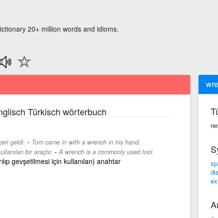
ictionary 20+ million words and idioms.
wr
T
glisch Türkisch wörterbuch
re
-
eri geldi.
Tom came in with a wrench in his hand.
S
-
ullanılan bir araçtır.
A wrench is a commonly used tool.
ılıp gevşetilmesi için kullanılan) anahtar
sp
di
ex
A