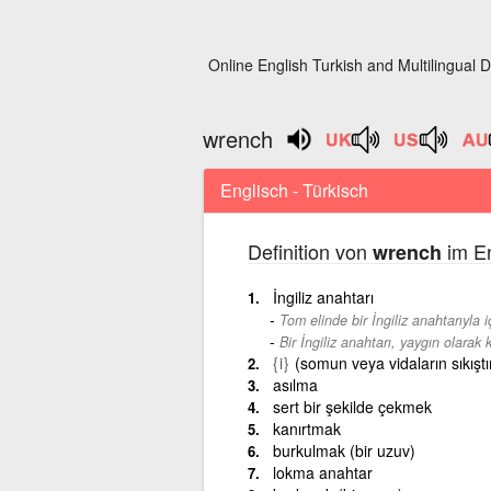
Online English Turkish and Multilingual D
wrench
Englisch - Türkisch
Definition von
im En
wrench
İngiliz anahtarı
Tom elinde bir İngiliz anahtarıyla iç
Bir İngiliz anahtarı, yaygın olarak k
{i}
(somun veya vidaların sıkıştır
asılma
sert bir şekilde çekmek
kanırtmak
burkulmak (bir uzuv)
lokma anahtar