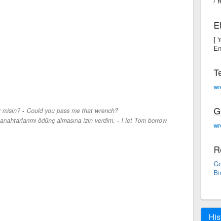
/ˈr
E
[ 
En
T
wr
G
-
r misin?
Could you pass me that wrench?
-
anahtarlarımı ödünç almasına izin verdim.
I let Tom borrow
wr
R
Go
Bi
His