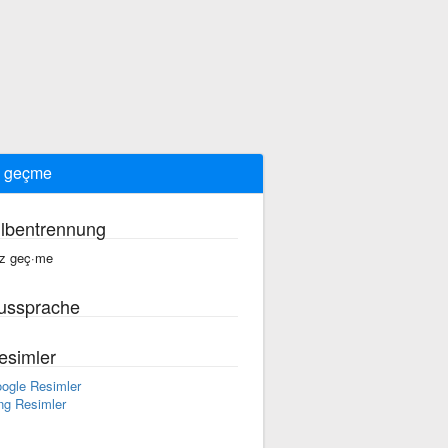
z geçme
ilbentrennung
z geç·me
ussprache
esimler
ogle Resimler
ng Resimler