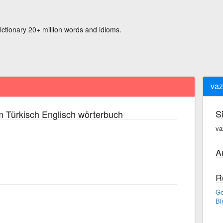
ictionary 20+ million words and idioms.
va
S
 Türkisch Englisch wörterbuch
va
A
R
Go
Bi