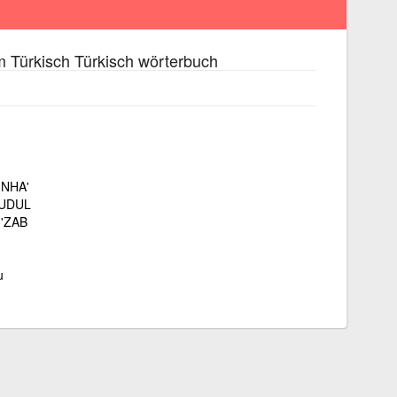
 Türkisch Türkisch wörterbuch
İNHA'
UDUL
İ'ZAB
u