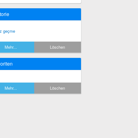
torie
z geçme
Mehr...
Löschen
oriten
Mehr...
Löschen