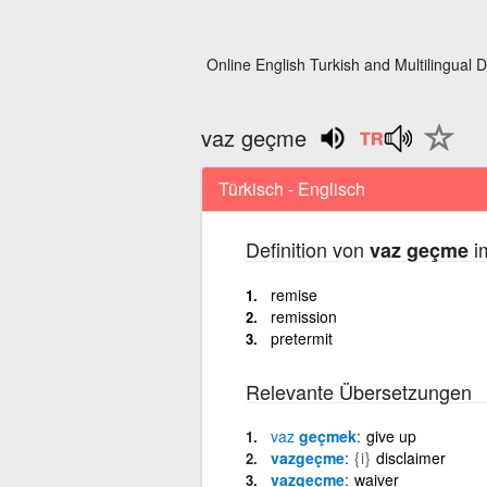
Online English Turkish and Multilingual D
vaz geçme
Türkisch - Englisch
Definition von
im
vaz geçme
remise
remission
pretermit
Relevante Übersetzungen
vaz
geçmek
give up
vazgeçme
{i}
disclaimer
vazgeçme
waiver