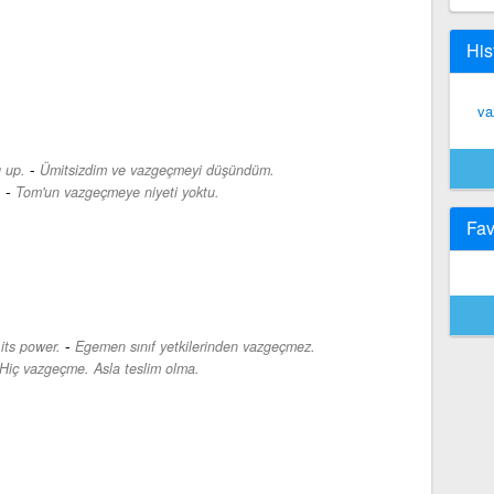
His
va
-
 up.
Ümitsizdim ve vazgeçmeyi düşündüm.
-
.
Tom'un vazgeçmeye niyeti yoktu.
Fav
-
 its power.
Egemen sınıf yetkilerinden vazgeçmez.
Hiç vazgeçme. Asla teslim olma.