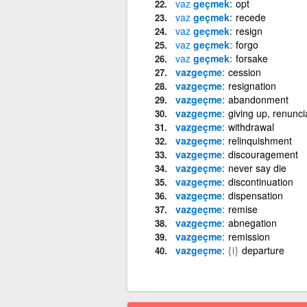
vaz
geçmek
opt
vaz
geçmek
recede
vaz
geçmek
resign
vaz
geçmek
forgo
vaz
geçmek
forsake
vazgeçme
cession
vazgeçme
resignation
vazgeçme
abandonment
vazgeçme
giving up, renunci
vazgeçme
withdrawal
vazgeçme
relinquishment
vazgeçme
discouragement
vazgeçme
never say die
vazgeçme
discontinuation
vazgeçme
dispensation
vazgeçme
remise
vazgeçme
abnegation
vazgeçme
remission
vazgeçme
{i}
departure