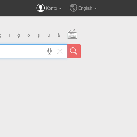
Konto
English
ç
ı
ğ
ö
ş
ü
â