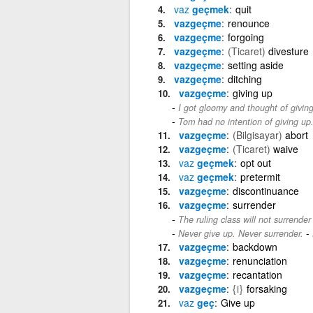
vaz
geçmek
quit
vazgeçme
renounce
vazgeçme
forgoing
vazgeçme
(Ticaret)
divesture
vazgeçme
setting aside
vazgeçme
ditching
vazgeçme
giving up
I got gloomy and thought of giving
Tom had no intention of giving up
vazgeçme
(Bilgisayar)
abort
vazgeçme
(Ticaret)
waive
vaz
geçmek
opt out
vaz
geçmek
pretermit
vazgeçme
discontinuance
vazgeçme
surrender
The ruling class will not surrender
-
Never give up. Never surrender.
vazgeçme
backdown
vazgeçme
renunciation
vazgeçme
recantation
vazgeçme
{i}
forsaking
vaz
geç
Give up