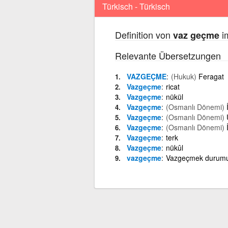
Türkisch - Türkisch
Definition von
im
vaz geçme
Relevante Übersetzungen
VAZGEÇME
(Hukuk)
Feragat
Vazgeçme
ricat
Vazgeçme
nükül
Vazgeçme
(Osmanlı Dönemi)
Vazgeçme
(Osmanlı Dönemi)
Vazgeçme
(Osmanlı Dönemi)
Vazgeçme
terk
Vazgeçme
nükûl
vazgeçme
Vazgeçmek durum