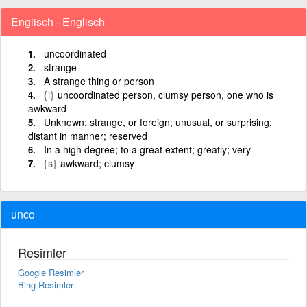
Englisch - Englisch
uncoordinated
strange
A strange thing or person
{i}
uncoordinated person, clumsy person, one who is
awkward
Unknown; strange, or foreign; unusual, or surprising;
distant in manner; reserved
In a high degree; to a great extent; greatly; very
{s}
awkward; clumsy
unco
Resimler
Google Resimler
Bing Resimler