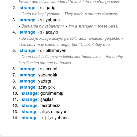
Private detectives were hired to look into the strange case.
strange
{s}
garip
-
Garip bir keşif yaptılar.
They made a strange discovery.
strange
{s}
yabancı
-
Buralarda bir yabancıyım.
I'm a stranger in these parts.
strange
{s}
acayip
-
Bu hikaye kulağa acayip gelebilir ama tamamen gerçektir.
This story may sound strange, but it's absolutely true.
strange
{s}
bilinmeyen
-
Onun hobisi bilinmeyen kelebekler toplamaktır.
His hobby
is collecting strange butterflies.
strange
{s}
acemi
strange
yabancılık
strange
yadırgı
strange
acayiplik
strange
görülmemiş
strange
şaşılası
strange
tecrübesiz
strange
alışık olmayan
strange
{s}
işe yabancı