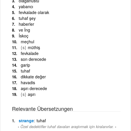
olağanüstü
yabancı
fevkalade olarak
tuhaf şey
haberler
ve İng
İskoç
meçhul
{s}
müthiş
fevkalade
son derecede
garip
tuhaf
dikkate değer
havadis
aşırı derecede
{s}
aşırı
Relevante Übersetzungen
strange
tuhaf
-
Özel dedektifler tuhaf davaları araştırmak için kiralanırlar.