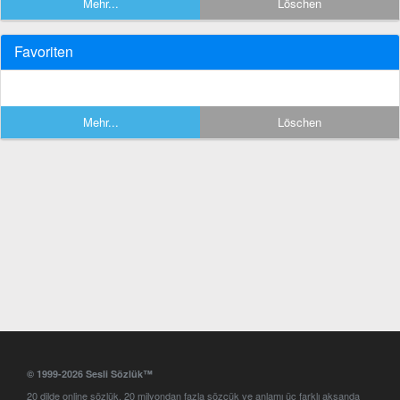
Mehr...
Löschen
Favoriten
Mehr...
Löschen
© 1999-2026 Sesli Sözlük™
20 dilde online sözlük. 20 milyondan fazla sözcük ve anlamı üç farklı aksanda