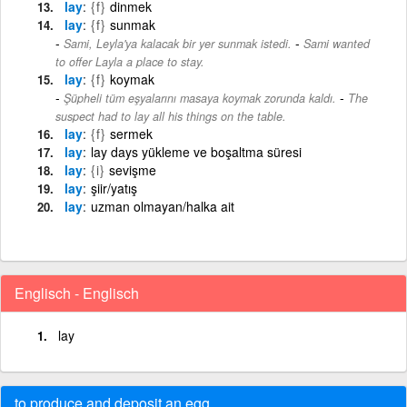
lay
{f}
dinmek
lay
{f}
sunmak
-
Sami, Leyla'ya kalacak bir yer sunmak istedi.
Sami wanted
to offer Layla a place to stay.
lay
{f}
koymak
-
Şüpheli tüm eşyalarını masaya koymak zorunda kaldı.
The
suspect had to lay all his things on the table.
lay
{f}
sermek
lay
lay days yükleme ve boşaltma süresi
lay
{i}
sevişme
lay
şiir/yatış
lay
uzman olmayan/halka ait
Englisch - Englisch
lay
to produce and deposit an egg