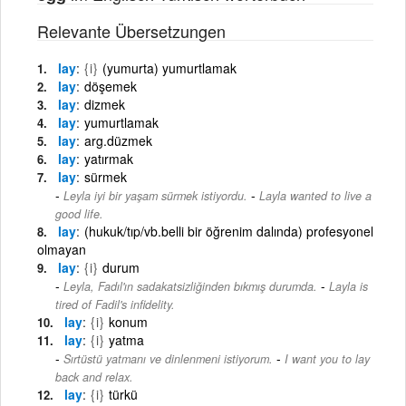
Relevante Übersetzungen
lay
{i}
(yumurta) yumurtlamak
lay
döşemek
lay
dizmek
lay
yumurtlamak
lay
arg.düzmek
lay
yatırmak
lay
sürmek
-
Leyla iyi bir yaşam sürmek istiyordu.
Layla wanted to live a
good life.
lay
(hukuk/tıp/vb.belli bir öğrenim dalında) profesyonel
olmayan
lay
{i}
durum
-
Leyla, Fadıl'ın sadakatsizliğinden bıkmış durumda.
Layla is
tired of Fadil's infidelity.
lay
{i}
konum
lay
{i}
yatma
-
Sırtüstü yatmanı ve dinlenmeni istiyorum.
I want you to lay
back and relax.
lay
{i}
türkü