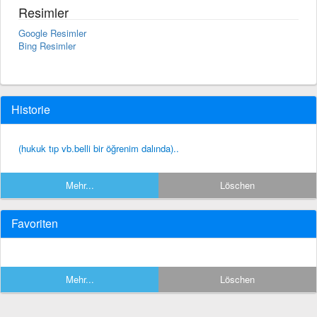
Resimler
Google Resimler
Bing Resimler
Historie
(hukuk tıp vb.belli bir öğrenim dalında)..
Mehr...
Löschen
Favoriten
Mehr...
Löschen