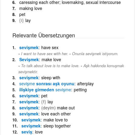
caressing each other; lovemaking, sexual intercourse
making love
pet
{i}
lay
Relevante Übersetzungen
sevişmek
have sex
-
I want to have sex with her.
Onunla sevişmek istiyorum.
Sevişmek
make love
-
To talk about love is to make love.
Aşk hakkında konuşmak
sevişmektir.
sevişmek
sleep with
sevişme
sonrası aşk oyunu
afterplay
ilişkiye girmeden
sevişme
petting
sevişmek
pet
sevişmek
{f}
lay
sevişmek
(deyim)
make out
sevişmek
love each other
sevişmek
make love to
sevişmek
sleep together
seviş
love