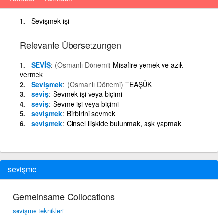
Sevişmek işi
Relevante Übersetzungen
SEVİŞ
(Osmanlı Dönemi)
Misafire yemek ve azık
vermek
Sevişmek
(Osmanlı Dönemi)
TEAŞÜK
seviş
Sevmek işi veya biçimi
seviş
Sevme işi veya biçimi
sevişmek
Birbirini sevmek
sevişmek
Cinsel ilişkide bulunmak, aşk yapmak
sevişme
Gemeinsame Collocations
sevişme teknikleri