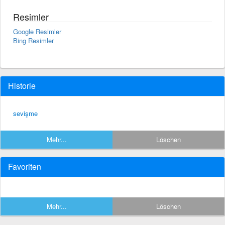
Resimler
Google Resimler
Bing Resimler
Historie
sevişme
Mehr...
Löschen
Favoriten
Mehr...
Löschen