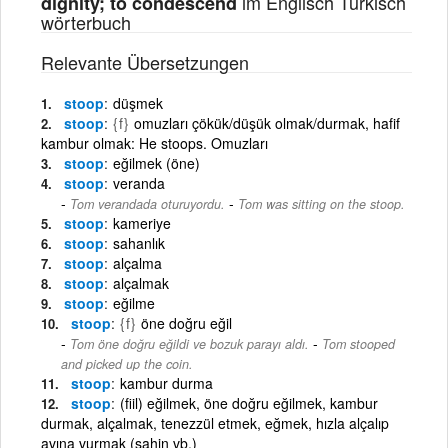
im Englisch Türkisch
dignity; to condescend
wörterbuch
Relevante Übersetzungen
stoop
düşmek
stoop
{f}
omuzları çökük/düşük olmak/durmak, hafif
kambur olmak: He stoops. Omuzları
stoop
eğilmek (öne)
stoop
veranda
-
Tom verandada oturuyordu.
Tom was sitting on the stoop.
stoop
kameriye
stoop
sahanlık
stoop
alçalma
stoop
alçalmak
stoop
eğilme
stoop
{f}
öne doğru eğil
-
Tom öne doğru eğildi ve bozuk parayı aldı.
Tom stooped
and picked up the coin.
stoop
kambur durma
stoop
(fiil) eğilmek, öne doğru eğilmek, kambur
durmak, alçalmak, tenezzül etmek, eğmek, hızla alçalıp
avına vurmak (şahin vb.)