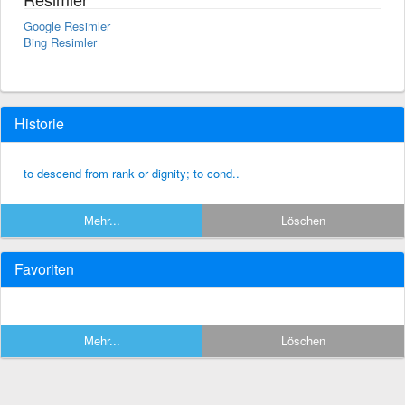
Google Resimler
Bing Resimler
Historie
to descend from rank or dignity; to cond..
Mehr...
Löschen
Favoriten
Mehr...
Löschen