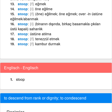
stoop
{f}
eğmek
stoop
{i}
öne eğilme
stoop
{f}
(öne) eğilmek; öne eğmek; over -in üstüne
eğilmek/abanmak
stoop
{i}
(binanın dışında, birkaç basamakla çıkılan
üstü kapalı) sahanlık
stoop
üstüne atılma
stoop
{f}
tenezzül etmek
stoop
{f}
kambur durmak
Englisch - Englisch
stoop
to descend from rank or dignity; to condescend
Resimler