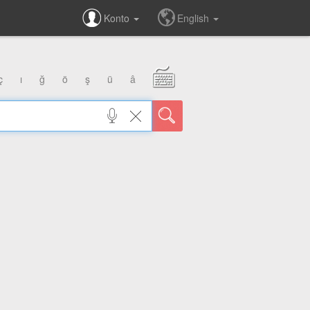
Konto
English
ç
ı
ğ
ö
ş
ü
â