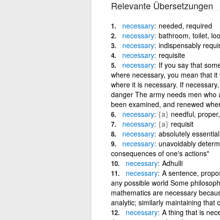
Relevante Übersetzungen
necessary
needed, required
necessary
bathroom, toilet, lo
necessary
indispensably requi
necessary
requisite
necessary
If you say that som
where necessary, you mean that it wi
where it is necessary. If necessary,
danger The army needs men who are 
been examined, and renewed wher
necessary
{a}
needful, proper,
necessary
{a}
requisit
necessary
absolutely essential
necessary
unavoidably determi
consequences of one's actions"
necessary
Adhulli
necessary
A sentence, proposi
any possible world Some philosopher
mathematics are necessary because 
analytic; similarly maintaining that 
necessary
A thing that is ne