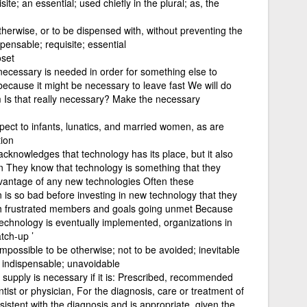
ite; an essential; used chiefly in the plural; as, the
therwise, or to be dispensed with, without preventing the
spensable; requisite; essential
oset
necessary is needed in order for something else to
because it might be necessary to leave fast We will do
 Is that really necessary? Make the necessary
spect to infants, lunatics, and married women, as are
tion
acknowledges that technology has its place, but it also
tion They know that technology is something that they
dvantage of any new technologies Often these
on is so bad before investing in new technology that they
th frustrated members and goals going unmet Because
 technology is eventually implemented, organizations in
tch-up ’
mpossible to be otherwise; not to be avoided; inevitable
l; indispensable; unavoidable
r supply is necessary if it is: Prescribed, recommended
tist or physician, For the diagnosis, care or treatment of
sistent with the diagnosis and is appropriate, given the