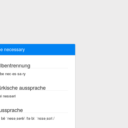
be necessary
ilbentrennung
 be nec·es·sa·ry
ürkische aussprache
bi nesıseri
ussprache
ə bē ˈnesəˌserē/ /tə biː ˈnɛsəˌsɛriː/