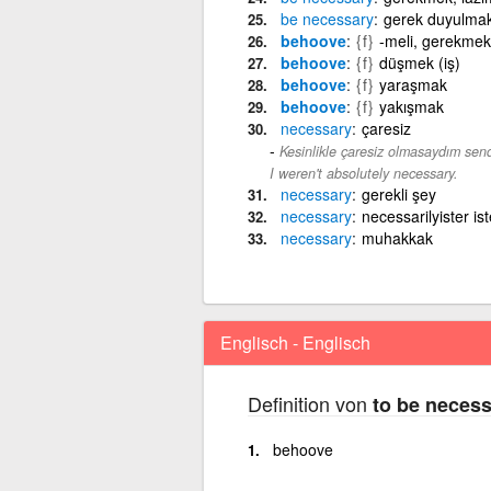
be
necessary
gerek duyulma
behoove
{f}
-meli, gerekmek
behoove
{f}
düşmek (iş)
behoove
{f}
yaraşmak
behoove
{f}
yakışmak
necessary
çaresiz
Kesinlikle çaresiz olmasaydım se
I weren't absolutely necessary.
necessary
gerekli şey
necessary
necessarilyister i
necessary
muhakkak
Englisch - Englisch
Definition von
to be neces
behoove