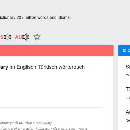
ictionary 20+ million words and idioms.
to 
S
im Englisch Türkisch wörterbuch
sary
to
T
tı 
A
/t
 know you'll do what's necessary.
-
çin gereken araçları kullanın.
Use whatever means