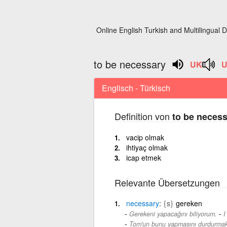
Online English Turkish and Multilingual D
to be necessary
Englisch - Türkisch
Definition von
to be neces
vacip olmak
ihtiyaç olmak
icap etmek
Relevante Übersetzungen
necessary
{s}
gereken
-
Gerekeni yapacağını biliyorum.
I
Tom'un bunu yapmasını durdurmak i