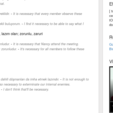
E
hat.
[ t
-
klidir.
It is necessary that every member observe these
ce
tO
-
ekli buluyorum.
I find it necessary to be able to say what I
do
, lazım olan; zorunlu, zaruri
R
-
nludur.
It is necessary that Nancy attend the meeting.
Go
-
Bi
 zorunludur.
It's necessary for all members to follow these
V
-
dahili düşmanları da imha etmek lazımdır.
It is not enough to
lso necessary to exterminate our internal enemies.
-
I don't think that'll be necessary.