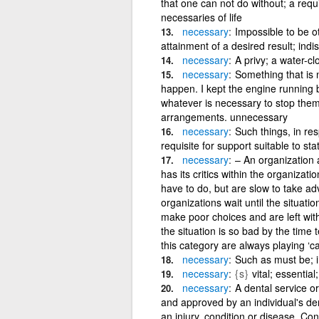
that one can not do without; a requis
necessaries of life
necessary
Impossible to be o
attainment of a desired result; indi
necessary
A privy; a water-cl
necessary
Something that is 
happen. I kept the engine running 
whatever is necessary to stop them
arrangements. unnecessary
necessary
Such things, in re
requisite for support suitable to sta
necessary
– An organization 
has its critics within the organiza
have to do, but are slow to take a
organizations wait until the situati
make poor choices and are left wi
the situation is so bad by the time
this category are always playing ‘ca
necessary
Such as must be; i
necessary
{s}
vital; essentia
necessary
A dental service o
and approved by an individual's den
an injury, condition or disease, Con