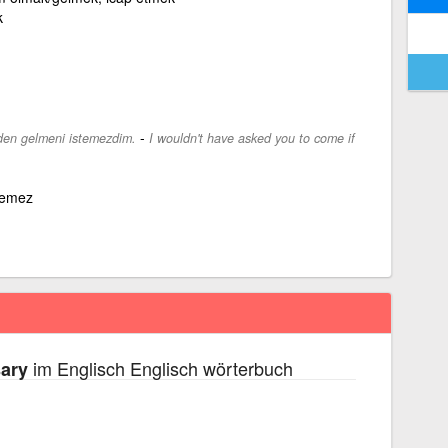
k
-
nden gelmeni istemezdim.
I wouldn't have asked you to come if
stemez
im Englisch Englisch wörterbuch
sary