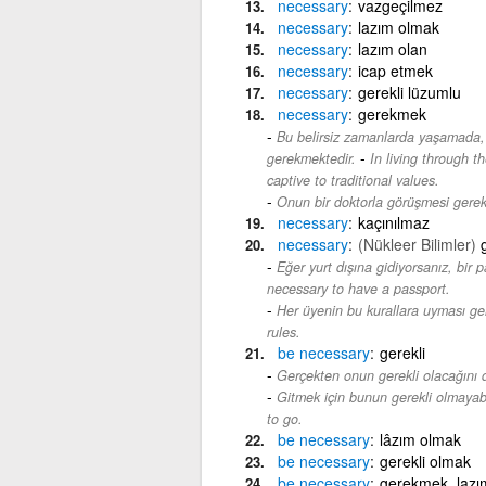
necessary
vazgeçilmez
necessary
lazım olmak
necessary
lazım olan
necessary
icap etmek
necessary
gerekli lüzumlu
necessary
gerekmek
Bu belirsiz zamanlarda yaşamada,
-
gerekmektedir.
In living through t
captive to traditional values.
Onun bir doktorla görüşmesi gerek
necessary
kaçınılmaz
necessary
(Nükleer Bilimler)
Eğer yurt dışına gidiyorsanız, bir 
necessary to have a passport.
Her üyenin bu kurallara uyması gere
rules.
be
necessary
gerekli
Gerçekten onun gerekli olacağını
Gitmek için bunun gerekli olmaya
to go.
be
necessary
lâzım olmak
be
necessary
gerekli olmak
be
necessary
gerekmek, lazı