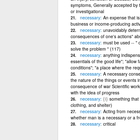
symptoms, Generally accepted by 
or investigational
necessary
An expense that is 
business or income-producing activ
necessary
unavoidably determ
consequences of one's actions" abs
necessary
must be used -- " 
solve the problem " (117)
necessary
anything indispensa
essentials of the good life"; "allow
conditions"; "a place where the req
necessary
A necessary conse
the nature of the things or events
consequence of war Scientific work 
with the idea of progress
necessary
{i}
something that is
clothing, and shelter)
necessary
Acting from necess
whether man is a necessary or a f
necessary
critical