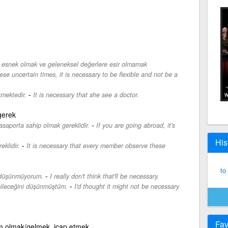
 esnek olmak ve geleneksel değerlere esir olmamak
hese uncertain times, it is necessary to be flexible and not be a
-
mektedir.
It is necessary that she see a doctor.
w
gerek
-
pasaporta sahip olmak gereklidir.
If you are going abroad, it's
His
-
klidir.
It is necessary that every member observe these
to
-
 düşünmüyorum.
I really don't think that'll be necessary.
-
bileceğini düşünmüştüm.
I'd thought it might not be necessary
Fav
m olmak/gelmek, icap etmek