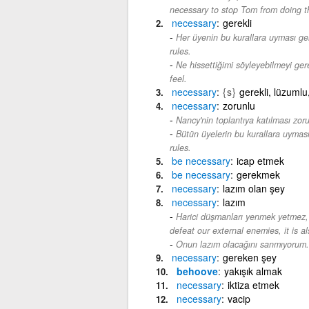
necessary to stop Tom from doing t
necessary
gerekli
Her üyenin bu kurallara uyması gere
rules.
Ne hissettiğimi söyleyebilmeyi ger
feel.
necessary
{s}
gerekli, lüzumlu
necessary
zorunlu
Nancy'nin toplantıya katılması zoru
Bütün üyelerin bu kurallara uyması
rules.
be
necessary
icap etmek
be
necessary
gerekmek
necessary
lazım olan şey
necessary
lazım
Harici düşmanları yenmek yetmez, 
defeat our external enemies, it is a
Onun lazım olacağını sanmıyorum.
necessary
gereken şey
behoove
yakışık almak
necessary
iktiza etmek
necessary
vacip