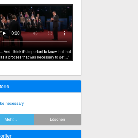
... And I think it's important to know that that
as a process that was necessary to get ...
torie
 be necessary
Mehr...
Löschen
oriten