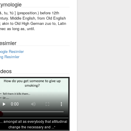
tymologie
&, tu, 'tü ] (preposition.) before 12th
ntury. Middle English, from Old English
; akin to Old High German zuo to, Latin
nec as long as, until.
esimler
ogle Resimler
ng Resimler
ideos
... amongst all as everybody that attitudinal
change the necessary and ...