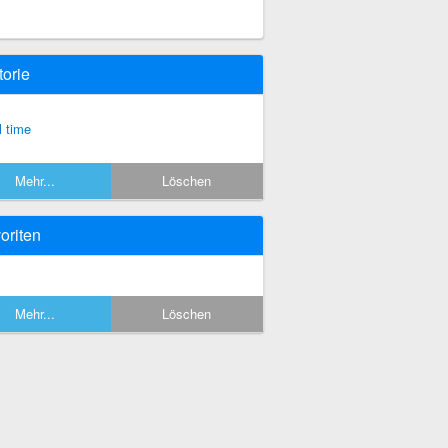
torie
l time
Mehr...
Löschen
oriten
Mehr...
Löschen