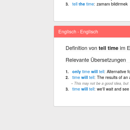
tell
the
time
zamanı bildirmek
Englisch - Englisch
Definition von
im E
tell time
Relevante Übersetzungen
only
time
will
tell
Alternative fo
time
will
tell
The results of an
This may not be a good idea, but ti
time
will
tell
we'll wait and see