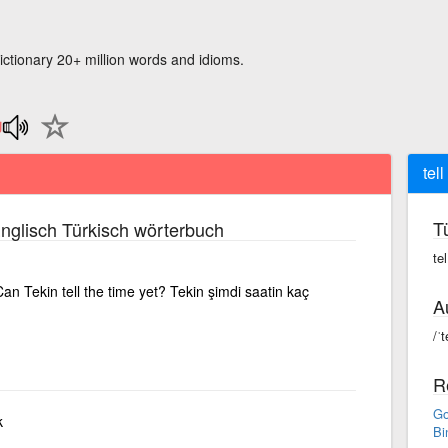
ictionary 20+ million words and idioms.
tell
T
nglisch Türkisch wörterbuch
te
n Tekin tell the time yet? Tekin şimdi saatin kaç
A
/ˈt
R
Go
k
Bi