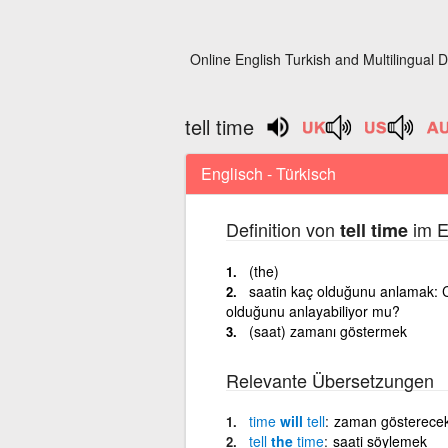
Online English Turkish and Multilingual D
tell time
Englisch - Türkisch
Definition von
im E
tell time
(the)
saatin kaç olduğunu anlamak: Ca
olduğunu anlayabiliyor mu?
(saat) zamanı göstermek
Relevante Übersetzungen
time
will
tell
zaman gösterece
tell
the
time
saati söylemek