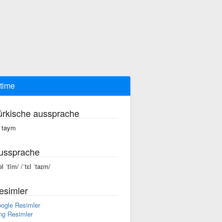
 time
ürkische aussprache
l taym
ussprache
el ˈtīm/ /ˈtɛl ˈtaɪm/
esimler
ogle Resimler
ng Resimler