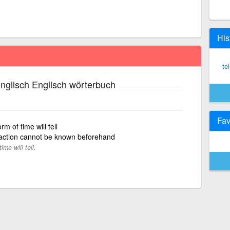
His
tel
nglisch Englisch wörterbuch
Fav
rm of time will tell
 action cannot be known beforehand
me will tell.