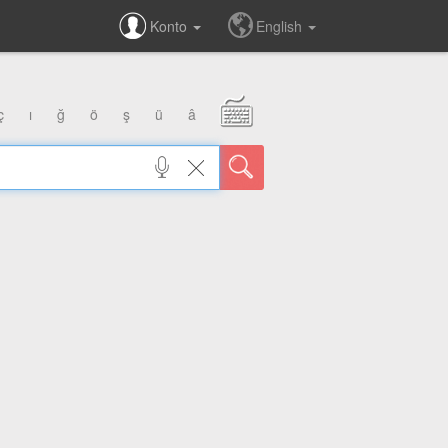
Konto
English
ç
ı
ğ
ö
ş
ü
â